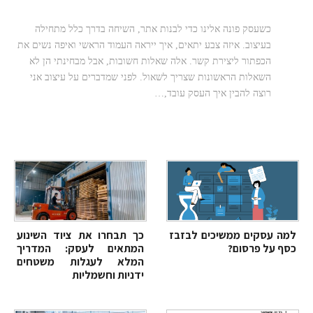
צריכים לדעת לפני שיוצאים לדרך
כשעסק פונה אלינו כדי לבנות אתר, השיחה בדרך כלל מתחילה
בעיצוב. איזה צבע יתאים, איך ייראה העמוד הראשי ואיפה נשים את
הכפתור ליצירת קשר. אלה שאלות חשובות, אבל מבחינתי הן לא
השאלות הראשונות שצריך לשאול. לפני שמדברים על עיצוב אני
רוצה להבין איך העסק עובד,…
למה עסקים ממשיכים לבזבז
כך תבחרו את ציוד השינוע
כסף על פרסום?
המתאים לעסק: המדריך
המלא לעגלות משטחים
ידניות וחשמליות