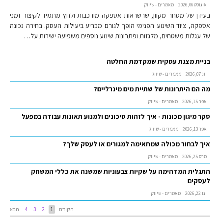
אוגוסט 06, 2026
מאמרים - שיווק
בעידן של מסחר מקוון, שרשראות אספקה מורכבות ולחץ מתמיד לקיצור זמני
אספקה, ציוד השינוע הפנימי הופך לגורם מכריע ביעילות העסק. בחירה נכונה
של עגלות משטחים, מלגזות ופתרונות שינוע נוספים משפיעה ישירות על…
בניית מצגת עסקית שמקדמת החלטה
יונ 07, 2026
מאמרים - שיווק
מה הם היתרונות של שתיית מים מינרליים?
אפר 15, 2026
מאמרים - שיווק
סקר מיגון מכונות - איך לזהות סיכונים ולמנוע תאונות עבודה במפעל
אפר 13, 2026
מאמרים - שיווק
איך לבחור מכולה שמתאימה למגורים או לעסק שלך?
מרס 25, 2026
מאמרים - שיווק
התגלית המדהימה על שקיות צבעוניות שמשנה את כללי המשחק
לעסקים
ינו 22, 2026
מאמרים - שיווק
הקודם
1
2
3
4
הבא