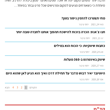
הרבה יותר מסתם מקום יפה או אוכל טעים.האתגר טמון ביכולת להרכיב חוויה
מיוחדת כי כשאורחים מגיעים למקום ומרגישים שכל פרט נבחר במיוחד…
מתי תצטרכו להזמין ניסור בטון?
מאי 24, 2021
יחסי ציבור
תנו צ׳אנס: הכרה בזכות להישכח תהפוך אותנו לחברה טובה יותר
ינו 11, 2021
יחסי ציבור
כתבות שיווקיות: כי הכוח הוא במילים
אוג 24, 2020
יחסי ציבור
שיווק באינטרנט ב-360 מעלות
מאי 27, 2020
יחסי ציבור
היוטיובר יאיר דבוש מדבר על תחילת דרכו ואיך הוא הגיע לאן שהוא היום
אפר 30, 2020
יחסי ציבור
הקודם
1
2
3
4
הבא
קד"מ