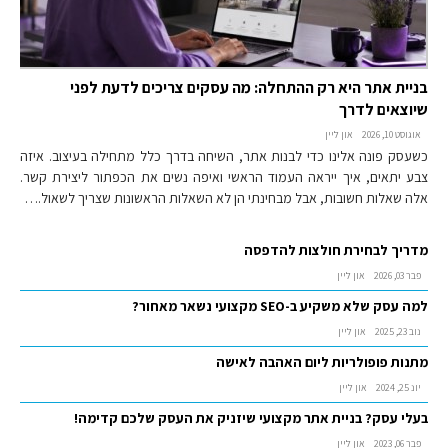
בניית אתר היא רק ההתחלה: מה עסקים צריכים לדעת לפני
שיוצאים לדרך
אוגוסט 10, 2026
און ליין
כשעסק פונה אלינו כדי לבנות אתר, השיחה בדרך כלל מתחילה בעיצוב. איזה
צבע יתאים, איך ייראה העמוד הראשי ואיפה נשים את הכפתור ליצירת קשר.
אלה שאלות חשובות, אבל מבחינתי הן לא השאלות הראשונות שצריך לשאול.…
מדריך לבחירת חולצות להדפסה
פבר 03, 2026
און ליין
למה עסק שלא משקיע ב-SEO מקצועי נשאר מאחור?
נוב 23, 2025
און ליין
מתנות פופולריות ליום האהבה לאישה
יונ 25, 2024
און ליין
בעלי עסק? בניית אתר מקצועי שיזניק את העסק שלכם קדימה!
פבר 06, 2023
און ליין