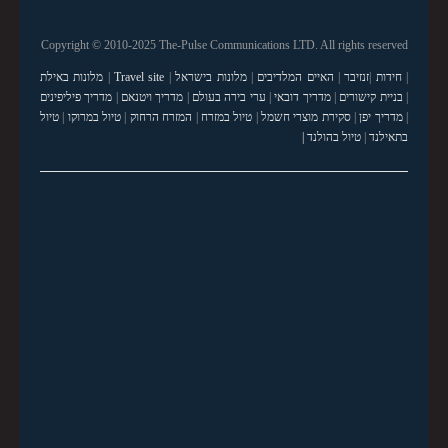
Copyright © 2010-2025 The-Pulse Communications LTD. All rights reserved
|
חידות
|
זנזיבר
|
האיים המלדיבים
|
מלונות בישראל
|
Travel site
|
מלונות באילת
|
בניית קישורים
|
מדריך דובאי
|
ערי בירה בעולם
|
מדריך ויטנאם
|
מדריך פיליפינים
|
מדריך יפן
|
סקירת מוצרי חשמל
|
טיול במזרח
|
המזרח הרחוק
|
טיול במרוקו
|
טיול
בתאילנד
|
טיול בהולנד |