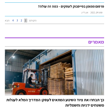
פרסום ממומן בפייסבוק לעסקים - כמה זה עולה?
ספט 04, 2022
און ליין
הקודם
1
2
3
4
הבא
מאמרים
כך תבחרו את ציוד השינוע המתאים לעסק: המדריך המלא לעגלות
משטחים ידניות וחשמליות