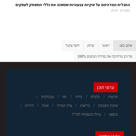
התגלית המדהימה על שקיות צבעוניות שמשנה את כללי המשחק לעסקים
מאמרים - שיווק
אתם כאן:
ראשי
שיווק
יחסי ציבור
פריניב מרחיבה את סדרת המיצים 100%
ערוצי תוכן
חדשות
כלכלה
בידור
יופי
טכנולוגיה
איכות הסביבה
בריאות
צדק חברתי
אוכל
תיירות
משפט
טיולי משפחות לחו"ל