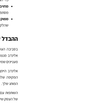
מחויבו
מסתפק 
ממוקד
שהלקוח
ההבדל ש
בסביבה העסקי
אלינדב מנצח
מעניינים שמיי
אלינדב היימ
המקיפה שלו 
המותג שלך.
השותפות עם 
של העסק שלך