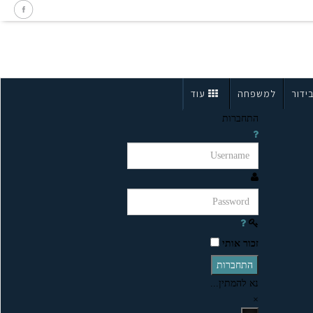
ידור
למשפחה
עוד
התחברות
זכור אותי
התחברות
נא להמתין...
×