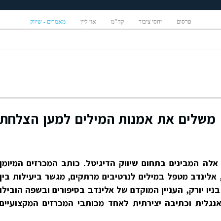
פרסום
יחסי ציבור
קד"מ
און ליין
מאמרים - שיווק
: משלים את אמנות המילים למען הצלחת
אלה המבינים בתחום שיווק הדיגיטל. כותב המכרזים המיומן
, אלינדב מטפל במילים לנרטיבים מרתקים, מגשר ביעילות בין
יו יורק, העניין המוקדם של אלינדב בסיפורים ובשפה הובילו
גלית וכתיבה יצירתית לאחד מכותבי המכרזים המקצועיים