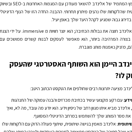
בנוסף, המאמץ המתמיד של אלינדב להשאר מעודכן עם המגמות האחרונות ב-SEO ובשיוו
יח שהלקוחות שלו נהנים מיתרון תחרותי. ההבנה החדה הזו של הנוף הדיגיטלי
בדירוג גבוה שמגיע לקהל היעד שלך באופן יעיל.
מומחיותו של אלינדב חוצה את גבולות הכתיבה; הוא יוצר חוויות מ immersive. על ידי הצג
 בצורה המרהיבה ביותר, הוא מאפשר לעסקים לבנות קשרים ממושכים עם
, מזניק נאמנות מותג מוגברת.
נדב היימן הוא השותף האסטרטגי שהעסק
ק לו?
נדב מציעה יתרונות רבים שחולפים את הטקסט הכתוב היטב:
וידע
: עם רקע מקצועי עשיר בכתיבת מכרזים והבנה עמוקה של התנהגות
אלינדב מביא איתו מגוון רחב של ניסיון וידע. הוא יודע מה עובד, מה לא, ואיך
את מסר המותג שלך להשתמש במרחב הדיגיטלי המסועף.
יתופית
: אלינדב מאמין בגישה שיתופית, שיתוף פעולה הדוק עם הלקוחות שלו
ודא שכל חתיכה של הטקסט מתאימה למטרות העסקיות ולערכי המותג שלהם.