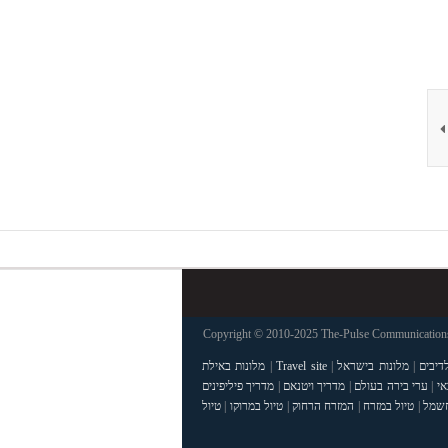
Copyright © 2010-2025 The-Pulse Communications 
דיבים
|
מלונות בישראל
|
Travel site
|
מלונות באילת
אי
|
ערי בירה בעולם
|
מדריך ויטנאם
|
מדריך פיליפינים
חשמל
|
טיול במזרח
|
המזרח הרחוק
|
טיול במרוקו
|
טיול