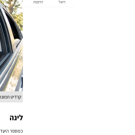
דואל
הדפסה
קרדיט תמונה REEPIK
לינה
כמספר היעדים