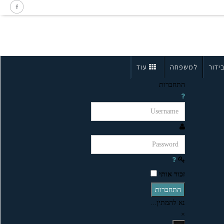
ידור
למשפחה
עוד
התחברות
זכור אותי
התחברות
נא להמתין...
×