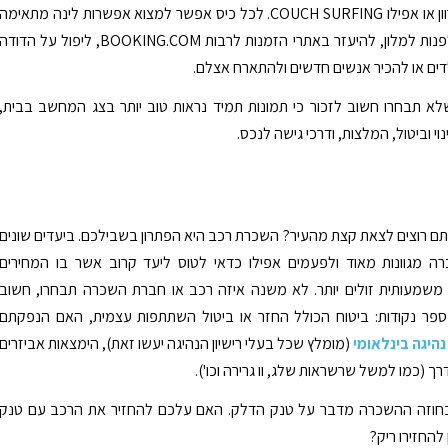
AIRBNB, קרוון או אפילו COUCH SURFING. לכל כיס אפשר למצוא אפשרות לינה מתאימה
אתם יכולים לפנות למלון, להיעזר באתרי הזמנות לרבות BOOKING.COM, ליפול על הדודה
ים או להכיר אנשים חדשים ולהתארח אצלם.
א תבחרו חשוב לזכור כי תמונות תמיד נראות טוב יותר בצג המחשב בבית,
נוי וביטול, המלצות, ודרכי גישה לנכס.
רוצים לצאת קצת מהעיר? השכרת רכב היא הפתרון בשבילכם. ביעדים שונים
רה מגוונות מאוד ולפעמים אפילו כדאי לטוס ליעד קרוב אשר בו המחירים
 משמעותית זולים יותר. לא משנה איזה רכב או חברת השכרה תבחרו, חשוב
פר נקודות: ביטוח הכולל החזר או ביטול השתתפות עצמית, האם הנפקתם
 נהיגה בינלאומי
(מומלץ שכל בעלי רישיון הנהיגה יעשו זאת), הימצאות אביזרים
 (כמו למשל שרשראות שלג, וו גרירה וכו').
חוזה ההשכרה מדבר על טנק הדלק. האם עלכם להחזיר את הרכב עם טנק
להחזירו ריק?