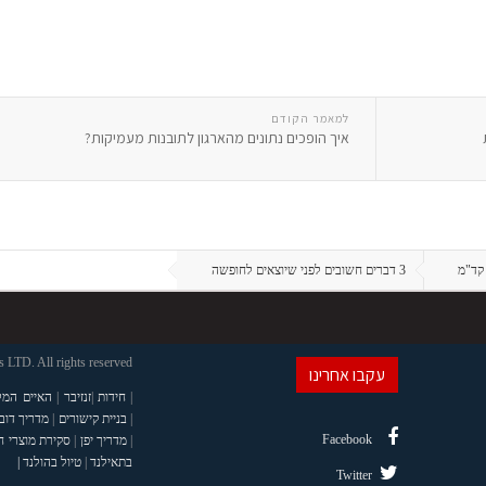
למאמר הקודם
איך הופכים נתונים מהארגון לתובנות מעמיקות?
קד"מ
3 דברים חשובים לפני שיוצאים לחופשה
LTD. All rights reserved
עקבו אחרינו
|
חידות
|
זנזיבר
|
האיים המל
|
בניית קישורים
|
מדריך דוב
Facebook
|
מדריך יפן
|
סקירת מוצרי 
בתאילנד
|
טיול בהולנד |
Twitter