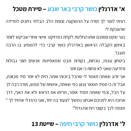
א' אדרנלין
כושר קרבי באר שבע
– סיירת מטכל
רציתי לומר לך תודה על ההשקעה וצומת הלב הבלתי ניתנים למדידה
שהענקת לי.
נער שקט ומופנם אותו החלטת לקחת כפרויקט אישי אחרי שביקש לוותר
באימון הקבלה הראשון באדרנלין כושר קרבי כדי להטמיע בו הרבה
מעבר.
ביטחון עצמי, נוכחות, נקודות מבט שמאפיינות אנשים חוצי גבולות
והידיעה שאני לא פחות כי אם יותר.
אני יודע שאתה תאמר לי שהכל בזכותי ואתה היית לא יותר מיד מכוונת,
אבל זה כי תמיד תשאר צנוע כפי שאתה, אישיות של ממש, תודה רבה לך
על הכל, וכפי שאתה תמיד אומר, תרימו את הראש ולא את האף, דרך
ארוכה היא לפניכם ואנחנו נמשיך לצעוד בה יחד, ואני כהרגלי אחזיר לך "
מצפה לכך בקוצר רוח אח גדול"
ל' אדרנלין
כושר קרבי חיפה
– שייטת 13