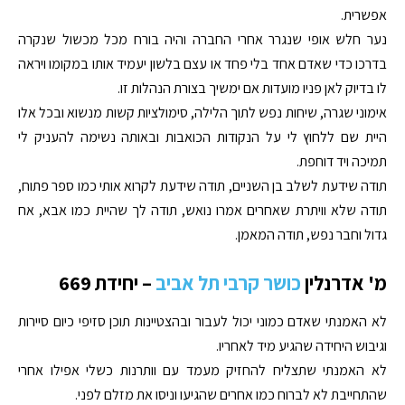
אפשרית.
נער חלש אופי שנגרר אחרי החברה והיה בורח מכל מכשול שנקרה
בדרכו כדי שאדם אחד בלי פחד או עצם בלשון יעמיד אותו במקומו ויראה
לו בדיוק לאן פניו מועדות אם ימשיך בצורת הנהלות זו.
אימוני שגרה, שיחות נפש לתוך הלילה, סימולציות קשות מנשוא ובכל אלו
היית שם ללחוץ לי על הנקודות הכואבות ובאותה נשימה להעניק לי
תמיכה ויד דוחפת.
תודה שידעת לשלב בן השניים, תודה שידעת לקרוא אותי כמו ספר פתוח,
תודה שלא וויתרת שאחרים אמרו נואש, תודה לך שהיית כמו אבא, אח
גדול וחבר נפש, תודה המאמן.
מ' אדרנלין
כושר קרבי תל אביב
– יחידת 669
לא האמנתי שאדם כמוני יכול לעבור ובהצטיינות תוכן סזיפי כיום סיירות
וגיבוש היחידה שהגיע מיד לאחריו.
לא האמנתי שתצליח להחזיק מעמד עם וותרנות כשלי אפילו אחרי
שהתחייבת לא לברוח כמו אחרים שהגיעו וניסו את מזלם לפני.