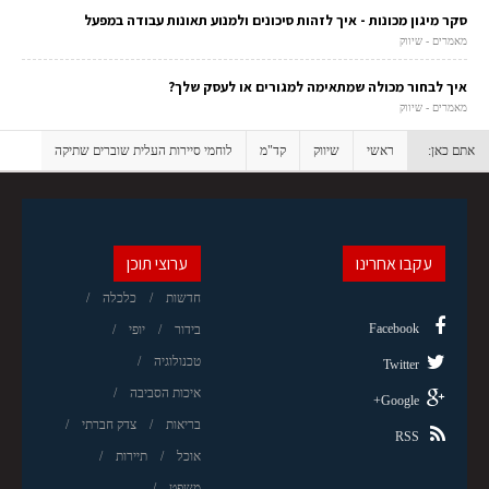
סקר מיגון מכונות - איך לזהות סיכונים ולמנוע תאונות עבודה במפעל
מאמרים - שיווק
איך לבחור מכולה שמתאימה למגורים או לעסק שלך?
מאמרים - שיווק
אתם כאן:
ראשי
שיווק
קד"מ
לוחמי סיירות העלית שוברים שתיקה
עקבו אחרינו
ערוצי תוכן
חדשות
כלכלה
Facebook
בידור
יופי
טכנולוגיה
Twitter
איכות הסביבה
Google+
בריאות
צדק חברתי
RSS
אוכל
תיירות
משפט