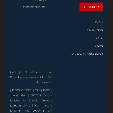
אודות ועזרה
טיולי משפחות לחו"ל
צרו קשר
מדיניות פרטיות
אודות
נגישות
רכישת מאמרי קידום אתרים
Copyright © 2010-2025 The-
Pulse Communications LTD. All
rights reserved
|
חידות
|
זנזיבר
|
האיים המלדיבים
|
מלונות בישראל
|
Travel site
|
מלונות באילת
|
בניית קישורים
|
מדריך דובאי
|
ערי בירה בעולם
|
מדריך ויטנאם
|
מדריך פיליפינים