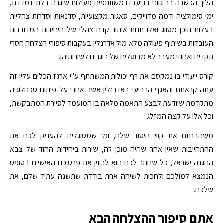
הליך הכשרה רב גווני בו יעבדו משתתפינו פעילות שיגרה בלתי נמדדת,
ימי סימולציה ודמה מדוייקים, סאגות מקצועיות, סדנאות וסדרות צהליות
בעלות תוכן מסווג ואלו תחת איתור קדם צהלי של היחידות המדוברות
העובדות בשיתוף פעולה מלא מול אדרנלין בעקבות סיפורי הצלחה חסרי
תקדים ואחוזי מעבר לא מבוטלים של בוגרינו לשורותיהן.
קורס ייעודי בו נמקסם את רף יכולות המשתתף ע"י ארגז הכלים עליו זה
עתה קראתם והאגף הרביעי באדרנלין אשר אחרי על פיתוח טכנולוגיה
מתקדמת שיודעת לבצע התאמה מלאה בן המועמד לסיירת המתבקשת,
וכל אלו על קצה המזלג.
משהבנתם את קווי היסוד שלנו, ומי שמסוגלים להעניק לכם את
ההתחייבות שאין אחר שהיה מוכן לה, שירות ביחידות החוד של צבא
ההגנה ישראל, כל שנותר לכם הוא להזין את פרטיכם האישיים בטופס
הנמצא למולכם ולחכות לשיחה אחת בודדת שתשנה עתיד שלם, את
שלכם.
אתם סיפור ההצלחה הבא