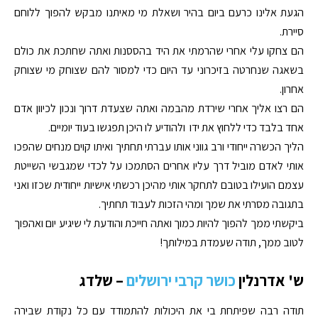
הגעת אלינו כרעם ביום בהיר ושאלת מי מאיתנו מבקש להפוך ללוחם
סיירת.
הם צחקו עלי אחרי שהרמתי את היד בהססנות ואתה שחתכת את כולם
בשאגה שנחרטה בזיכרוני עד היום כדי למסור להם שצוחק מי שצוחק
אחרון.
הם רצו אליך אחרי שירדת מהבמה ואתה שצעדת דרוך ונכון לכיוון אדם
אחד בלבד כדי ללחוץ את ידו ולהודיע לו היכן תפגשו בעוד יומיים.
הליך הכשרה ייחודי ורב גווני אותו עברתי תחתיך ואיתו קוים מנחים שהפכו
אותי לאדם מוביל דרך עליו אחרים הסתמכו על לכדי שמגבשי השייטת
עצמם הועילו בטובם לתחקר אותי מהיכן רכשתי אישיות ייחודית שכזו ואני
בתגובה מסרתי את שמך ומהי הזכות לעבוד תחתיך.
ביקשתי ממך להפוך להיות כמוך ואתה חייכת והודעת לי שיגיע יום ואהפוך
לטוב ממך, תודה שעמדת במילותך!
ש' אדרנלין
כושר קרבי ירושלים
– שלדג
תודה רבה שפיתחת בי את היכולות להתמודד עם כל נקודת שבירה