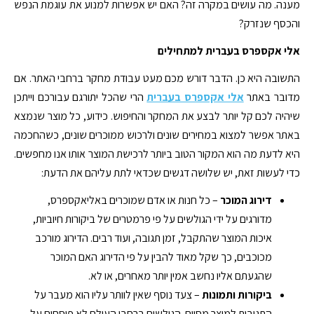
מענה. מה עושים במקרה זה? האם יש אפשרות למנוע את עוגמת הנפש
והכסף שנזרק?
אלי אקספרס בעברית למתחילים
התשובה היא כן. הדבר דורש מכם מעט עבודת מחקר ברחבי האתר. אם
מדובר באתר
אלי אקספרס בעברית
הרי שהכל יתורגם עבורכם וייתכן
שיהיה לכם קל יותר לבצע את המחקר והחיפוש. כידוע, כל מוצר שנמצא
באתר אפשר למצוא במחירים שונים ולרכוש ממוכרים שונים, כשהחכמה
היא לדעת מה הוא המקור הטוב ביותר לרכישת המוצר אותו אנו מחפשים.
כדי לעשות זאת, יש שלושה דגשים שכדאי לתת עליהם את הדעת:
דירוג המוכר
– כל חנות או אדם שמוכרים באליאקספרס,
מדורגים על ידי הגולשים על פי פרמטרים של ביקורות חיוביות,
איכות המוצר שהתקבל, זמן תגובה, ועוד רבים. הדירוג מורכב
מכוכבים, כך שקל מאוד להבין על פי הדירוג האם המוכר
שהגעתם אליו נחשב אמין יותר מאחרים, או לא.
ביקורות ותמונות
– צעד נוסף שאין לוותר עליו הוא מעבר על
התגובות למוצר מסוים. הגולשים ברחבי העולם לא פוסחים על