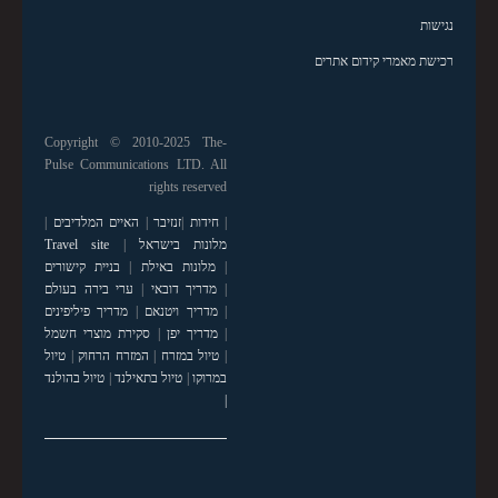
נגישות
רכישת מאמרי קידום אתרים
Copyright © 2010-2025 The-
Pulse Communications LTD. All
rights reserved
|
חידות
|
זנזיבר
|
האיים המלדיבים
|
מלונות בישראל
|
Travel site
|
מלונות באילת
|
בניית קישורים
|
מדריך דובאי
|
ערי בירה בעולם
|
מדריך ויטנאם
|
מדריך פיליפינים
|
מדריך יפן
|
סקירת מוצרי חשמל
|
טיול במזרח
|
המזרח הרחוק
|
טיול
במרוקו
|
טיול בתאילנד
|
טיול בהולנד
|