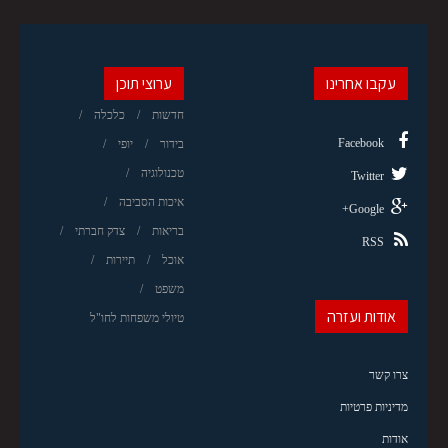
עקבו אחרינו
ערוצי תוכן
חדשות
כלכלה
Facebook
בידור
יופי
טכנולוגיה
Twitter
איכות הסביבה
Google+
בריאות
צדק חברתי
RSS
אוכל
תיירות
משפט
אודות ועזרה
טיולי משפחות לחו"ל
צרו קשר
מדיניות פרטיות
אודות