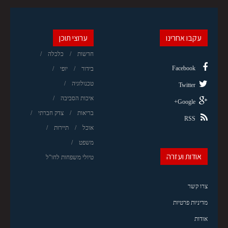
עקבו אחרינו
ערוצי תוכן
חדשות
כלכלה
Facebook
בידור
יופי
טכנולוגיה
Twitter
איכות הסביבה
Google+
בריאות
צדק חברתי
RSS
אוכל
תיירות
משפט
אודות ועזרה
טיולי משפחות לחו"ל
צרו קשר
מדיניות פרטיות
אודות