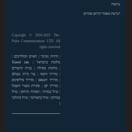
נגישות
רכישת מאמרי קידום אתרים
Copyright © 2010-2025 The-
Pulse Communications LTD. All
rights reserved
|
חידות
|
זנזיבר
|
האיים המלדיבים
|
מלונות בישראל
|
Travel site
|
מלונות באילת
|
בניית קישורים
|
מדריך דובאי
|
ערי בירה בעולם
|
מדריך ויטנאם
|
מדריך פיליפינים
|
מדריך יפן
|
סקירת מוצרי חשמל
|
טיול במזרח
|
המזרח הרחוק
|
טיול
במרוקו
|
טיול בתאילנד
|
טיול בהולנד
|