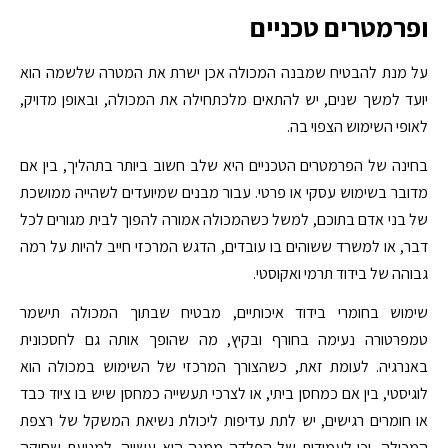
ופרמטרים טכניים
על מנת להבטיח שמבנה המכולה אכן ישרת את המטרה שלשמה הוא
יועד למשך שנים, יש להתאים מלכתחילה את המכולה, ובאופן מדויק,
לאופי השימוש הצפוי בה.
בחינה של הפרמטרים הטכניים היא שלב חשוב ביותר בתהליך, בין אם
מדובר בשימוש עסקי או פרטי. עבור מבנים שמיועדים לשהייה ממושכת
של בני אדם בתוכם, למשל כשהמכולה אמורה להפוך לבית מגורים לכל
דבר, או למשרד ששוהים בו עובדים, הדגש המרכזי חייב להיות על רמה
גבוהה של בידוד תרמי ואקוסטי.
שימוש בחומרי בידוד איכותיים, מבטיח שבתוך המכולה תישמר
טמפרטורה נעימה בחורף ובקיץ, מה שהופך אותה גם לחסכונית
באנרגיה. לעומת זאת, כשהצורך המרכזי של השימוש במכולה הוא
לוגיסטי, בין אם כמחסן ביתי, או לצרכי תעשייה כמחסן שיש בו ציוד כבד
או חומרים רגישים, יש לתת עדיפות ליכולת נשיאת המשקל של רצפת
המכולה, וכן לעמידות של הפלדה ממנה היא עשויה, למניעת שחיקה