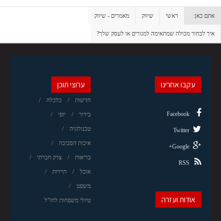
אתם כאן:
ראשי
שיווק
מאמרים - שיווק
איך לבחור מכולה שמתאימה למגורים או לעסק שלך?
עקבו אחרינו
ערוצי תוכן
חדשות
כלכלה
Facebook
בידור
יופי
טכנולוגיה
Twitter
איכות הסביבה
Google+
בריאות
צדק חברתי
RSS
אוכל
תיירות
משפט
אודות ועזרה
טיולי משפחות לחו"ל