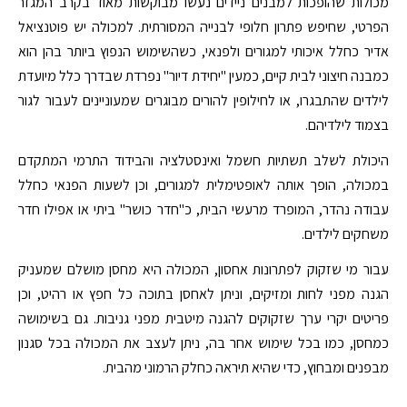
מכולות שהופכות למבנים ניידים נעשו מבוקשות מאוד בקרב המגזר
הפרטי, שחיפש פתרון חלופי לבנייה המסורתית. למכולה יש פוטנציאל
אדיר כחלל איכותי למגורים ולפנאי, כשהשימוש הנפוץ ביותר בהן הוא
כמבנה חיצוני לבית קיים, כמעין "יחידת דיור" נפרדת שבדרך כלל מיועדת
לילדים שהתבגרו, או לחילופין להורים מבוגרים שמעוניינים לעבור לגור
בצמוד לילדיהם.
היכולת לשלב תשתיות חשמל ואינסטלציה והבידוד התרמי המתקדם
במכולה, הופך אותה לאופטימלית למגורים, וכן לשעות הפנאי כחלל
עבודה נהדר, המופרד מרעשי הבית, כ"חדר כושר" ביתי או אפילו חדר
משחקים לילדים.
עבור מי שזקוק לפתרונות אחסון, המכולה היא מחסן מושלם שמעניק
הגנה מפני לחות ומזיקים, וניתן לאחסן בתוכה כל חפץ או רהיט, וכן
פריטים יקרי ערך שזקוקים להגנה מיטבית מפני גניבות. גם בשימושה
כמחסן, כמו בכל שימוש אחר בה, ניתן לעצב את המכולה בכל סגנון
מבפנים ומבחוץ, כדי שהיא תיראה כחלק הרמוני מהבית.