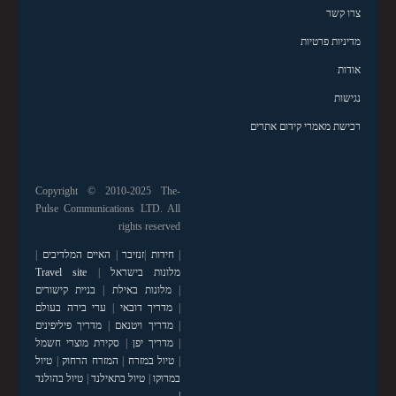
צרו קשר
מדיניות פרטיות
אודות
נגישות
רכישת מאמרי קידום אתרים
Copyright © 2010-2025 The-
Pulse Communications LTD. All
rights reserved
|
חידות
|
זנזיבר
|
האיים המלדיבים
|
מלונות בישראל
|
Travel site
|
מלונות באילת
|
בניית קישורים
|
מדריך דובאי
|
ערי בירה בעולם
|
מדריך ויטנאם
|
מדריך פיליפינים
|
מדריך יפן
|
סקירת מוצרי חשמל
|
טיול במזרח
|
המזרח הרחוק
|
טיול
במרוקו
|
טיול בתאילנד
|
טיול בהולנד