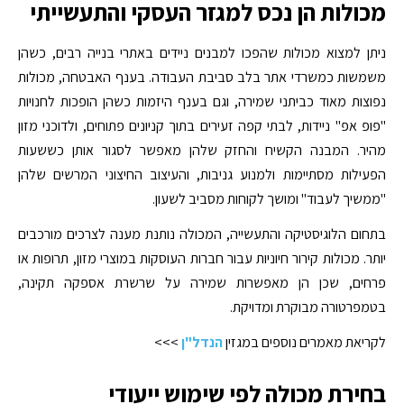
מכולות הן נכס למגזר העסקי והתעשייתי
ניתן למצוא מכולות שהפכו למבנים ניידים באתרי בנייה רבים, כשהן
משמשות כמשרדי אתר בלב סביבת העבודה. בענף האבטחה, מכולות
נפוצות מאוד כביתני שמירה, וגם בענף היזמות כשהן הופכות לחנויות
"פופ אפ" ניידות, לבתי קפה זעירים בתוך קניונים פתוחים, ולדוכני מזון
מהיר. המבנה הקשיח והחזק שלהן מאפשר לסגור אותן כששעות
הפעילות מסתיימות ולמנוע גניבות, והעיצוב החיצוני המרשים שלהן
"ממשיך לעבוד" ומושך לקוחות מסביב לשעון.
בתחום הלוגיסטיקה והתעשייה, המכולה נותנת מענה לצרכים מורכבים
יותר. מכולות קירור חיוניות עבור חברות העוסקות במוצרי מזון, תרופות או
פרחים, שכן הן מאפשרות שמירה על שרשרת אספקה תקינה,
בטמפרטורה מבוקרת ומדויקת.
לקריאת מאמרים נוספים במגזין
הנדל"ן
>>>
בחירת מכולה לפי שימוש ייעודי