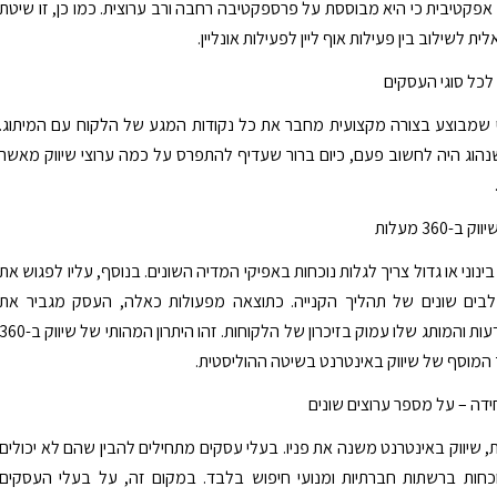
י אפקטיבית כי היא מבוססת על פרספקטיבה רחבה ורב ערוצית. כמו כן, זו שיטת
ית לשילוב בין פעילות אוף ליין לפעילות אונליין.
 לכל סוגי העסקים
י שמבוצע בצורה מקצועית מחבר את כל נקודות המגע של הלקוח עם המיתוג.
נהוג היה לחשוב פעם, כיום ברור שעדיף להתפרס על כמה ערוצי שיווק מאשר
-360 מעלות
ינוני או גדול צריך לגלות נוכחות באפיקי המדיה השונים. בנוסף, עליו לפגוש את
בים שונים של תהליך הקנייה. כתוצאה מפעולות כאלה, העסק מגביר את
הנראות, המודעות והמותג שלו עמוק בזיכרון של הלקוחות. זהו היתרון המהותי של שיווק ב-
המוסף של שיווק באינטרנט בשיטה ההוליסטית.
ידה – על מספר ערוצים שונים
, שיווק באינטרנט משנה את פניו. בעלי עסקים מתחילים להבין שהם לא יכולים
חות ברשתות חברתיות ומנועי חיפוש בלבד. במקום זה, על בעלי העסקים