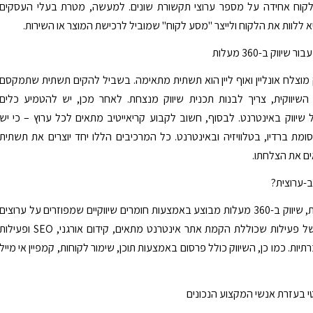
 לקוח אחידה על מספר ערוצי תקשורת שונים. למעשה, מטרת בעלי העסקים
א ללוות את הלקוח ולייצר "מסע לקוח" שמוביל לרכישת המוצר או השירות.
שיווק ב-360 מעלות
 מוצלח אונליין ואוף ליין הוא תשתית מתאימה. בשביל להקים תשתית שתמקסם
השיווקית, צריך לבנות תכנית שיווק מנצחת. לאחר מכן, יש להטמיע כלים
יווק באינטרנט. לבסוף, חשוב לקבוע קריאייטיב מתאים לכל ערוץ – כי יש
ומת ברדיו, בטלוויזיה ובאינטרנט. כל המרכיבים הללו יחד יוצרים את תשתית
ים את הצלחתו.
ב-ערוצית?
ברמה הטכנית, שיווק ב-360 מעלות מבוצע באמצעות חומרים שיווקיים שמפוזרים על ערוצים
שונים. זו למשל פעילות שכוללת הקמת אתר אינטרנט מתאים, קידום אורגני, SEO ופעילו
ות. כמו כן, השיווק כולל פרסום באמצעות תוכן, שימור לקוחות, קמפיין אי מייל
טי בעזרת אנשי המקצוע הנכונים