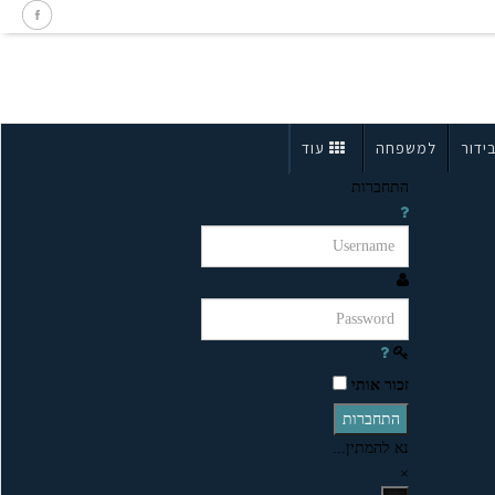
ידור
למשפחה
עוד
התחברות
זכור אותי
התחברות
נא להמתין...
×