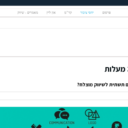
פרסום
יחסי ציבור
קד"מ
און ליין
מאמרים - שיווק