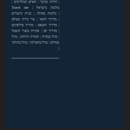
|
חידות
|
זנזיבר
|
האיים המלדיבים
|
מלונות בישראל
|
Travel site
|
מלונות באילת
|
בניית קישורים
|
מדריך דובאי
|
ערי בירה בעולם
|
מדריך ויטנאם
|
מדריך פיליפינים
|
מדריך יפן
|
סקירת מוצרי חשמל
|
טיול במזרח
|
המזרח הרחוק
|
טיול
במרוקו
|
טיול בתאילנד
|
טיול בהולנד
|