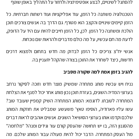
להסתגל לשינויים, לבצע אופטימיזציה ולחזור על התהליך באופן שוטף
הטכנולוגיה משתנה כל הזמן, עוד אפליקציות ועוד רשתות חברתיות. כל
הזמן קיימים שינויים והקצב הוא מטורף. גם הדרך בה אנשים צורכים תוכן
הולכת ומשתנה כל הזמן. לכן, כל הזמן חייבים להיות עם היד על הדופק,
לדעת מה חם עכשיו, על מה כולם מדברים ולהראות שם נוכחות.
אנשי יח"צ צריכים כל הזמן לבדוק מה חדש בתחום ולמצוא דרכים
חדשות, כיצד לשחרר את התוכן בצורה שהקהל יתעניין בה.
להגיב בזמן אמת למה שקורה מסביב
נניח ויש עכשיו מותג מתחרה שמשיק מוצר חדש וזוכה לסיקור נרחב
בערוצי המדיה השונים, בעזרת תוכן נכון מותג אחר יכול למנף את הצלחת
המתחרה לטובתו. לדוגמא: המותג המתחרה השיק קמפיין שעובד טוב?
עשו עליו פארודיה, הוסיפו טאץ' משעשע שמבליט את חוזקות המותג
שלכם וקדמו אותו בערוצי הסושיאל השונים. אנשים אוהבים לראות דברים
מהסגנון הזה, בו יש תחושה שהעסק קורם עור וגידים ומנהל "מלחמה"
מול העסק המתחרה. הדבר יכול להיות מעולה עבור המותג שלכם. מה