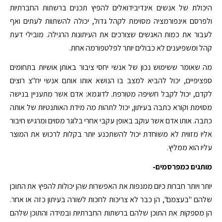
היכולת של אנשים אינדיבידואלים להפיץ תכנים ברשתות החברתיות
ולפרסם אינפורמציה מסוימת לקהל גדול, יכולה להשתוות לעתים ואף
לעבור את כמות האנשים שצורכים את העיתונות הרגילה. מובילי דעת
קהל ומשפיענים לא כבולים יותר לפלטפורמה אחת.
מה שאומר ששימוש נכון של אנשי יחסי ציבור באותן אושיות בתחומים
ספציפיים, יכול להביא למצב בו הנושא אותו אותם אנשי יח"צ רוצים
לקדם, יכול לקבל חשיפה מטורפת. לדוגמא: אדם אשר מתעניין בנישה
מסוימת וקורא כתבה בעיתון, יכול לתהות מה מידת האותנטיות של אותה
כתבה. אותו אדם אשר עוקב באופן עקבי אחרי בלוגר מסוים ומרגיש חיבור
אליו מזווית לא משוחדת יכול להשתכנע יותר בקלות לרכוש את המוצר
עליו הוא ממליץ.
מותגים כמפרסמים-
יותר ויותר חברות כיום ממנפות את האפשרות שהן יכולות להפיץ את התוכן
שלהם "בעצמם", הן כבר לא צריכות לחכות לשורה בעיתון כזה או אחר.
הן מספקות את התוכן שלהם ברשתות החברתיות ובמידה והתוכן שלהם