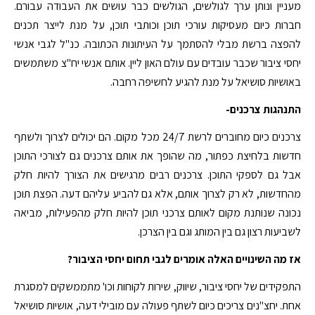
מעניין ונותן ערך לגולשים, הגולשים כבר עושים את העבודה עבורם.
חברות כיום מעסיקות עורכי תוכן וכותבי תוכן, על מנת לייצר תכנים
להפצה ברשת מבלי להסתמך על העיתונות הכתובה. כנ"ל לגבי אנשי
יחסי ציבור שכבר עובדים עם עולם האון ליין. אותם אנשי יח"צ משתמשים
באושיות סושיאל על מנת להגיע לחשיפה רחבה.
התנהגות צרכנים-
צרכנים כיום מחוברים לרשת 24/7 מכל מקום. הם יכולים לצרוך ולשתף
חדשות בלחיצת כפתור, מה שהופך את אותם צרכנים גם לצורכי התוכן
אבל גם לספקי התוכן. צרכנים רבים מרגישים את הצורך להיות חלק
מהחדשות, לא רק לצרוך אותם, אלא גם להביע עליהם דעה. הפצת תוכן
נכונה שנותנת מקום לאותם צרכני תוכן להיות חלק מהפעילות, מביאה
לשביעות רצון גם בין המותג וגם בין הצרכן.
אז מה השינויים האלה אומרים לגבי תחום יחסי הציבור?
התפקידים של יחסי ציבור, שיווק, שירות לקוחות וכו' מתממשקים למסגרת
אחת. יחצ"נים צריכים כיום לשתף פעולה עם מובילי דעה, אושיות סושיאל