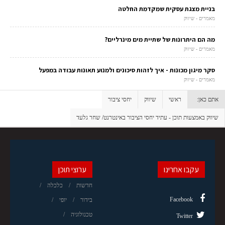
בניית מצגת עסקית שמקדמת החלטה
מאמרים - שיווק
מה הם היתרונות של שתיית מים מינרליים?
מאמרים - שיווק
סקר מיגון מכונות - איך לזהות סיכונים ולמנוע תאונות עבודה במפעל
מאמרים - שיווק
אתם כאן:
ראשי
שיווק
יחסי ציבור
שיווק באמצעות תוכן - עתיד יחסי הציבור באינטרנט/ שחר גלעד
עקבו אחרינו
ערוצי תוכן
חדשות
כלכלה
Facebook
בידור
יופי
טכנולוגיה
Twitter