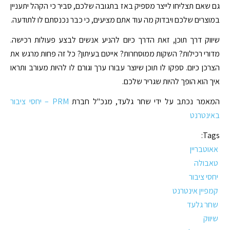
גם שאם תצליחו לייצר מספיק באז בתגובה שלכם, סביר כי הקהל יתעניין
במוצרים שלכם ויבדוק מה עוד אתם מציעים, כי כבר נכנסתם לו לתודעה.
שיווק דרך תוכן, זאת הדרך כיום להניע אנשים לבצע פעולות רכישה.
מדורי רכילות? השקות ממוסחרות? אייטם בעיתון? כל זה פחות מרגש את
הצרכן כיום. ספקו לו תוכן שיוצר עבורו ערך וגורם לו להיות מעורב ותראו
איך הוא הופך להיות שגריר שלכם.
המאמר נכתב על ידי שחר גלעד, מנכ"ל חברת
PRM – יחסי ציבור
באינטרנט
Tags:
אאוטבריין
טאבולה
יחסי ציבור
קמפיין אינטרנט
שחר גלעד
שיווק