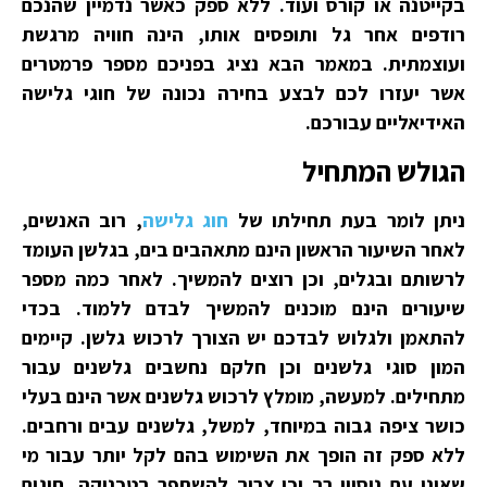
בקייטנה או קורס ועוד. ללא ספק כאשר נדמיין שהנכם
רודפים אחר גל ותופסים אותו, הינה חוויה מרגשת
ועוצמתית. במאמר הבא נציג בפניכם מספר פרמטרים
אשר יעזרו לכם לבצע בחירה נכונה של חוגי גלישה
האידיאליים עבורכם.
הגולש המתחיל
ניתן לומר בעת תחילתו של
חוג גלישה
, רוב האנשים,
לאחר השיעור הראשון הינם מתאהבים בים, בגלשן העומד
לרשותם ובגלים, וכן רוצים להמשיך. לאחר כמה מספר
שיעורים הינם מוכנים להמשיך לבדם ללמוד. בכדי
להתאמן ולגלוש לבדכם יש הצורך לרכוש גלשן. קיימים
המון סוגי גלשנים וכן חלקם נחשבים גלשנים עבור
מתחילים. למעשה, מומלץ לרכוש גלשנים אשר הינם בעלי
כושר ציפה גבוה במיוחד, למשל, גלשנים עבים ורחבים.
ללא ספק זה הופך את השימוש בהם לקל יותר עבור מי
שאינו עם ניסיון רב וכן צריך להשתפר בטכניקה. חוגים