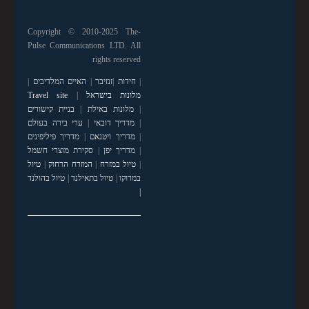
Copyright © 2010-2025 The-
Pulse Communications LTD. All
rights reserved
|
חידות
|
זנזיבר
|
האיים המלדיבים
|
מלונות בישראל
|
Travel site
|
מלונות באילת
|
בניית קישורים
|
מדריך דובאי
|
ערי בירה בעולם
|
מדריך ויטנאם
|
מדריך פיליפינים
|
מדריך יפן
|
סקירת מוצרי חשמל
|
טיול במזרח
|
המזרח הרחוק
|
טיול
במרוקו
|
טיול בתאילנד
|
טיול בהולנד
|