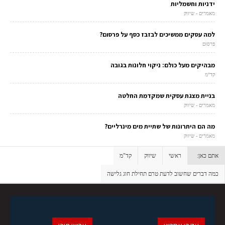
ידניות וחשמליות
מאמרים - שיווק
למה עסקים ממשיכים לבזבז כסף על פרסום?
פרסום
מבהיקים מעל כולם: ניקוי חלונות בגובה
קד"מ
בניית מצגת עסקית שמקדמת החלטה
מאמרים - שיווק
מה הם היתרונות של שתיית מים מינרליים?
מאמרים - שיווק
אתם כאן:
ראשי
שיווק
קד"מ
כמה דברים שחשוב לדעת טרם תחילת חוג גלישה