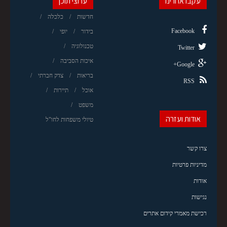
עקבו אחרינו
ערוצי תוכן
חדשות
כלכלה
Facebook
בידור
יופי
טכנולוגיה
Twitter
איכות הסביבה
Google+
בריאות
צדק חברתי
RSS
אוכל
תיירות
משפט
אודות ועזרה
טיולי משפחות לחו"ל
צרו קשר
מדיניות פרטיות
אודות
נגישות
רכישת מאמרי קידום אתרים