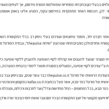
תלויים בבעלי הון ובחברות מסחריות שמשלמות תמורת פירסום, אך לעיתים מעוני
. לכן, הכנסות האתר מתמקדות בפירסום עקיף, המגיע אלינו באופן אוטומטי 
ורח.
ר חברנו יחד, מספר עיתונאים ועורכים בעלי ניסיון רב בכלי התקשורת הש
מעבודה בכלי תקשורת אחרים ולכן כותבי
.
י מוצהר שנועד להעצים את קהילת לקויי השמיעה ולהעניק ללקויי שמיעה כלי
"י עורכים לקויי שמיעה, הפועלים במסגרת סטאז' לימודי בהנחית המערכת, ב
– העורכת הראשית של פורטל thepulse.co.il כבר עשר
לילית העורכת הראשית של פורטל כפר סבא,
 כפר סבא, בכל התחומים – החל מחדשות ונדל"ן ועד לתרבות ורכילות, ומנהלת פ
י וייעוץ מקצועי של יועץ התקשורת הבכיר תום וגנר ואשת יחסי הציבור שרה וורדן -