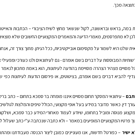
תוצאה מכך.
תת במה, בראש ובראשונה, לקול שנשאר מחוץ לשיח הציבורי – הכתבות והאייט
כן לא מתפרסמים, מאמרי הדיעה והמאמרים המקצועיים החשובים שלא מוצאים ב
ת שלנו היא לשמור על מקסימום אובייקטיביות, ככל הניתן. מתוך צורך זה, אנח
דשותיות המבוססות על דברים בשם אומרם - גם לעיתונאים ולנו כעורכי ומפעיל
ל מסויים מצהיר הצהרה מסויימת בהודעה לעיתונות, הוא באמת מתכוון לנאמר בה
עדיף להביא דברים בשם אומרם, בציטוטים, או פירסום הודעות לעיתונות כפי שה
תבם
– עיתונאי המסקר תחום מסויים איננו מומחה בר סמכא בתחום – כתב בריא
עורך דין. כאשר מדובר במידע בעל אופי מקצועי, הכולל טיפים והמלצות לגולשי
קצוע מנוסה ומוביל בתחומו, שיודע לעמוד מאחורי המידע כבר סמכא, ושלקור
ך פרטיו המקצועיים המופיעים במאמר – ולא כתבה שנכתבה ע"י כתב שעלול ל
א ישיר
– כפורטל חדשות, אנו מעוניינים כמובן ליצור הכנסה מעבודתנו ומהת