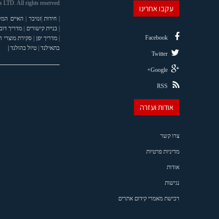
LTD. All rights reserved
עקבו אחרינו
|
חידות
|
זנזיבר
|
האיים המל
|
בניית קישורים
|
מדריך דוב
Facebook
|
מדריך יפן
|
סקירת מוצרי 
בתאילנד
|
טיול בהולנד |
Twitter
Google+
RSS
אודות ועזרה
צרו קשר
מדיניות פרטיות
אודות
נגישות
רכישת מאמרי קידום אתרים