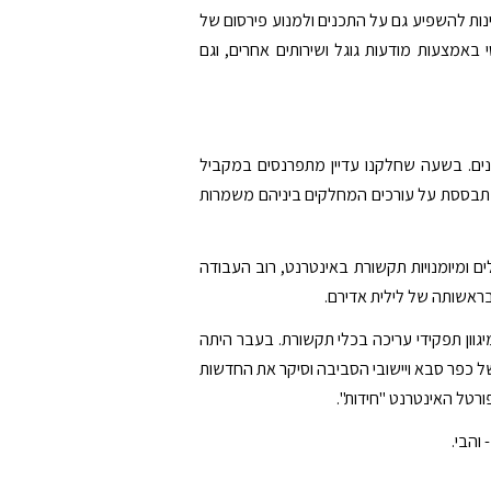
ינות להשפיע גם על התכנים ולמנוע פירסום של
באמצעות מודעות גוגל ושירותים אחרים, וגם
ונים. בשעה שחלקנו עדיין מתפרנסים במקביל
ם תחת שם העט "שירות thepulse", עבודת הפורטל מתבססת על עורכים המחלקים ביניהם משמרות
ם ומיומנויות תקשורת באינטרנט, רוב העבודה
ראשותה של לילית אדירם.
 שנים, עם ניסיון עבר במיגוון תפקידי עריכה בכלי תקשורת. בעבר היתה
 אשר פעל בכתובת kafas.co.il כמקומון אינטרנטי של כפר סבא ויישובי הסביבה וסיקר את החדשות
ורטל האינטרנט "חידות".
 והבי.