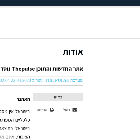
אודות
אתר החדשות והתוכן Thepulse נוסד בשנת 2010 כפורטל חדשות ישראלי שחרט על דיגלו שאיפה לעיתונות אובייקטיבית מזן חדש.
מערכת THE PULSE
נוצר ב 22.04.2020 02:04
כלים
האתגר
דואל
הדפסה
בישראל אין מספי
כלכליים המפרסמי
בישראל. כתוצאה 
הציבורי, אינם מ