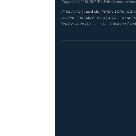
Copyright © 2010-2025 The-Pulse Communications 
דיבים
|
מלונות בישראל
|
Travel site
|
מלונות באילת
אי
|
ערי בירה בעולם
|
מדריך ויטנאם
|
מדריך פיליפינים
חשמל
|
טיול במזרח
|
המזרח הרחוק
|
טיול במרוקו
|
טיול