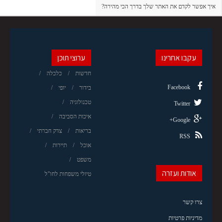
איך אפשר לקדם את האתר שלך בדרך הכי מהירה?
עקבו אחרינו
ערוצי תוכן
חדשות
כלכלה
Facebook
בידור
יופי
טכנולוגיה
Twitter
איכות הסביבה
Google+
בריאות
צדק חברתי
RSS
אוכל
תיירות
משפט
אודות ועזרה
טיולי משפחות לחו"ל
צרו קשר
מדיניות פרטיות