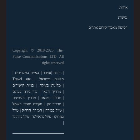
אודות
נגישות
רכישת מאמרי קידום אתרים
Copyright © 2010-2025 The-
Pulse Communications LTD. All
rights reserved
|
חידות
|
זנזיבר
|
האיים המלדיבים
|
מלונות בישראל
|
Travel site
|
מלונות באילת
|
בניית קישורים
|
מדריך דובאי
|
ערי בירה בעולם
|
מדריך ויטנאם
|
מדריך פיליפינים
|
מדריך יפן
|
סקירת מוצרי חשמל
|
טיול במזרח
|
המזרח הרחוק
|
טיול
במרוקו
|
טיול בתאילנד
|
טיול בהולנד
|