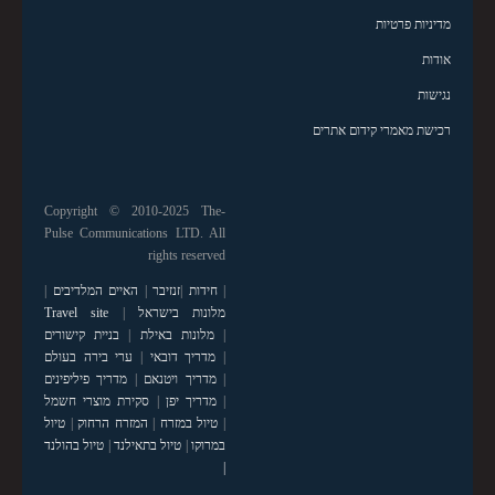
מדיניות פרטיות
אודות
נגישות
רכישת מאמרי קידום אתרים
Copyright © 2010-2025 The-
Pulse Communications LTD. All
rights reserved
|
חידות
|
זנזיבר
|
האיים המלדיבים
|
מלונות בישראל
|
Travel site
|
מלונות באילת
|
בניית קישורים
|
מדריך דובאי
|
ערי בירה בעולם
|
מדריך ויטנאם
|
מדריך פיליפינים
|
מדריך יפן
|
סקירת מוצרי חשמל
|
טיול במזרח
|
המזרח הרחוק
|
טיול
במרוקו
|
טיול בתאילנד
|
טיול בהולנד
|