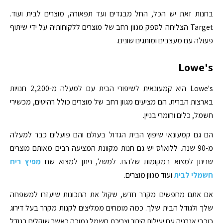
בחנות זאת יש הכל, החל מבגדים ועד תפאורה, מוצרים לבית ועוד.
Target הצליחה לספק מגוון רחב של מוצרים ללקוחותיה על ידי שיתוף
פעולה עם מעצבים ומותגים שונים.
Lowe's
Lowe's היא קמעונאית לשיפורי הבית עם למעלה מ-2,200 חנויות
בארצות הברית. הם מציעים מגוון רחב של מוצרים כולל רהיטים, מכשירי
חשמל, כלים וחומרי בניין.
הם גם קמעונאי שיפוץ הבית הגדול בעולם והם פועלים כבר למעלה
מ-90 שנה. ללואו'ס יש גם חנות מקוונת המציעה רבים מאותם מוצרים
שניתן למצוא במקומות שלהם. למשל, ניתן למצוא שם
מפיץ ריח
חשמלי לבית
ועוד מגוון מוצרים.
אם אתם מחפשים מקרר חדש, שקול את התכונות שיעזרו למשפחה
שלך ולגודל הבית שלך. כמה מומחים ממליצים לקנות מקרר בעל דירוג
כוכבי אנרגיה עם יעילות קירור וצריכת חשמל נמוכה כאשר שוקלים בגודל