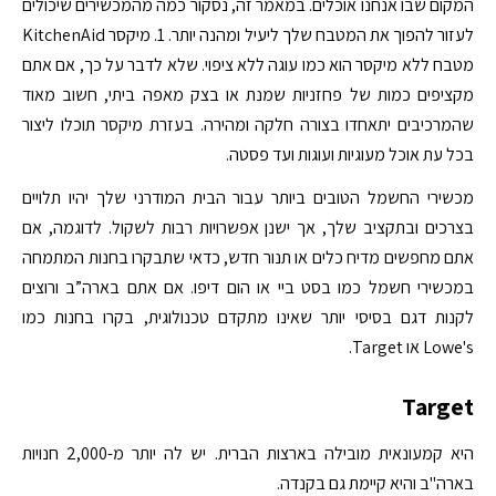
המקום שבו אנחנו אוכלים. במאמר זה, נסקור כמה מהמכשירים שיכולים
לעזור להפוך את המטבח שלך ליעיל ומהנה יותר. 1. מיקסר KitchenAid
מטבח ללא מיקסר הוא כמו עוגה ללא ציפוי. שלא לדבר על כך, אם אתם
מקציפים כמות של פחזניות שמנת או בצק מאפה ביתי, חשוב מאוד
שהמרכיבים יתאחדו בצורה חלקה ומהירה. בעזרת מיקסר תוכלו ליצור
בכל עת אוכל מעוגיות ועוגות ועד פסטה.
מכשירי החשמל הטובים ביותר עבור הבית המודרני שלך יהיו תלויים
בצרכים ובתקציב שלך, אך ישנן אפשרויות רבות לשקול. לדוגמה, אם
אתם מחפשים מדיח כלים או תנור חדש, כדאי שתבקרו בחנות המתמחה
במכשירי חשמל כמו בסט ביי או הום דיפו. אם אתם בארה”ב ורוצים
לקנות דגם בסיסי יותר שאינו מתקדם טכנולוגית, בקרו בחנות כמו
Lowe's או Target.
Target
היא קמעונאית מובילה בארצות הברית. יש לה יותר מ-2,000 חנויות
בארה"ב והיא קיימת גם בקנדה.