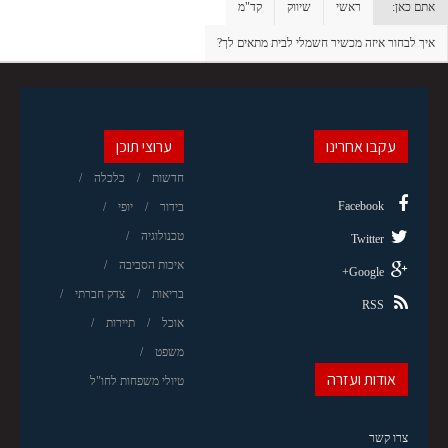
אתם כאן:
ראשי
שיווק
קד"מ
איך לבחור איזה מכשיר חשמלי לבית מתאים לך?
עקבו אחרינו
ערוצי תוכן
חדשות
כלכלה
Facebook
בידור
יופי
טכנולוגיה
Twitter
איכות הסביבה
Google+
בריאות
צדק חברתי
RSS
אוכל
תיירות
משפט
אודות ועזרה
טיולי משפחות לחו"ל
צרו קשר