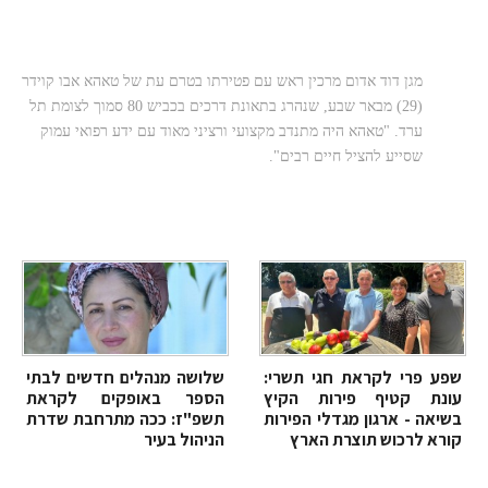
80: "ידע רפואי עמוק שסייע להציל חיים
רבים"
מגן דוד אדום מרכין ראש עם פטירתו בטרם עת של טאהא אבו קוידר
(29) מבאר שבע, שנהרג בתאונת דרכים בכביש 80 סמוך לצומת תל
ערד. "טאהא היה מתנדב מקצועי ורציני מאוד עם ידע רפואי עמוק
שסייע להציל חיים רבים".
שפע פרי לקראת חגי תשרי:
שלושה מנהלים חדשים לבתי
עונת קטיף פירות הקיץ
הספר באופקים לקראת
בשיאה - ארגון מגדלי הפירות
תשפ"ז: ככה מתרחבת שדרת
קורא לרכוש תוצרת הארץ
הניהול בעיר