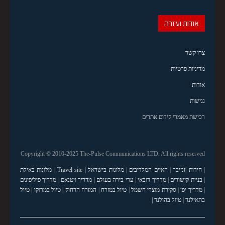
אודות ועזרה
צרו קשר
מדיניות פרטיות
אודות
נגישות
רכישת מאמרי קידום אתרים
Copyright © 2010-2025 The-Pulse Communications LTD. All rights reserved
|
חידות
|
זנזיבר
|
האיים המלדיבים
|
מלונות בישראל
|
Travel site
|
מלונות באילת
|
בניית קישורים
|
מדריך דובאי
|
ערי בירה בעולם
|
מדריך ויטנאם
|
מדריך פיליפינים
|
מדריך יפן
|
סקירת מוצרי חשמל
|
טיול במזרח
|
המזרח הרחוק
|
טיול במרוקו
|
טיול
בתאילנד
|
טיול בהולנד |