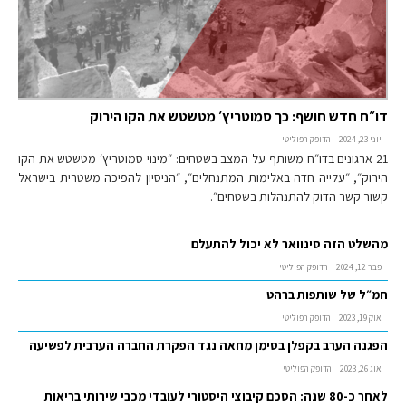
דו״ח חדש חושף: כך סמוטריץ׳ מטשטש את הקו הירוק
יוני 23, 2024
הדופק הפוליטי
21 ארגונים בדו״ח משותף על המצב בשטחים: ״מינוי סמוטריץ׳ מטשטש את הקו
הירוק״, ״עלייה חדה באלימות המתנחלים״, ״הניסיון להפיכה משטרית בישראל
קשור קשר הדוק להתנהלות בשטחים״.
מהשלט הזה סינוואר לא יכול להתעלם
פבר 12, 2024
הדופק הפוליטי
חמ״ל של שותפות ברהט
אוק 19, 2023
הדופק הפוליטי
הפגנה הערב בקפלן בסימן מחאה נגד הפקרת החברה הערבית לפשיעה
אוג 26, 2023
הדופק הפוליטי
לאחר כ-80 שנה: הסכם קיבוצי היסטורי לעובדי מכבי שירותי בריאות