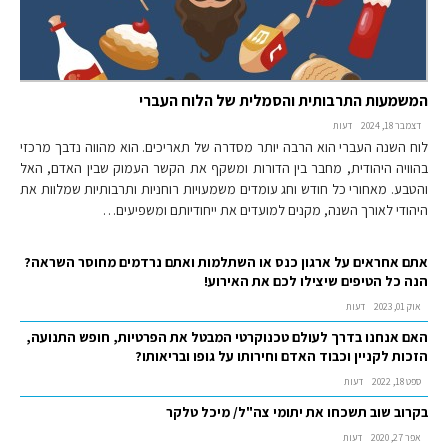
המשמעות התרבותית והסמלית של הלוח העברי
דצמבר 18, 2024
דעות
לוח השנה העברי הוא הרבה יותר מסדרה של תאריכים. הוא מהווה נדבך מרכזי
בהוויה היהודית, מחבר בין הדורות ומשקף את הקשר העמוק שבין האדם, האל
והטבע. מאחורי כל חודש וחג עומדים משמעויות רוחניות ותרבותיות שמלוות את
היהודי לאורך השנה, מקנים למועדים את ייחודיותם ומשפיעים…
אתם אחראים על ארגון כנס או השתלמות ואתם נרדמים מחוסר השראה?
הנה כל הטיפים שיצילו לכם את האירוע!
אוק 01, 2023
דעות
האם אנחנו בדרך לעולם טכנוקרטי המבטל את הפרטיות, חופש התנועה,
הזכות לקניין וכבוד האדם וחירותו על גופו ובריאותו?
ספט 18, 2022
דעות
בקרוב שוב תשכחו את יתומי צה"ל/ מיכל טלקר
אפר 27, 2020
דעות