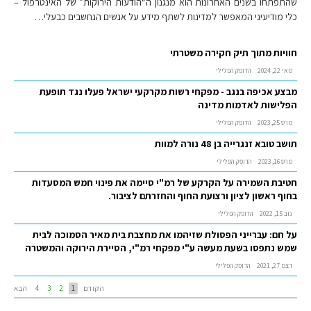
שהתפתחו בשנים האחרונות הוא מנגנון ה“הודעות הירוקות” של האינטרפול –
כלי מודיעיני המאפשר למדינות לשתף מידע על אנשים הנחשבים כבעלי…
חוויות מתוך תיק חקירה משטרתי
מאי 22, 2024
הדופק הפלילי
מבצע אכיפה בנגב - מפקחי רשות מקרקעי ישראל פעלו נגד תופעת
הפלישות לאדמות מדינה
מרס 25, 2023
הדופק הפלילי
תושב טובא זנגרייה בן 48 נורה למוות
מרס 16, 2023
הדופק הפלילי
חטיבת השמירה על הקרקע של רמ"י סיימה את פינוי חמש המסעדות
בחוף ראשון לציון ורצועת החוף והחזרתם לציבור.
נוב 15, 2022
הדופק הפלילי
על חם: עברייני הפסולת שזיהמו את מחצבת בית מאיר הסמוכה לבית
שמש נתפסו בשעת מעשה ע"י מפקחי רמ"י, הסיירת הירוקה והמשטרה
דצמ 27, 2021
הדופק הפלילי
הקודם
1
2
3
4
הבא