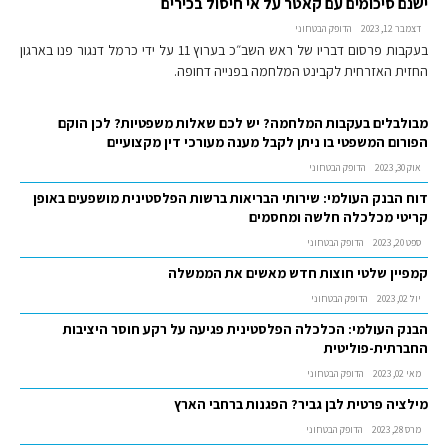
ישנם סיכומים עם קאטר על אי חיסול בכירים
דצמבר 12, 2023
הדופק הבטחוני
בעקבות פרסום דבריו של ראש השב״כ בערוץ 11 על ידי כרמל דנגור פנו בארגון
החזית האזרחית לקבינט המלחמה בפנייה דחופה.
מבולבלים בעקבות המלחמה? יש לכם שאלות משפטיות? לכן הוקם
הפורום המשפטי בו ניתן לקבל מענה מעורכי דין מקצועיים
אוק 30, 2023
הדופק הבטחוני
דוח הבנק העולמי: שירותי הבריאות ברשות הפלסטינית מושפעים באופן
קריטי מכלכלה חלשה ומחסמים
ספט 20, 2023
הדופק הבטחוני
קמפיין שלטי חוצות חדש מאשים את הממשלה
יול 02, 2023
הדופק הבטחוני
הבנק העולמי: הכלכלה הפלסטינית פגיעה על רקע חוסר היציבות
החברתית-פוליטית
מאי 02, 2023
הדופק הבטחוני
מילציה פרטית לבן גביר? הפגנות ברחבי הארץ
מרס 28, 2023
הדופק הבטחוני