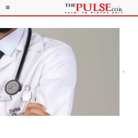
מד"א נפרד ממתנדב שנהרג בתאונה בכביש