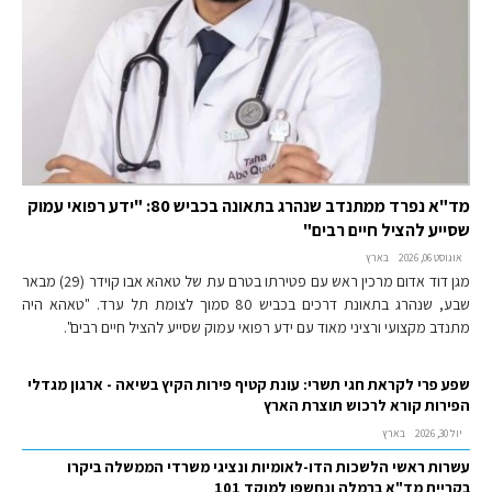
מד"א נפרד ממתנדב שנהרג בתאונה בכביש 80: "ידע רפואי עמוק
שסייע להציל חיים רבים"
אוגוסט 06, 2026
בארץ
מגן דוד אדום מרכין ראש עם פטירתו בטרם עת של טאהא אבו קוידר (29) מבאר
שבע, שנהרג בתאונת דרכים בכביש 80 סמוך לצומת תל ערד. "טאהא היה
מתנדב מקצועי ורציני מאוד עם ידע רפואי עמוק שסייע להציל חיים רבים".
שפע פרי לקראת חגי תשרי: עונת קטיף פירות הקיץ בשיאה - ארגון מגדלי
הפירות קורא לרכוש תוצרת הארץ
יול 30, 2026
בארץ
עשרות ראשי הלשכות הדו-לאומיות ונציגי משרדי הממשלה ביקרו
בקריית מד"א ברמלה ונחשפו למוקד 101