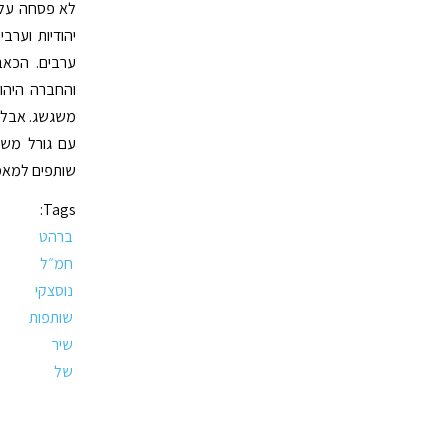
לא פסחה על א
יהודיות וערב
ערבים. הכאב
והחברה היהו
משגשג. אבל ב
עם גורל משו
שותפים למאמץ
Tags:
ברהט
חמ״ל
נוסצקי
שותפות
שיר
של