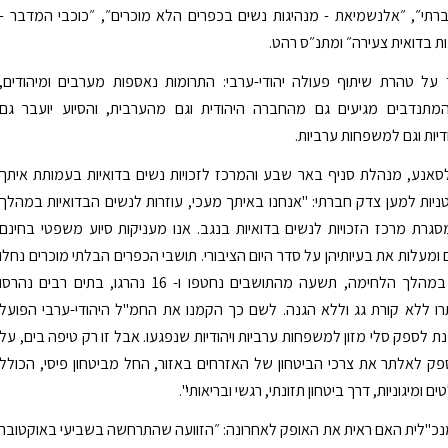
תי״, ״אלנשמיאת - מנהיגות נשים בכפרים הלא מוכרים״, ״כוכבי המדבר -
ות בדואית צעירה״ ומתנ״ס רהט.
על טהרת שיתוף פעולה יהודי-ערבי: התרומות נאספות מערבים ומיהודים,
מתנדבים מגיעים גם מהחברה היהודית וגם מהערבית, והסיוע יועבר גם
יות וגם למשפחות ערביות.
סאנע, מנהלת סניף באר שבע והמרכז לזכויות נשים בדואיות בעמותת איתך
יות למען צדק חברתי: "אנחנו באיתך מעכי, עוזרות לנשים הבדואיות במהלך
רת מרכז הזכויות לנשים בדואיות בנגב. אנו מעניקות סיוע משפטי בחינם
 ומעלות את בעיותיהן על סדר היום הציבורי. תושבי הכפרים הבלתי מוכרים נחלו
פגיעה קשה במהלך הלחימה, תשעה מהתושבים נחטפו ו- 16 נהרגו, בתים רבים נהרסו
רו ללא קורת גג וללא הגנה. לשם כך הקמנו את החמ"ל היהודי-ערבי הפועל
ת לספק סלי מזון למשפחות ערביות ויהודיות שנפגעו. אבל זו רק טיפה בים, על
 לאלתר את צרכי הביטחון של האזרחים באזור, החל מביטחון פיסי, הכולל
ם ומיגוניות, דרך ביטחון תזונתי, רגשי ובריאותי".
מנכ"לית האם ראית את האופק לאחרונה: ״הזוועה שהתרחשה בשביעי באוקטובר