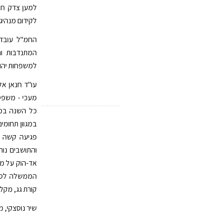
למען צדק חבר
לקידום מנהיג
החמ"ל עובד 
המתנדבות וה
למשפחות יהוד
עו"ד חנאן אל
מעכי - משפטנ
כל השנה במסג
במגוון תחומים
והתושבים נות
אד-הוק על מנ
הממשלה לספק
קורת גג, מקלטי
שיר נוסצקי, 