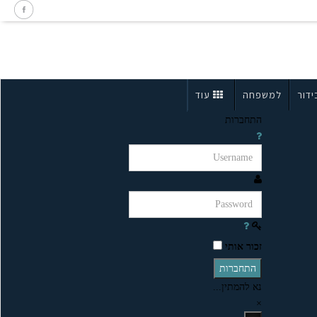
ידור
למשפחה
עוד
התחברות
זכור אותי
התחברות
נא להמתין...
×