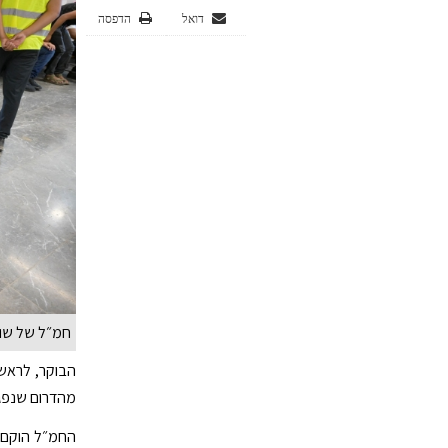
דואל
הדפסה
חמ״ל של שו
הבוקר, לראשו
מהדרום שנפגע
החמ״ל הוקם ע