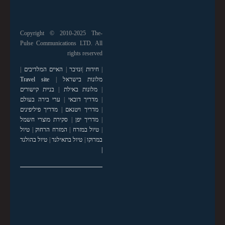
Copyright © 2010-2025 The-
Pulse Communications LTD. All
rights reserved
|
חידות
|
זנזיבר
|
האיים המלדיבים
|
מלונות בישראל
|
Travel site
|
מלונות באילת
|
בניית קישורים
|
מדריך דובאי
|
ערי בירה בעולם
|
מדריך ויטנאם
|
מדריך פיליפינים
|
מדריך יפן
|
סקירת מוצרי חשמל
|
טיול במזרח
|
המזרח הרחוק
|
טיול
במרוקו
|
טיול בתאילנד
|
טיול בהולנד
|