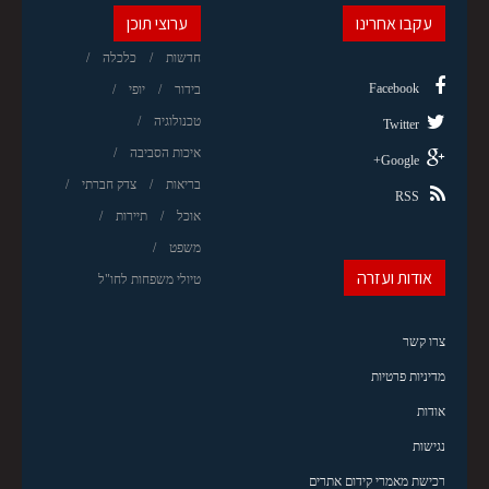
עקבו אחרינו
ערוצי תוכן
חדשות
כלכלה
Facebook
בידור
יופי
טכנולוגיה
Twitter
איכות הסביבה
Google+
בריאות
צדק חברתי
RSS
אוכל
תיירות
משפט
אודות ועזרה
טיולי משפחות לחו"ל
צרו קשר
מדיניות פרטיות
אודות
נגישות
רכישת מאמרי קידום אתרים