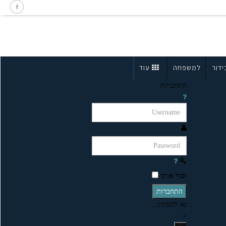
ידור
למשפחה
עוד
התחברות
זכור אותי
התחברות
נא להמתין...
×