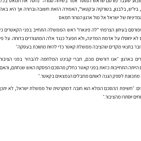
שבוע שעבר פורסם שראש המוסד אמר בשיחה סגורה "נחסל את חמאס בכל
 ביו"ש, בלבנון, בטורקיה ובקטאר", האמירה הזאת חשובה וברורה אך היא באה
דיניות של ישראל אל מול ארגון הטרור חמאס
שפורסם בעיתון הצרפתי "לה פיגארו" ראש הממשלה התחייב בפני הקאטרים כי
לא יחוסלו על אדמת המדינה, ולא תפעל כנגד אלה המתגוררים בדוחה. על פי
מדובר בתנאי מקדים שהציבה ממשלת קאטר כדי להיות מתווכת בעסקה״
ים בארגון: ״אנו דורשים מכם, חברי קבינט המלחמה להבהיר בפני הציבור
 הייתה התחייבות כזאת בפני קאטר כחלק מהסכם הפסקת האש שנחתם, והאם
 מתכוונת לספק הגנה לאותם מחבלים הנמצאים בקאטר.״
ים: ״חשיפת ההסכם המלא הוא חובה דמוקרטית של ממשלת ישראל, לא יתכן
ים יוסתרו מהציבור.״