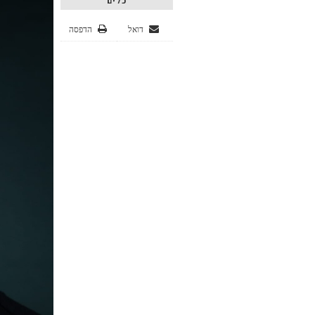
כלים
דואל
הדפסה