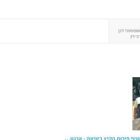
פטיות? לכן
י דין
טיף פירות הקיץ בשיאה - ארגון…