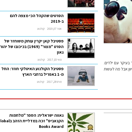
הסרטים שהקהל הכי מצפה להם
ב-2019
אפר 07, 2019
קולנוע
פסטיבל קאן יקרין עותק משוחזר של
הסרט "מצור" (1969) בכיכובו של יהו
גאון
מאי 03, 2017
קולנוע
בעיקר עם ילדים.
פסטיבל הקולנוע האיטלקי חוזר: החל
יוון אבל מה לעשות
מ-1 באפריל ברחבי הארץ
מרס 28, 2017
קולנוע
גאווה ישראלית: הספר "מלחמות
הקנאביס" זכה במדליית הזהב 
Books Award