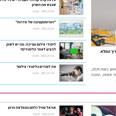
שכבש את השרון
אוק 22, 2024
אמנות
"רטרוספקטיבה של סדרות"
אוג 25, 2022
אמנות
לימודי צילום ועריכה: מה יש לשוק
להציע לאחר הלימודים?
ת אמנות ב-2025? המדריך המלא
פבר 24, 2022
אמנות
מה לומדים בלימודי צילום?
אחסון יצירות אמנות דורש יותר מסתם מקום פנוי במחסן. בשנת 2025,
מאי 12, 2021
אמנות
 יצירות אמנות, ההבנה
אוראל טוויל נלחם במפלצת הרוע
אוג 15, 2019
קולנוע