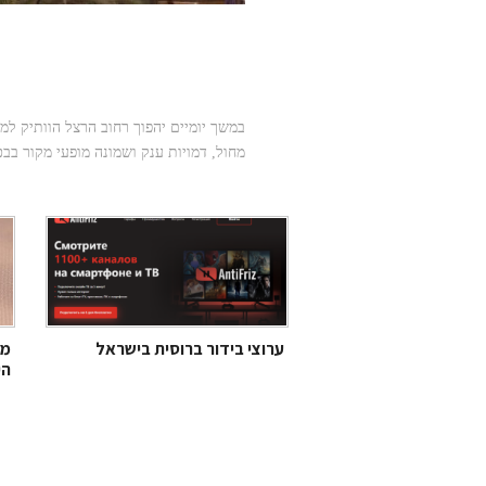
פסטיבל א
הופכות לתיאטרון רחוב ענק
במשך יומיים יהפוך רחוב הרצל הוותיק למ
מחול, דמויות ענק ושמונה מופעי מקור בב
ערוצי בידור ברוסית בישראל
מה
הי