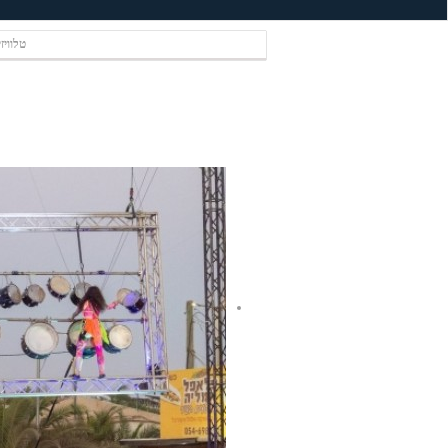
טלוויז