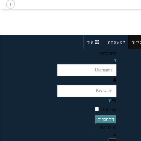
ידור
למשפחה
עוד
התחברות
זכור אותי
התחברות
נא להמתין...
×