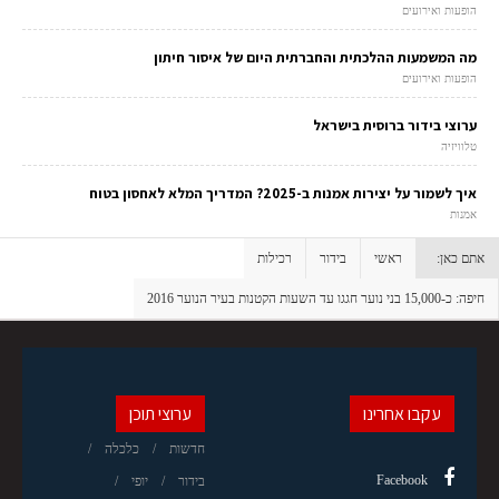
הופעות ואירועים
מה המשמעות ההלכתית והחברתית היום של איסור חיתון
הופעות ואירועים
ערוצי בידור ברוסית בישראל
טלוויזיה
איך לשמור על יצירות אמנות ב-2025? המדריך המלא לאחסון בטוח
אמנות
אתם כאן:
ראשי
בידור
רכילות
חיפה: כ-15,000 בני נוער חגגו עד השעות הקטנות בעיר הנוער 2016
עקבו אחרינו
ערוצי תוכן
חדשות
כלכלה
Facebook
בידור
יופי