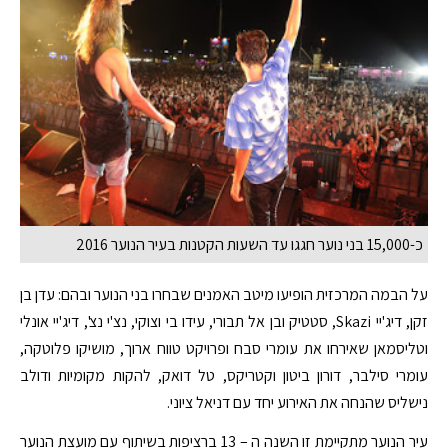
כ-15,000 בני נוער חגגו עד השעות הקטנות בעיר הנוער 2016
על הבמה המרכזית הופיעו מיטב האמנים שבחרו בני הנוער ובהם: עדן בן
זקן, דיג'יי Skazi, סטטיק ובן אל תבורי, עידו בי וצוקי, נצ'י נצ', דיג'יי אונלי
וטליסמאן שאירחו את עומרי סבח ופרויקט טווח ארוך, מושיקו פלוטקה,
עומרי סילבר, דורון ביטון וקטריקס, טל דואק, להקות מקומיות ודולב
נישליס שהנחה את האירוע יחד עם דניאל ציוני.
עיר הנוער מתקיימת זו השנה ה – 13 ברציפות בשיתוף עם מועצת הנוער