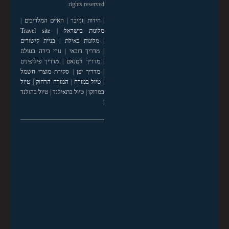
rights reserved
|
חידות
|
זנזיבר
|
האיים המלדיבים
|
מלונות בישראל
|
Travel site
|
מלונות באילת
|
בניית קישורים
|
מדריך דובאי
|
ערי בירה בעולם
|
מדריך ויטנאם
|
מדריך פיליפינים
|
מדריך יפן
|
סקירת מוצרי חשמל
|
טיול במזרח
|
המזרח הרחוק
|
טיול
במרוקו
|
טיול בתאילנד
|
טיול בהולנד
|