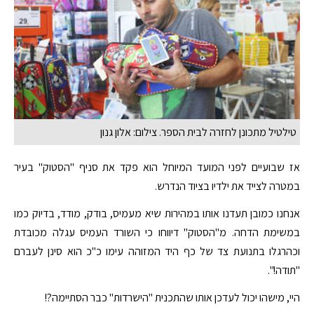
טילטיל מתכונן לחזרה לבית הספר. צילום: אלון גנון
אז שבועיים לפני המועד המיוחל הוא פקד את סניף "הסטוק" בעיר
במטרה לצייד את ילדיו בציוד הנדרש.
אנחנו כמובן תעדנו אותו במהירות שיא מעמיס, בודק, מודד, בדיוק כמו
במשימת הדחה. מ"הסטוק" דיווחו כי השורד העמיס עגלה מכובדת
וכהרגלו בתנועת צד של כף היד המזוהה עימו כ"כ הוא סינן לעברם
"תודה!".
היי, מישהו יכול לעדכן אותו שהתכנית "הישרדות" כבר הסתיימה?!