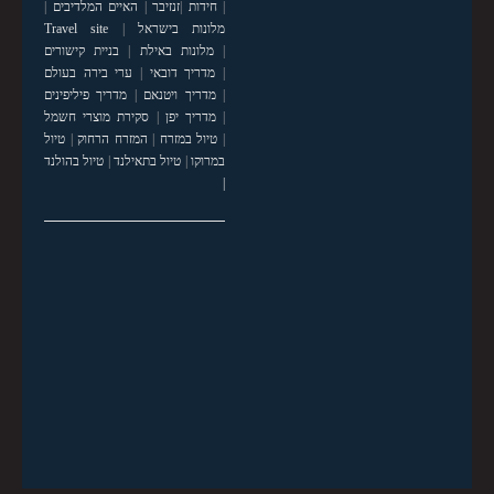
|
חידות
|
זנזיבר
|
האיים המלדיבים
|
מלונות בישראל
|
Travel site
|
מלונות באילת
|
בניית קישורים
|
מדריך דובאי
|
ערי בירה בעולם
|
מדריך ויטנאם
|
מדריך פיליפינים
|
מדריך יפן
|
סקירת מוצרי חשמל
|
טיול במזרח
|
המזרח הרחוק
|
טיול
במרוקו
|
טיול בתאילנד
|
טיול בהולנד
|