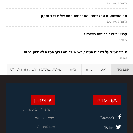
הופעות ואירועים
מה המשמעות ההלכתית והחברתית היום של איסור חיתון
הופעות ואירועים
ערוצי בידור ברוסית בישראל
טלוויזיה
איך לשמור על יצירות אמנות ב-2025? המדריך המלא לאחסון בטוח
אמנות
אתם כאן:
ראשי
בידור
רכילות
טילטיל במשימה חדשה: חזרה לביה''ס
עקבו אחרינו
ערוצי תוכן
חדשות
כלכלה
Facebook
בידור
יופי
טכנולוגיה
Twitter