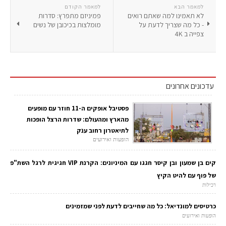
למאמר הבא
למאמר הקודם
לא תאמינו למה שאתם רואים
פמיניזם מתפרץ: סדרות
- כל מה שצריך לדעת על
מומלצות בכיכובן של נשים
צפייה ב 4K
עדכונים אחרונים
פסטיבל אופקים ה-11 חוזר עם מופעים
מהארץ ומהעולם: שדרות הרצל הופכות
לתיאטרון רחוב ענק
הופעות ואירועים
קים בן שמעון ובן קיסר חגגו עם המיניונים: הקרנת VIP חגיגית לרגל השת"פ
של פוף עם להיט הקיץ
רכילות
כרטיסים למונדיאל: כל מה שחייבים לדעת לפני שמזמינים
הופעות ואירועים