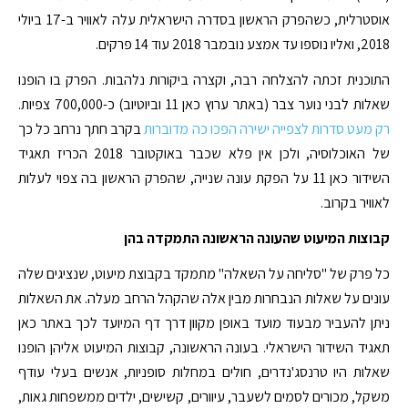
אוסטרלית, כשהפרק הראשון בסדרה הישראלית עלה לאוויר ב-17 ביולי
2018, ואליו נוספו עד אמצע נובמבר 2018 עוד 14 פרקים.
התוכנית זכתה להצלחה רבה, וקצרה ביקורות נלהבות. הפרק בו הופנו
שאלות לבני נוער צבר (באתר ערוץ כאן 11 וביוטיוב) כ-700,000 צפיות.
רק מעט סדרות לצפייה ישירה הפכו כה מדוברות
בקרב חתך נרחב כל כך
של האוכלוסיה, ולכן אין פלא שכבר באוקטובר 2018 הכריז תאגיד
השידור כאן 11 על הפקת עונה שנייה, שהפרק הראשון בה צפוי לעלות
לאוויר בקרוב.
קבוצות המיעוט שהעונה הראשונה התמקדה בהן
כל פרק של "סליחה על השאלה" מתמקד בקבוצת מיעוט, שנציגים שלה
עונים על שאלות הנבחרות מבין אלה שהקהל הרחב מעלה. את השאלות
ניתן להעביר מבעוד מועד באופן מקוון דרך דף המיועד לכך באתר כאן
תאגיד השידור הישראלי. בעונה הראשונה, קבוצות המיעוט אליהן הופנו
שאלות היו טרנסג'נדרים, חולים במחלות סופניות, אנשים בעלי עודף
משקל, מכורים לסמים לשעבר, עיוורים, קשישים, ילדים ממשפחות גאות,