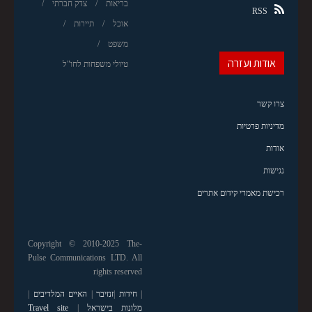
בריאות
צדק חברתי
RSS
אוכל
תיירות
משפט
אודות ועזרה
טיולי משפחות לחו"ל
צרו קשר
מדיניות פרטיות
אודות
נגישות
רכישת מאמרי קידום אתרים
Copyright © 2010-2025 The-
Pulse Communications LTD. All
rights reserved
|
חידות
|
זנזיבר
|
האיים המלדיבים
|
מלונות בישראל
|
Travel site