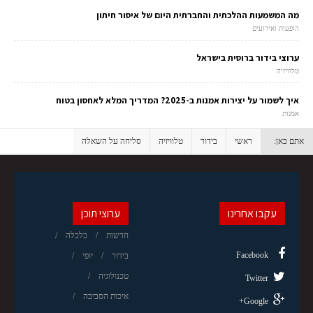
מה המשמעות ההלכתית והחברתית היום של איסור חיתון
הופעות ואירועים
ערוצי בידור ברוסית בישראל
טלוויזיה
איך לשמור על יצירות אמנות ב-2025? המדריך המלא לאחסון בטוח
אמנות
אתם כאן:
ראשי
בידור
טלוויזיה
סליחה על השאלה
עקבו אחרינו
ערוצי תוכן
חדשות
כלכלה
Facebook
בידור
יופי
טכנולוגיה
Twitter
איכות הסביבה
Google+