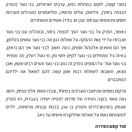
נמוכי קומה, לוקים במחלות נפש, ערבים ישראלים, בני נוער (הפרק
הנצפה ביותר), פליטים, עולים מרוסיה, פוליאמורים (מנהלים מערכות
יחסים אינטימיות עם יותר מבן זוג בודד) ואסירים משוחררים.
כאמור, הפרק על בני נוער הפך לנצפה ביותר, ובמהלכו ענו בני נוער
שנבחרו על ידי צוות ההפקה על שאלות כגון מה בני נוער עושים בטלפון,
איך הם משיגים אלכוהול וסמים, כמה חשוב לבני נוער איך הם נראים,
באיזה גיל מתחילים בני נוער לקיים יחסי מין, מי נוטל רטלין, מה מפחיד
בני נוער ועוד. על הצופים בפרק זה נמנו בני נוער והורים רבים שקיוו, ואכן
מצאו, תשובות לשאלות רבות אותן קשה להם לשאול את ילדיהם
המתבגרים.
פרקים נוספים שנחשבו מעניינים במיוחד, וצברו מאות אלפי צפיות, הישג
נאה מאוד בקנה המידה של סדרות לצפייה ישירה בעברית, היו הפרק
שעסק בטרנסג'נדרים והפרק בו ענו, בכנות ובגרות מרשימה, ילדים
למשפחות גאות על שאלות שחלקן היו אישיות עד כאב.
סוד קסם הסדרה