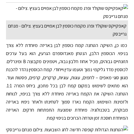
קאפקייקס שוקולד ופרג מקמח כוסמין לבן אפויים בעציץ. צילום - מנחם
גרייבסק
כמו כן, השיקה הטחנה קמח כוסמין לבן באריזה מיוחדת ללא צורך
בניפוי. הכוסמין הלבן, הנטחן מאנדוספרם הגרעין, הוא בעל ערכים
תזונתיים גבוהים, מכיל אחוז חלבון גבוה, ויטמינים מקבוצה B ומינרלים.
לכוסמין מדד גליקמי נמוך וטעמו עדין וייחודי. קמח הכוסמין נהדר להכנת
מגוון סוגי מאפים – לחמים, עוגות, עוגיות, קרקרים, קרפים, פסטות ועוד.
הוא מתאים לשימוש במקום קמח לבן בכל מתכון, ביחס המרה 1:1.
הטחנה השיקה את הקמח באריזה מיוחדת ללא צורך בניפוי, לנוחות
ולזמינות השימוש. הקמח נארז סמוך לטחינתו ולאחר ניפויו באריזה
מבוקרת, בטכנולוגיה מיוחדת שמונעת התפתחות חרקים. האריזה
המיוחדת חוסכת זמן וטרחה הכרוכים בניפוי קמח.