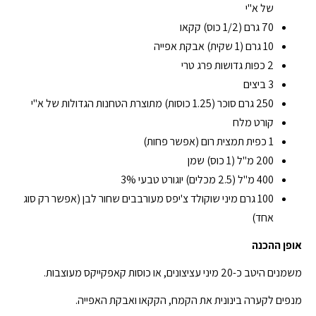
של א"י
70 גרם (1/2 כוס) קקאו
10 גרם (1 שקית) אבקת אפייה
2 כפות גדושות פרג טרי
3 ביצים
250 גרם סוכר (1.25 כוסות) מתוצרת הטחנות הגדולות של א"י
קורט מלח
1 כפית תמצית רום (אפשר פחות)
200 מ"ל (1 כוס) שמן
400 מ"ל (2.5 מכלים) יוגורט טבעי 3%
100 גרם מיני שוקולד צ'יפס מעורבבים שחור לבן (אפשר רק סוג
אחד)
אופן ההכנה
משמנים היטב כ-20 מיני עציצונים, או כוסות קאפקייקס מעוצבות.
מנפים לקערה בינונית את הקמח, הקקאו ואבקת האפייה.