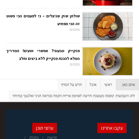
שולחן שוק שניצלים – כי לפעמים הכי פשוט
זה הכי מפתיע
מתכונים
פנקייק טבעוני? אפשרי וטעים! המדריך
המלא להכנת פנקייק ללא ביצים וחלב
מתכונים
אתם כאן:
ראשי
אוכל
חדש על המדף
לחג השבועות: קופסה מעוצבת חדשה לאחסון אריזת הקמח במראה חגיגי ואלגנטי במיוחד
עקבו אחרינו
ערוצי תוכן
חדשות
כלכלה