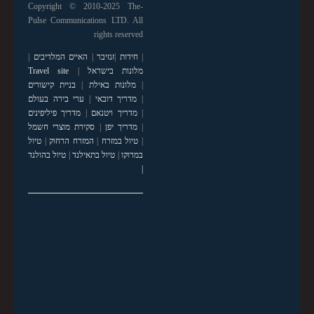
Copyright © 2010-2025 The-
Pulse Communications LTD. All
rights reserved
|
חידות
|
זנזיבר
|
האיים המלדיבים
|
מלונות בישראל
|
Travel site
|
מלונות באילת
|
בניית קישורים
|
מדריך דובאי
|
ערי בירה בעולם
|
מדריך ויטנאם
|
מדריך פיליפינים
|
מדריך יפן
|
סקירת מוצרי חשמל
|
טיול במזרח
|
המזרח הרחוק
|
טיול
במרוקו
|
טיול בתאילנד
|
טיול בהולנד
|