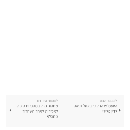
למאמר הבא
למאמר הקודם
היועמ"ש החליט: באסל גטאס
מחסור גדול במסגרות טיפול
לדין פלילי
לאסירות לאחר השחרור
מהכלא