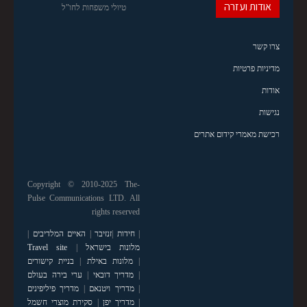
אודות ועזרה
טיולי משפחות לחו"ל
צרו קשר
מדיניות פרטיות
אודות
נגישות
רכישת מאמרי קידום אתרים
Copyright © 2010-2025 The-
Pulse Communications LTD. All
rights reserved
|
חידות
|
זנזיבר
|
האיים המלדיבים
|
מלונות בישראל
|
Travel site
|
מלונות באילת
|
בניית קישורים
|
מדריך דובאי
|
ערי בירה בעולם
|
מדריך ויטנאם
|
מדריך פיליפינים
|
מדריך יפן
|
סקירת מוצרי חשמל