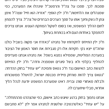
סמכות לכך. סמכו על צה"ל והרמטכ"ל שינהלו את המערכה, כפי
שמנהלים את הלחימות." ח"כ ילין הוסיף: "אזריה הוא חייל שצה"ל אימן
ונתן לו נשק וחינך אותו על סמך הערכים הברורים של צה"ל. צריך להמתין
לתום ההליך המשפטי, ואז בסופו לשקול המתקת העונש. אנחנו צריכים
להתמקד באחדות העם ולא בכותרות בעיתון".
ח"כ ילין התייחס לחקירותיו של נתניהו "כאזרח אני מקווה בשביל כולנו
שרוה"מ ייצא נקי. חקירות אלו רק מגבירות את חוסר האמון של הציבור
במערכת הפוליטית, שממילא נמצא בשפל. את נתניהו אנחנו מעדיפים
להחליף בקלפי ולא בשל סיגרים ושמפניה ורודה." ח"כ ילין התייחס
להגשת כתב האישום נגד ח"כ גטאס ותמיכת "יש עתיד" בחוק ההדחה:
"גטאס צריך להיות מורחק מיידית מכנסת ישראל, להישלל ממשכורתו
ולבלות מאחורי סורג ובריח. ראינו שמערכת המשפט יודעת לנהל הליך
אחראי, מבלי שיתערבו לה.
אנחנו נתמוך בחוק ברגע שיוגש כתב אישום, כפי שהצהרנו מההתחלה."
על "יש עתיד" כאלטרנטיבה שלטונית לנתניהו אמר ילין: "לא מתבשם