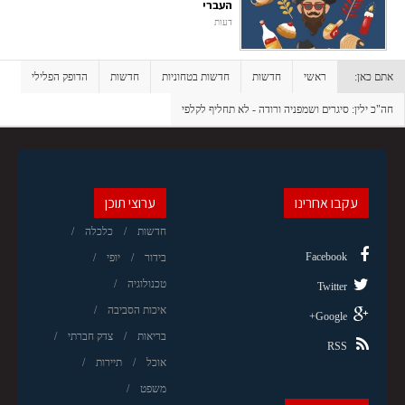
העברי
דעות
אתם כאן:
ראשי
חדשות
חדשות בטחוניות
חדשות
הדופק הפלילי
חה"כ ילין: סיגרים ושמפניה ורודה - לא תחליף לקלפי
עקבו אחרינו
ערוצי תוכן
חדשות
כלכלה
Facebook
בידור
יופי
טכנולוגיה
Twitter
איכות הסביבה
Google+
בריאות
צדק חברתי
RSS
אוכל
תיירות
משפט