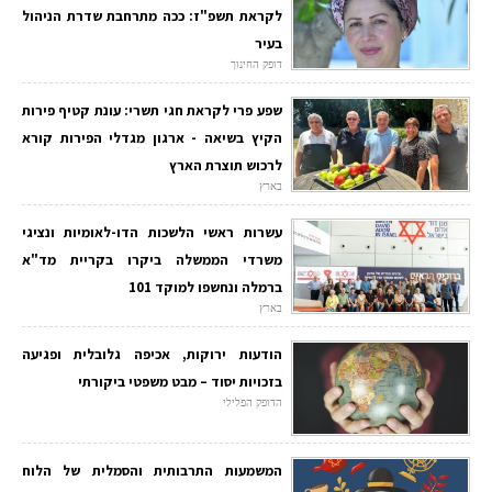
לקראת תשפ"ז: ככה מתרחבת שדרת הניהול
בעיר
דופק החינוך
שפע פרי לקראת חגי תשרי: עונת קטיף פירות
הקיץ בשיאה - ארגון מגדלי הפירות קורא
לרכוש תוצרת הארץ
בארץ
עשרות ראשי הלשכות הדו-לאומיות ונציגי
משרדי הממשלה ביקרו בקריית מד"א
ברמלה ונחשפו למוקד 101
בארץ
הודעות ירוקות, אכיפה גלובלית ופגיעה
בזכויות יסוד – מבט משפטי ביקורתי
הדופק הפלילי
המשמעות התרבותית והסמלית של הלוח