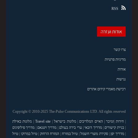
RSS
אודות ועזרה
צרו קשר
מדיניות פרטיות
אודות
נגישות
רכישת מאמרי קידום אתרים
Copyright © 2010-2025 The-Pulse Communications LTD. All rights reserved
|
חידות
|
זנזיבר
|
האיים המלדיבים
|
מלונות בישראל
|
Travel site
|
מלונות באילת
|
בניית קישורים
|
מדריך דובאי
|
ערי בירה בעולם
|
מדריך ויטנאם
|
מדריך פיליפינים
|
מדריך יפן
|
סקירת מוצרי חשמל
|
טיול במזרח
|
המזרח הרחוק
|
טיול במרוקו
|
טיול