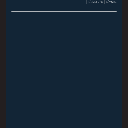
בתאילנד
|
טיול בהולנד |