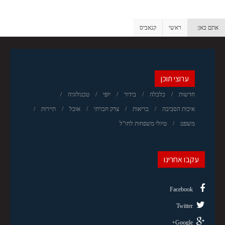
אתם כאן:
ראשי
קנאביס
ערוצי תוכן
חדשות
כלכלה
בידור
יופי
טכנולוגיה
איכות הסביבה
בריאות
צדק חברתי
אוכל
תיירות
משפט
טיולי משפחות לחו"ל
עקבו אחרינו
Facebook
Twitter
Google+