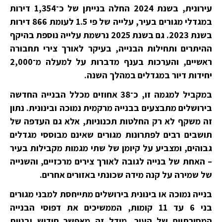
עירונית, בשנת 2024 החלה בנייתן של כ־1,354 דירות
במגדלי מגורים בעיר, עלייה של פי 1.5 לעומת 866 דירות
בשנת 2023. גם בשנת 2025 נרשמת עלייה נוספת בהיקף
ההיתרים ותחילות הבנייה, בעיקר לאורך צירי תחבורה
ראשיים, והערכות בענף מדברות על למעלה מ־2,000
יחידות דיור במגדלים במהלך השנה.
במקביל למגמה זו, כ־38 אחוזים מכלל הבנייה החדשה
בירושלים מתבצעים בבנייה מרקמית נמוכה ובינונית. נתון
זה משקף לא רק החלטות תכנוניות, אלא גם העדפה של
תושבים רבים לפתרונות מגורים שאינם מבוססי מגדלים
גבוהים, ומצביע על קיומן של שתי מגמות מקבילות בעיר
– האחת של בנייה לגובה לאורך צירים מרכזיים, והשנייה
של שמירה על קנה מידה שכונתי באזורים אחרים.
בנייה נמוכה או בינונית בירושלים מתייחסת למבני מגורים
בני 6 עד 11 קומות, הממשיכים את דפוסי הבנייה
המסורתיים של העיר. מודל זה מאפשר חידוש ובניית