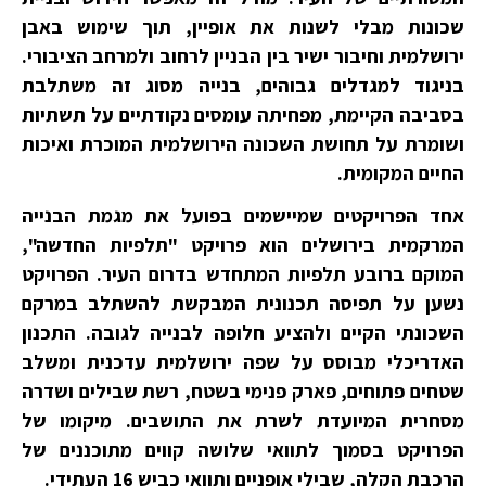
שכונות מבלי לשנות את אופיין, תוך שימוש באבן
ירושלמית וחיבור ישיר בין הבניין לרחוב ולמרחב הציבורי.
בניגוד למגדלים גבוהים, בנייה מסוג זה משתלבת
בסביבה הקיימת, מפחיתה עומסים נקודתיים על תשתיות
ושומרת על תחושת השכונה הירושלמית המוכרת ואיכות
החיים המקומית.
אחד הפרויקטים שמיישמים בפועל את מגמת הבנייה
המרקמית בירושלים הוא פרויקט "תלפיות החדשה",
המוקם ברובע תלפיות המתחדש בדרום העיר. הפרויקט
נשען על תפיסה תכנונית המבקשת להשתלב במרקם
השכונתי הקיים ולהציע חלופה לבנייה לגובה. התכנון
האדריכלי מבוסס על שפה ירושלמית עדכנית ומשלב
שטחים פתוחים, פארק פנימי בשטח, רשת שבילים ושדרה
מסחרית המיועדת לשרת את התושבים. מיקומו של
הפרויקט בסמוך לתוואי שלושה קווים מתוכננים של
הרכבת הקלה, שבילי אופניים ותוואי כביש 16 העתידי.