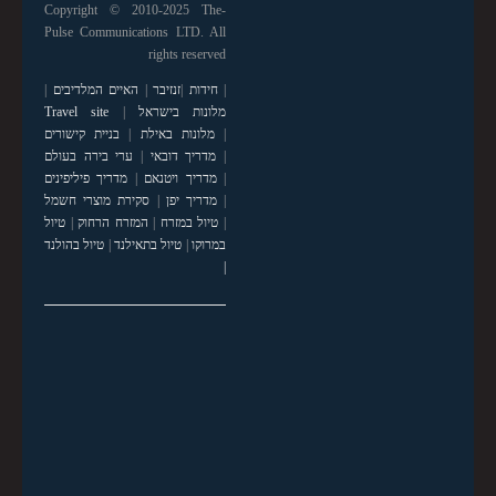
Copyright © 2010-2025 The-
Pulse Communications LTD. All
rights reserved
|
חידות
|
זנזיבר
|
האיים המלדיבים
|
מלונות בישראל
|
Travel site
|
מלונות באילת
|
בניית קישורים
|
מדריך דובאי
|
ערי בירה בעולם
|
מדריך ויטנאם
|
מדריך פיליפינים
|
מדריך יפן
|
סקירת מוצרי חשמל
|
טיול במזרח
|
המזרח הרחוק
|
טיול
במרוקו
|
טיול בתאילנד
|
טיול בהולנד
|