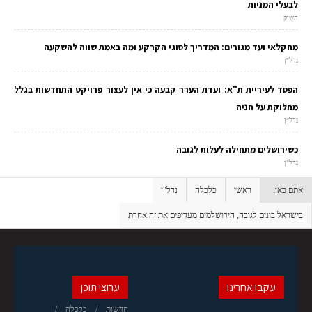
לבעלי המניות
השוק
מחקלאי ועד מגורים: המדריך לסוגי הקרקע ומה באמת שווה להשקעה
נדל"ן
הפסד לעיריית ת"א: ועדת הערר קבעה כי אין לעצור פרויקט התחדשות בגלל
מחלוקת על חניה
נדל"ן
כשירושלים מתחילה לעלות לגובה
נדל"ן
אתם כאן:
ראשי
כלכלה
נדל"ן
בישראל בונים לגובה, הירושלמים מעדיפים את זה אחרת
עקבו אחרינו
ערוצי תוכן
חדשות
כלכלה