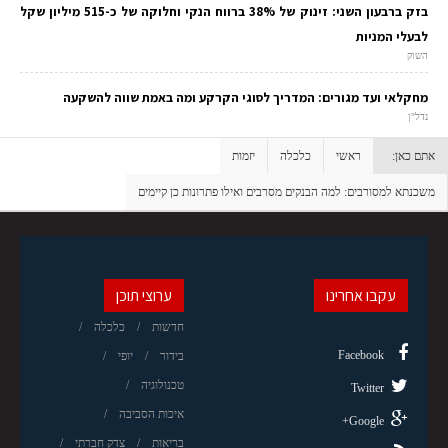
בזק ברבעון השני: זינוק של 38% ברווח הנקי וחלוקה של כ-515 מיליון שקל
לבעלי המניות
השוק
מחקלאי ועד מגורים: המדריך לסוגי הקרקע ומה באמת שווה להשקעה
נדל"ן
אתם כאן:
ראשי
כלכלה
יזמות
משכנתא למסורבים: למה הבנקים מסרבים ואילו פתרונות כן קיימים
עקבו אחרינו
ערוצי תוכן
חדשות
כלכלה
Facebook
בידור
יופי
טכנולוגיה
Twitter
איכות הסביבה
Google+
בריאות
צדק חברתי