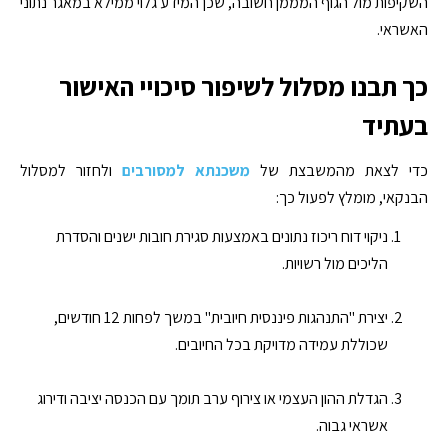
השקיפות מול הגוף המממן חשובה, שכן המידע גלוי ממילא במאגר נתוני
האשראי.
כך תבנו מסלול לשיפור סיכויי האישור
בעתיד
כדי לצאת מהמשבצת של
משכנתא למסורבים
ולחזור למסלול
הבנקאי, מומלץ לפעול כך:
ניקוי דוח ריכוז נתונים באמצעות סגירת חובות ישנים והסדרת
הליכים מול רשויות.
יצירת "התנהגות פיננסית חיובית" במשך לפחות 12 חודשים,
שכוללת עמידה מדויקת בכל החיובים.
הגדלת ההון העצמי או צירוף ערב תומך עם הכנסה יציבה ודירוג
אשראי גבוה.