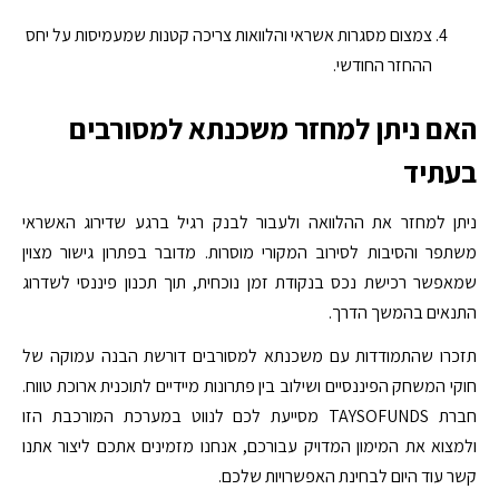
צמצום מסגרות אשראי והלוואות צריכה קטנות שמעמיסות על יחס
ההחזר החודשי.
האם ניתן למחזר משכנתא למסורבים
בעתיד
ניתן למחזר את ההלוואה ולעבור לבנק רגיל ברגע שדירוג האשראי
משתפר והסיבות לסירוב המקורי מוסרות. מדובר בפתרון גישור מצוין
שמאפשר רכישת נכס בנקודת זמן נוכחית, תוך תכנון פיננסי לשדרוג
התנאים בהמשך הדרך.
תזכרו שהתמודדות עם משכנתא למסורבים דורשת הבנה עמוקה של
חוקי המשחק הפיננסיים ושילוב בין פתרונות מיידיים לתוכנית ארוכת טווח.
חברת TAYSOFUNDS מסייעת לכם לנווט במערכת המורכבת הזו
ולמצוא את המימון המדויק עבורכם, אנחנו מזמינים אתכם ליצור אתנו
קשר עוד היום לבחינת האפשרויות שלכם.