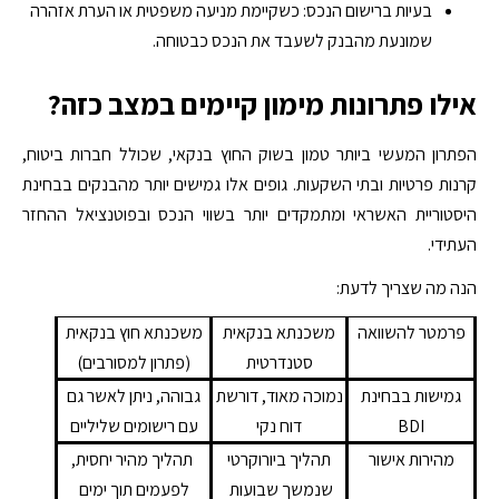
בעיות ברישום הנכס: כשקיימת מניעה משפטית או הערת אזהרה
שמונעת מהבנק לשעבד את הנכס כבטוחה.
אילו פתרונות מימון קיימים במצב כזה?
הפתרון המעשי ביותר טמון בשוק החוץ בנקאי, שכולל חברות ביטוח,
קרנות פרטיות ובתי השקעות. גופים אלו גמישים יותר מהבנקים בבחינת
היסטוריית האשראי ומתמקדים יותר בשווי הנכס ובפוטנציאל ההחזר
העתידי.
הנה מה שצריך לדעת:
פרמטר להשוואה
משכנתא בנקאית
משכנתא חוץ בנקאית
סטנדרטית
(פתרון למסורבים)
גמישות בבחינת
נמוכה מאוד, דורשת
גבוהה, ניתן לאשר גם
BDI
דוח נקי
עם רישומים שליליים
מהירות אישור
תהליך ביורוקרטי
תהליך מהיר יחסית,
שנמשך שבועות
לפעמים תוך ימים