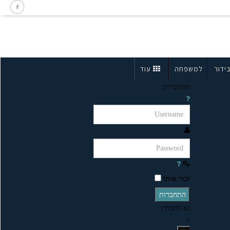
ידור
למשפחה
עוד
התחברות
זכור אותי
התחברות
נא להמתין...
×