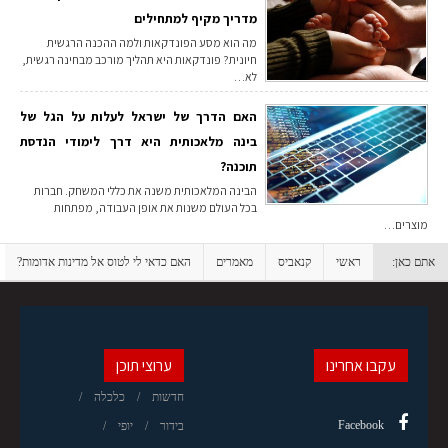
מדריך מקיף למתחילים
מה הוא מסע הפונדקאות ולמה ההכנה הרגשית
חיונית? פונדקאות היא תהליך מורכב מבחינה רגשית,
לא…
האם הדרך של ישראל לעלות על הגל של
בינה מלאכותית היא דרך לימודי הנדסת
תוכנה?
הבינה המלאכותית משנה את כללי המשחק. חברות
בכל העולם משנות את אופן העבודה, מפתחות
מוצרים…
אתם כאן:
ראשי
קנאביס
מאמרים
האם כדאי לי לטוס אל מדינות אדומות?
עקבו אחרינו
ערוצי תוכן
חדשות
כלכלה
Facebook
בידור
יופי