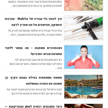
עולם הטיפוח והוולנס עובר שינוי משמעותי. במקום
לחפש רק מותגים, צרכנים רבים מחפשים כיום…
איך לבחור כלי עבודה של Makita - מברגות
אימפקט, פטישונים וכל מה שצריך לדעת
בחירת כלי עבודה היא החלטה שמשפיעה לא רק על
נוחות העבודה, אלא גם על איכות התוצאה, רמת…
כשהחניכיים משתנות – מה אפשר ללמוד
מחשיפת שורשי השיניים?
רוב האנשים בוחנים את מצב הפה בעיקר לפי
השיניים: האם הופיעה עששת, האם יש כאב והאם
צבע…
חופשה משפחתית באילת בעונת הקיץ: כך
תתכננו את החוויה המושלמת
הקיץ הישראלי מביא עמו את הרצון הטבעי לעצור את
שגרת היום-יום, לארוז מזוודות ולצאת אל הדרום…
כיצד מתכוננים רגשית למסע הפונדקאות —