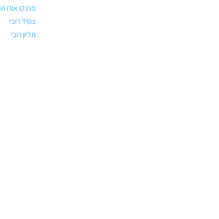
פרנקו אורו ת
צמיד רובי
תליון רובי