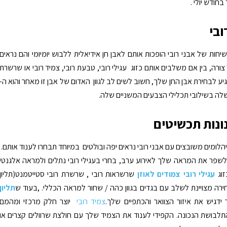
בחודש יולי .
ובי
יחות של אבני רובי הופכות אותם לאבן חן אידיאלית ללבוש יומיומי והם נראים
ורה, בין אם משלבים אותם כזוג עגילי רובי, טבעת רובי, צמיד רובי או שרשרת
יע לבחירת אבן החן שלך, חשוב לשים לב לגוון האדום של אבן זו מאחר והוא ה-
 שלה בשילובי תכלילי הצבעים המשניים שלה.
נונות תכשיטים
הלומים משובצים עם אבני רובי נראים יפה ובולטים במיוחד תבחרו לענוד אותם.
שפר את המראה שלך לאירוע ערב, בחרי בעגילי רובי נתלים ולמראה אלגנטי
זוג
עגילי רובי צמודים לאוזן
שרשראות רובי , שרשרת רובי סטייטמנט(תליון
ירה מצויינת לשלב עם בגדים בגוון כהה / שחור למראה הכללי. ,בעוד ש
תליון
ר ידגיש את איזור הצוואר והכתפיים שלך.
צמיד רובי
יוצר חלק מרכזי ומהמם
לבושת הנכונה. הקפידי לענוד את הצמיד שלך עם חולצת שרוולים קצרים או