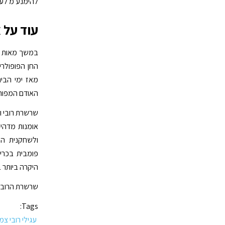
להימנע מ לענוד
עוד על א
במשך מאות שנ
החן הפופולריו
מאז ימי הבינ
האודם המפורס
שרשרת רובי וי
אומנות מדהימ
היקרה ביותר 
שרשרת הרובי 
Tags:
עגילי רובי צמ