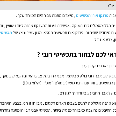
 יח"צ
מבית
פרנקו אורו תכשיטים
, מייצרים מתנות עבור היום המיוחד שלך .
יים הללו מסמלים כוח ותשוקה . אפשרות נועזת להענקת מתנה ל יום נישואין , יום
עים מיוחדים שונים וב- פרנקו אורו תכשיטים תמצאו מגוון עשיר ונוצץ של
תכשיטי
, צבע או גודל.
אי לכם לבחור בתכשיטי רובי ?
בות כאבנים יקרות ערך .
 בשילוב אבני רובי בולט מבין שאר אבני החן בשל צבעו האדום העמוק .בנוסף ,
ים ביותר עם דרגת קושי 9 בסולם -״מוס”. (יהלומים 10)
ל אבני הרובי נע בין ורוד רך לגוון דם .
וא מתנה מושלמת לחגים בצבעו האדום הקסום , אבן חן זו היא בצבע האהבה
 ההיבטים נחשבת כאבן הרומנטית ביותר . תכשיטי אבני רובי הן מתנה נהדרת