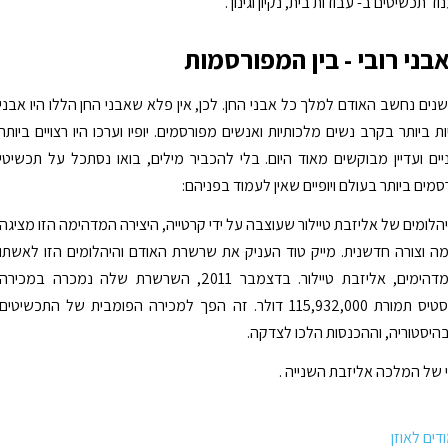
 תכשיטים ב- עבודות בית, נקיון וגינון .
בני רובי - בין המפורסמות
ים נחשב האודם למלך כל אבני החן. לכן, אין פלא שאבני החן הללו היו אבני
ת ביותר בקרב נשים מלכותיות ואנשים מפורסמים. יופיו וערכו היו רצויים ביותר
יים ועדיין מבוקשים מאוד היום. בלי להכביר מילים, בואו נסתכל על תכשיטי
מים ביותר בעולם ויופיים שאין לעמוד בפניהם:
הלומים של אליזבת טיילור שעוצבה על ידי קרטייה, היצירה המדהימה הזו מציגה
ה וצורה חדשנית. מייק טוד העניק את שרשרת האודם והיהלומים הזו לאשתו
ולשחקנית המדהימים, אליזבת טיילור. בדצמבר 2011, השרשרת שלה נמכרה במכירה
פומבית בכריסטיס תמורת 115,932,000 דולר. זה הפך למכירה הפומבית של התכשיטים
בהיסטוריה, וההכנסות הלכו לצדקה.
של המלכה אליזבת השנייה .
ודים לאוזן