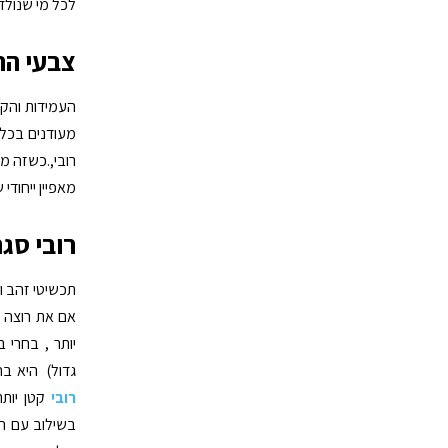
לכל מי שנולד 
צבעי הר
העמידות והקש
מעודנים בכל צ
רובי,.כשזה מג
מאפיין ייחודי
רובי סג
תכשיטי זהב וי
אם את רוצה ל
יותר , בחרי ב
גדול) היא בח
רובי
קטן יות
בשילוב עם הת