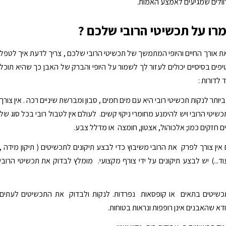
ולים שמגיעים לאמצע האמות.
רו על תכשיטי הרובי שלכם ?
ת אורך החיים והיופי המתמשך של תכשיטי הרובי שלכם , צריך לדעת איך לטפל
ים בסיסיים יכולים לעזור לך לשמור על היופי והברק של האבן כך שהיא תוכל
לדורות :
ותר לנקות תכשיטי רובי היא עם מים חמים , סבון ומברשת שיניים רכה . אין צורך
יטי הרובי ויש להימנע מחומרי ניקוי קשים. לעולם אין לטבול רובי בכל סוג של
ם חזקים כמו; אלכוהול, אצטון, חומצה או מדלל צבע.
אין צורך לפרק את הרובי משיבוץ כדי לבצע תיקונים לתכשיטים ( תיקון מידה ,
וד...) יש לבצע תיקונים על ידי צורף מקצועי. מומלץ לבדוק את תכשיטי הרובי
תכשיטים בתאים או קופסאות נפרדות. לנקות ולבדוק את התכשיטים לעתים
ודא שהאבנים אינן רופפות ונראות בטוחות.