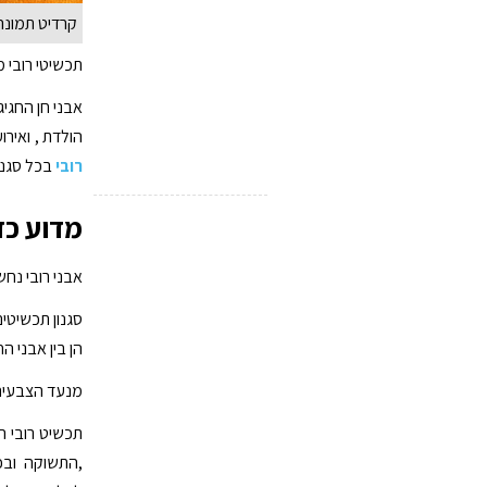
קרדיט תמונה
תכשיטי רובי 
אבני חן החגיג
הולדת , ואירו
רובי
בכל סגנון
מדוע כד
אבני רובי נחש
סגנון תכשיטים
הן בין אבני החן הנחשק
מנעד הצבעים ש
תכשיט רובי ה
,התשוקה ובכל