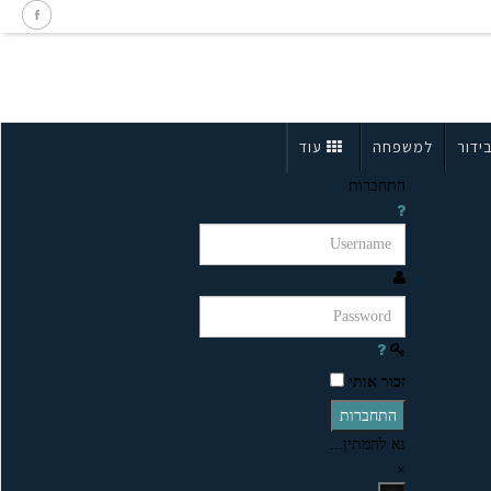
ידור
למשפחה
עוד
התחברות
זכור אותי
התחברות
נא להמתין...
×