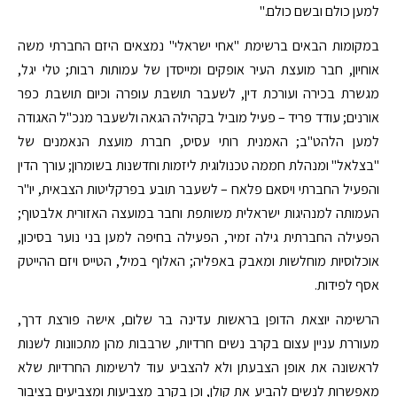
למען כולם ובשם כולם."
במקומות הבאים ברשימת "אחי ישראלי" נמצאים היזם החברתי משה
אוחיון, חבר מועצת העיר אופקים ומייסדן של עמותות רבות; טלי יגל,
מגשרת בכירה ועורכת דין, לשעבר תושבת עופרה וכיום תושבת כפר
אורנים; עודד פריד – פעיל מוביל בקהילה הגאה ולשעבר מנכ"ל האגודה
למען הלהט"ב; האמנית רותי עסיס, חברת מועצת הנאמנים של
"בצלאל" ומנהלת חממה טכנולוגית ליזמות וחדשנות בשומרון; עורך הדין
והפעיל החברתי ויסאם פלאח – לשעבר תובע בפרקליטות הצבאית, יו"ר
העמותה למנהיגות ישראלית משותפת וחבר במועצה האזורית אלבטוף;
הפעילה החברתית גילה זמיר, הפעילה בחיפה למען בני נוער בסיכון,
אוכלוסיות מוחלשות ומאבק באפליה; האלוף במיל', הטייס ויזם ההייטק
אסף לפידות.
הרשימה יוצאת הדופן בראשות עדינה בר שלום, אישה פורצת דרך,
מעוררת עניין עצום בקרב נשים חרדיות, שרבבות מהן מתכוונות לשנות
לראשונה את אופן הצבעתן ולא להצביע עוד לרשימות החרדיות שלא
מאפשרות לנשים להביע את קולן, וכן בקרב מצביעות ומצביעים בציבור