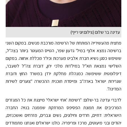
עדינה בר שלום (צילום:יוני רייף)
מחצית מהעשירייה הפותחת של הרשימה מורכבת מנשים. במקום השני
ברשימה נמצא אלוף במיל' גדעון שפר, הטייס המעוטר ביותר בצה"ל,
ששימש כסגן נשיא חברת אלביט מערכות וכיו"ר מכללת אחווה. במקום
השלישי נמצאת תא"ל במיל'רות מלכי ירון, דוברת צה"ל לשעבר,
דיפלומטית ששימשה כמנהלת מחלקת ירדן במשרד החוץ ודוברת
שגרירות ישראל בארה"ב ומייסדת תוכנית ההכשרה "צוערים לשירות
המדינה".
לדברי עדינה בר-שלום: "רשימת 'אחי ישראלי' מייצגת את כל המגזרים
המרכיבים את תמונת הפסיפס המרתקת שממנה בנויה החברה
הישראלית: דתיים, חרדים וחילונים, נשים וגברים, מזרחים ואשכנזים,
יהודים ובני מיעוטים, מרכז ופריפריה. כולנו ישראלים ואנחנו מתמודדים