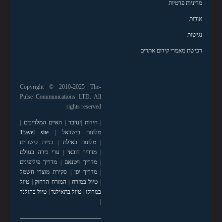
מדיניות פרטיות
אודות
נגישות
רכישת מאמרי קידום אתרים
Copyright © 2010-2025 The-
Pulse Communications LTD. All
rights reserved
|
חידות
|
זנזיבר
|
האיים המלדיבים
|
מלונות בישראל
|
Travel site
|
מלונות באילת
|
בניית קישורים
|
מדריך דובאי
|
ערי בירה בעולם
|
מדריך ויטנאם
|
מדריך פיליפינים
|
מדריך יפן
|
סקירת מוצרי חשמל
|
טיול במזרח
|
המזרח הרחוק
|
טיול
במרוקו
|
טיול בתאילנד
|
טיול בהולנד
|