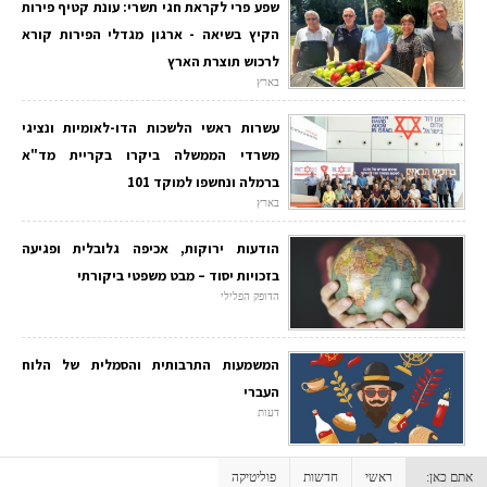
שפע פרי לקראת חגי תשרי: עונת קטיף פירות
הקיץ בשיאה - ארגון מגדלי הפירות קורא
לרכוש תוצרת הארץ
בארץ
עשרות ראשי הלשכות הדו-לאומיות ונציגי
משרדי הממשלה ביקרו בקריית מד"א
ברמלה ונחשפו למוקד 101
בארץ
הודעות ירוקות, אכיפה גלובלית ופגיעה
בזכויות יסוד – מבט משפטי ביקורתי
הדופק הפלילי
המשמעות התרבותית והסמלית של הלוח
העברי
דעות
אתם כאן:
ראשי
חדשות
פוליטיקה