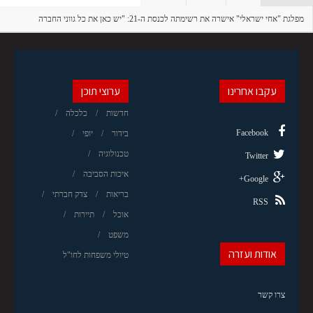
מפלגת "אחי ישראלי" אישרה את רשימתה לכנסת ה-21: "יש כאן את כל גווני החברה
הישראלית"
עקבו אחרינו
ערוצי תוכן
חדשות
כלכלה
Facebook
בידור
יופי
טכנולוגיה
Twitter
איכות הסביבה
Google+
בריאות
צדק חברתי
RSS
אוכל
תיירות
משפט
אודות ועזרה
טיולי משפחות לחו"ל
צרו קשר