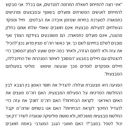
"איני רוצה להתייחס לשאלת התרומה למנדטים, אם בכלל. אני מבקש
להתייחס לאנשים המשרתים ופועלים בשוטף ובמבצעים ומרגישים
כתפאורה למערכת בחירות שמזמן איבדה את הבלמים. חייל ומפקד
הנשלחים לפעילות מבצעית אינם חושבים שאולי שלחו אותם כחלק
מהצגה, אינם פועלים כתפאורה. הם משוכנעים בצידקת הצורך ואף
מוכנים לשלם בחייהם לשם כך. אך כאשר רוה״מ מציין מדוע נכון 'להכיל'
את עזה ולא לחמם הגזרה, ולאחר כמה ימים שועט לצפון 'המסוכן' כדי
להצטלם עם חיילים במבצע 'המסוכן' לאיתור המנהרות של החיזבללה,
חיילים ומפקדים לומדים מכך שנעשה שימוש פוליטי בפעולתם
המבצעית".
הפגיעה היא מצטברת ועלולה להגדיל את חוסר האמון בין הצבא לבין
ההחלטות המדיניות על הפעילות המבצעית. האם רוה״מ מעצים את
האיום האיראני לקראת הבחירות?! האם רוה״מ 'חונק' את עזה כדי
להגדיל החיכוך לקראת הבחירות!? האם אנו בטוחים שרוה״מ יקבל
החלטות מבצעיות מושכלות, ולא מוטות פוליטיקה שנועדה לשדר 'רק אני
יכול לטפל במצב'?! האם תושבי הנגב המערבי באמת חושבים