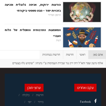
הודעות ירוקות, אכיפה גלובלית ופגיעה
בזכויות יסוד – מבט משפטי ביקורתי
הדופק הפלילי
המשמעות התרבותית והסמלית של הלוח
העברי
דעות
אתם כאן:
ראשי
חדשות
חדשות בטחוניות
אלוף גדעון שפר ותא"ל רות ירון נגד שבירת העמימות ע"י נתניהו: "שימוש נלוז בצעדים
מבצעיים"
עקבו אחרינו
ערוצי תוכן
חדשות
כלכלה
Facebook
בידור
יופי