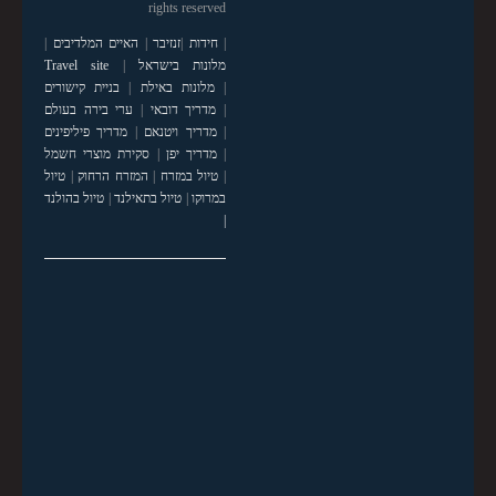
rights reserved
|
חידות
|
זנזיבר
|
האיים המלדיבים
|
מלונות בישראל
|
Travel site
|
מלונות באילת
|
בניית קישורים
|
מדריך דובאי
|
ערי בירה בעולם
|
מדריך ויטנאם
|
מדריך פיליפינים
|
מדריך יפן
|
סקירת מוצרי חשמל
|
טיול במזרח
|
המזרח הרחוק
|
טיול
במרוקו
|
טיול בתאילנד
|
טיול בהולנד
|