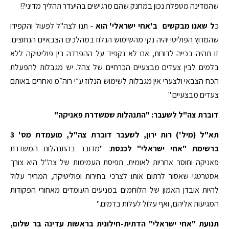
שהמדינה מטפלת נכון במחנק שהם מרגישים בהיעדר תהליך מדיני?!
כ
ל שאנו מבקשים ב'אחי ישראלי' הוא
- תנו לצה"ל לפעול והקפידו
שהמרוץ הפוליטי יהיה נקי מהשימוש הנלוז במהלכים הצבאיים הנחוצים.
זו תהיה בכייה לדורות, אם לא נקפיד על ההפרדה בין פוליטיקה ללא
בלמים לבין צעדים מבצעיים הכרחיים של צהל. יש מגבלות להפעלת
הכח הצבאי ולצערי אין מגבלות לשימוש הנלוז ע״י רוה״מ ואחרים באותם
צעדים מבצעיים."
דוברת צה"ל לשעבר: "התנהלות שמשדרת פאניקה"
תא"ל (מיל') רות ירון, לשעבר דוברת צה"ל, מועמדת מס' 3
ברשימת "אחי ישראלי" לכנסת
: "מדובר בהתנהלות המשדרת
פאניקה וחוסר אחריות לאומית. תפיסת העמימות של צה"ל היא צורך
אסטרטגי שאסור לרתום אותו לצרכי בחירות ופוליטיקה, המחיר עלול
להיות אובדן האמון של הלוחמים במניעים העומדים מאחורי הפקודות
המגיעות אליהם, ואף עלול לעלות בדמים."
תנועת "אחי ישראלי" הדתית-חילונית בראשות עדינה בר שלום,