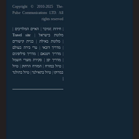
Copyright © 2010-2025 The-
Pulse Communications LTD. All
rights reserved
|
חידות
|
זנזיבר
|
האיים המלדיבים
|
מלונות בישראל
|
Travel site
|
מלונות באילת
|
בניית קישורים
|
מדריך דובאי
|
ערי בירה בעולם
|
מדריך ויטנאם
|
מדריך פיליפינים
|
מדריך יפן
|
סקירת מוצרי חשמל
|
טיול במזרח
|
המזרח הרחוק
|
טיול
במרוקו
|
טיול בתאילנד
|
טיול בהולנד
|