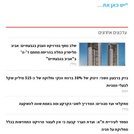
"יש כאן את…
עדכונים אחרונים
שלב נוסף בפרויקט הענק בגבעתיים: אביב
מליסרון החלה בהריסת מתחם ד'-ה'
ב"אביב בגבעתיים"
נדל"ן
בזק ברבעון השני: זינוק של 38% ברווח הנקי וחלוקה של כ-515 מיליון שקל
לבעלי המניות
השוק
מחקלאי ועד מגורים: המדריך לסוגי הקרקע ומה באמת שווה להשקעה
נדל"ן
הפסד לעיריית ת"א: ועדת הערר קבעה כי אין לעצור פרויקט התחדשות בגלל
מחלוקת על חניה