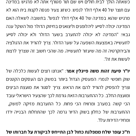
כשאתה הולך לבית חולים ויש שם תור מטורף אתה לא מרגיש במדינה
עם תוצר של 40 אלף דולר לנפש. כשזוג צעיר מנסה לקנות בית הוא לא
מרגיש שהוא במדינה של 40 אלף דולר לנפש". בתשובה לשאלה האם
המדינה יכולה לסייע ליהלומנים וליצואנים בחיזוק הדולר מול השקל ענה
גבאי: "המדינה לא יכולה להתערב בשער הדולר ולא יכולה לסייע
לתעשייה באמצעות השפעה על שער הדולר. צריך להוריד את הרגולציה
והבירוקרטיה זה מה שיעזור לתעשייה. מה שהכי חשוב זה שצריך לרצות
לעשות את זה".
יו"ר סיעת זהות משה פייגלין אמר
: "אנחנו רוצים לעשות כלכלה של
שוק חופשי לגמרי. המעסיק הגדול ביותר במשק הם העסקים הקטנים
וצריך להפסיק להוריד להם את הראש. צריך לסגור את מועצת הביצים
ומועצת החלב. כל ההתערבות הזאת גורמת לכך שהצעיר הישראלי עובד
הכי קשה במערב ומרוויח הכי פחות. כל התערבות מזיקה למשק,
ההתערבות של כחלון בשוק הדיור גרמה לכך שהתחלות הבנייה ירדו
ומחירי הדירות עלו".
ח"כ עופר שלח ממפלגת כחול לבן התייחס לביקורת על חברותו של