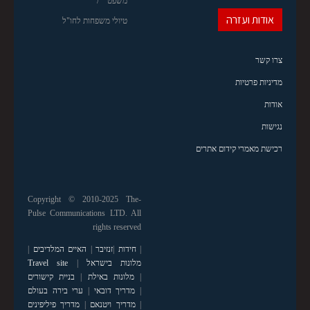
משפט
אודות ועזרה
טיולי משפחות לחו"ל
צרו קשר
מדיניות פרטיות
אודות
נגישות
רכישת מאמרי קידום אתרים
Copyright © 2010-2025 The-
Pulse Communications LTD. All
rights reserved
|
חידות
|
זנזיבר
|
האיים המלדיבים
|
מלונות בישראל
|
Travel site
|
מלונות באילת
|
בניית קישורים
|
מדריך דובאי
|
ערי בירה בעולם
|
מדריך ויטנאם
|
מדריך פיליפינים