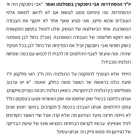
יו"ר ההסתדרות אבי ניסנקורן במפלגתו ואמר
: "אבי ניסנקורן היה יור
ההסתדרות. מה ציפיתם ממנו לעשות אם לא לדאוג למאות אלפי
העובדים שהוא מייצג. ואני מציע שאף אחד לא יתקוף את העבודה
המאורגנת. אחד הכישלונות של המשק שלנו למשל בתחום התקשורת
הוא דווקא חולשתה של העבודה המאורגנת. (אבל) כחול לבן מאמינה
בשוק חופשי ואבי ניסנקורן יוביל את המדיניות של כחול לבן בכל תפקיד
שיהיה. ומה שיעזור לענף היהלומים זה להניח לו לנפשו עם כמה שפחות
רגולציה מכבידה".
היחיד שלא הצטרף להתקפה על הרגולציה היה ח"כ רועי פולקמן יו"ר
סיעת כולנו בראשות שר האוצר משה כחלון, שאמר: "א יש ערבוב
פופוליסטי בין רגולציה לבירוקרטיה. כשאין רגולציה חכמה נוצרים טייקונים.
אנחנו נלחמנו בכשלי שוק שחסמו את שוק האשראי ופגעו בעסקים כולל
עסקי היהלומים. אנחנו העברנו בכנסת 5 תקציבים. במשך חמש שנים
לא הייתה חריגה מיעד הגירעון מה שלא קרה אצל שרי האוצר הקודמים
לפיד ושטייניץ. עכשיו לקראת הבחירות המציאו שינוי של שיטת הבדיקה
של הגירעון וזה ממש פייק ניוז. אנחנו עשינו".