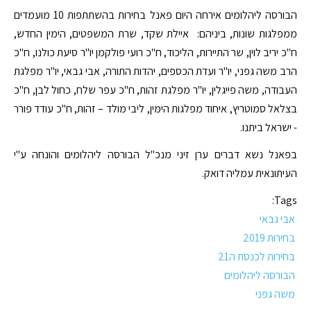
הבורסה ליהלומים אירחה היום פאנל בחירות בהשתתפות 10 מועמדים
ממפלגות שונות, ביניהם: איילת שקד, שרת המשפטים, הימין החדש,
ח"כ יריב לוין, שר התיירות, הליכוד, ח"כ רועי פולקמן יו"ר סיעת כולנו, ח"כ
הרב משה גפני, יו"ר ועדת הכספים, יהדות התורה, אבי גבאי, יו"ר מפלגת
העבודה, משה פייגלין, יו"ר מפלגת זהות, ח"כ עפר שלח, כחול לבן, ח"כ
בצלאל סמוטריץ, איחוד מפלגות הימין, ליבי מולד – זהות, ח"כ עודד פורר
- ישראל ביתנו.
בפאנל נשא דברים ערן זיני מנכ"ל הבורסה ליהלומים והונחה ע"י
העיתונאית עמליה דואק.
Tags:
אבי גבאי
בחירות 2019
בחירות לכנסת ה21
הבורסה ליהלומים
משה גפני