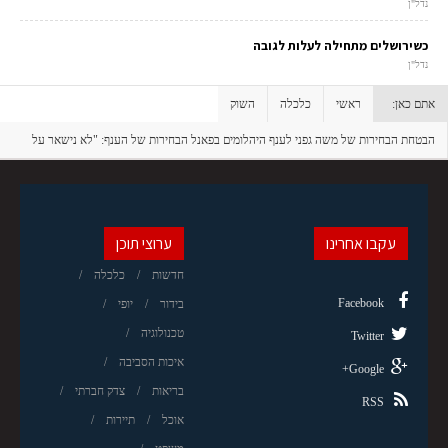
נדל"ן
כשירושלים מתחילה לעלות לגובה
נדל"ן
אתם כאן:
ראשי
כלכלה
השוק
הבטחת הבחירות של משה גפני לענף היהלומים בפאנל הבחירות של הענף: "לא נישאר על
שיעור מס של 24%"
עקבו אחרינו
ערוצי תוכן
חדשות
כלכלה
Facebook
בידור
יופי
טכנולוגיה
Twitter
איכות הסביבה
Google+
בריאות
צדק חברתי
RSS
אוכל
תיירות