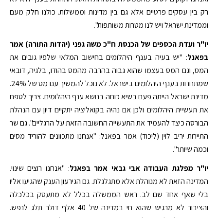
רק בין עסקים פרטיים אלא גם בין מדינות וממשלות. כולנו חלק מעם
וממדינת ישראל ויש לנו מטרות משותפות".
יו"ר ועדת הכספים של הכנסת ח"כ משה גפני (יהדות התורה) אמר
בפאנל
: "יש בעיה בענף היהלומים בחישוב המלאי שלפיו גובים את
המס, וגם המס בעצמו שהוא גבוה בהרבה מהמס בהודו, בלגיה, דובאי
שמתחרות בענף היהלומים בישראל. לא נוכל להמשיך עם מס של 24%.
מדינת ישראל הייתה פעם בשיא כוחה בנושא ענף היהלומים. צריך לטפח
את תעשיית היהלומים ולכן אם נהיה בקואליציה יתקיים דיון עם הנהלת
הבורסה כיצד להעמיד את התעשייה החשובה הזאת על הרגליים". גם שר
התיירות יריב לוין (ליכוד) אמר בפאנל: "אנחנו מתכוונים להוריד מסים
וכמה שיותר".
יו"ר מפלגת העבודה אבי גבאי אמר בפאנל
: "אנחנו רוצים שינוי.
המדינה הזאת לא מנוהלת אלא מתגלגלת. גם הגירעון הענק שהגיעו אליו
בלי שאף אחד שם לב. ראש הממשלה בכלל לא מתעסק בכלכלה
והציבור לא מרגיש שהוא חי במדינה של 40 אלף דולר תלג לנפש.