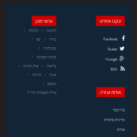
עקבו אחרינו
ערוצי תוכן
חדשות
כלכלה
Facebook
בידור
יופי
טכנולוגיה
Twitter
איכות הסביבה
Google+
בריאות
צדק חברתי
RSS
אוכל
תיירות
משפט
אודות ועזרה
טיולי משפחות לחו"ל
צרו קשר
מדיניות פרטיות
אודות