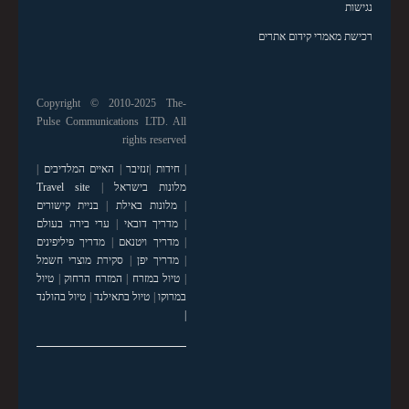
נגישות
רכישת מאמרי קידום אתרים
Copyright © 2010-2025 The-
Pulse Communications LTD. All
rights reserved
|
חידות
|
זנזיבר
|
האיים המלדיבים
|
מלונות בישראל
|
Travel site
|
מלונות באילת
|
בניית קישורים
|
מדריך דובאי
|
ערי בירה בעולם
|
מדריך ויטנאם
|
מדריך פיליפינים
|
מדריך יפן
|
סקירת מוצרי חשמל
|
טיול במזרח
|
המזרח הרחוק
|
טיול
במרוקו
|
טיול בתאילנד
|
טיול בהולנד
|