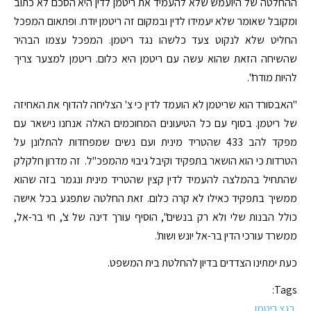
ההחלטה של היועמש שלא להעמיד את ריטמן לדין היא הסכם לא כתוב
ומקובל שאומר שלא יעמידו לדין ובמקום זה ריטמן יודח. ופתאום המפכל
החליט שלא לנקוט צעד כלשהו נגד ריטמן. המפכל עצמו הבהיר
שהשיחה הזאת שהוא עשה עם ריטמן היא כלום. ריטמן למצער צריך
להיות מודח".
"האבסורד הוא שריטמן לא הועמד לדין כי צ' הצליחה להדוף את האחיזה
של ריטמן. בסוף עם כל הטיעונים המחוכמים האלה אנחנו נישאר עם
מפקד להב 433 שהטריד מינית ועם נשים שמפחדות להתלונן על
הטרדות כי הוא הושאר בתפקיד וקיבל גיבוי מהמפכ"ל. זה מדרון חלקלק
שהתחיל בהמלצה להעמיד לדין קצין שהטריד מינית ונגמר בזה שהוא
ממשיך בתפקיד כאילו לא קרה כלום. זאת החלטה שתפגע בכל אישה
כולל הבנות שלי ולא רק בנשים", הוסיף עורך דינה של צ', חי בר-אל,
ממשרד עורכי הדין בר-אל יונש ושות'.
כעת ימתינו הצדדים בדיון להחלטת בית המשפט.
Tags:
בגצ ריטמן