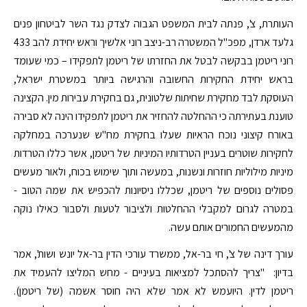
העותרת, צ', פנתה לבית המשפט הגבוה לצדק נגד השר לביטחון פנים
גלעד ארדן, מפכ"ל המשטרה רב-ניצב רוני אלשיך וראש יחידת להב 433
רוני ריטמן בבקשה לבטל את החזרתו של ריטמן לתפקידו – כמי שעומד
בראש יחידת החקירות החשובה והרגישה ביותר במשטרת ישראל,
העוסקת לבד מחקירת שחיתות שלטונית, גם בחקירת עבירות מין. הקצינה
טוענת בעתירתה כי ההחלטה להחזיר את ריטמן לתפקידו הינה לא סבירה
באורח קיצוני נוכח הראיות שעלו בחקירת מח"ש שנערכה במחלקה
לחקירות שוטרים בעניין הטרדותיו המיניות של ריטמן, אשר כללו הטרדות
מיניות מילוליות חוזרות ונשנות, במעשה ותוך שימוש בכוח, ולאור מעשים
פסולים נוספים של ריטמן, שכללו ניסיונות להכפיש את שמה הטוב -
במטרה לגרום למקבלי ההחלטות ולציבור לטעות ולסבור כאילו נוקה
מהמעשים החמורים אותם עשה.
עורך דינה של צ', חי בר-אל, ממשרד עורכי הדין בר-אל יונש ושות', אמר
בדיון: "צריך להסתכל למציאות בעיניים - מחש המליצו להעמיד את
ריטמן לדין. היועמש לא אמר שלא היה חוסר אשמה (של ריטמן).