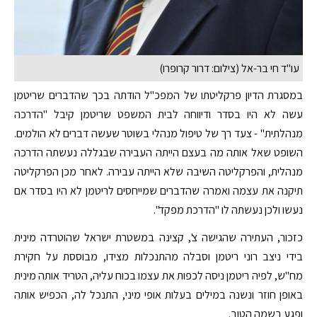
עו"ד חי בר-אל (צילום: דרור קרופרו)
במסגרת הדיון פרקליטתו של המפכ"ל הודתה בכך שהדברים שריטמן
עשה לא היו בסדר ודיווחה לבית המשפט שריטמן קיבל "הדרכה
מנהלתית" - צעד רך של טיפול מנהלי בשוטר שעשה דברים לא הולמים.
השופט שאל אותה מה בעצם הייתה העבירה שבגללה נעשתה הדרכה
מנהלית, והפרקליטה השיבה שלא הייתה עבירה. לאחר מכן הפרקליטה
תיקנה את עצמה ואמרה שהדברים שמייחסים לריטמן לא היו בסדר אם
נעשו ולכן נעשתה לו "הדרכת מפקד".
כזכור, העתירה שהגישה צ', קצינה במשטרת ישראל שהוטרדה מינית
בידי ניצב רוני ריטמן וסבלה מהתנכלות מצידו, מבוססת על חקירת
מח"ש, לפיה ריטמן ניסה לכפות את עצמו בכוח עליה, הטריד אותה מינית
באופן חוזר ונשנה במילים בעלות אופי מיני, התנכל לה, הכפיש אותה
ופגע בשמה הטוב.