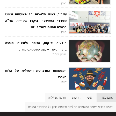
בארץ
עשרות ראשי הלשכות הדו-לאומיות ונציגי
משרדי הממשלה ביקרו בקריית מד"א
ברמלה ונחשפו למוקד 101
בארץ
הודעות ירוקות, אכיפה גלובלית ופגיעה
בזכויות יסוד – מבט משפטי ביקורתי
הדופק הפלילי
המשמעות התרבותית והסמלית של הלוח
העברי
דעות
אתם כאן:
ראשי
חדשות
חדשות פליליות
דרמה בבג"צ ריטמן: המשטרה החליפה גרסאות בדיון על ההטרדה המינית