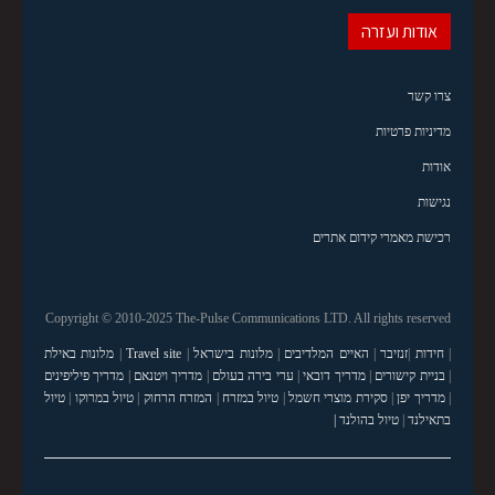
אודות ועזרה
צרו קשר
מדיניות פרטיות
אודות
נגישות
רכישת מאמרי קידום אתרים
Copyright © 2010-2025 The-Pulse Communications LTD. All rights reserved
|
חידות
|
זנזיבר
|
האיים המלדיבים
|
מלונות בישראל
|
Travel site
|
מלונות באילת
|
בניית קישורים
|
מדריך דובאי
|
ערי בירה בעולם
|
מדריך ויטנאם
|
מדריך פיליפינים
|
מדריך יפן
|
סקירת מוצרי חשמל
|
טיול במזרח
|
המזרח הרחוק
|
טיול במרוקו
|
טיול
בתאילנד
|
טיול בהולנד |