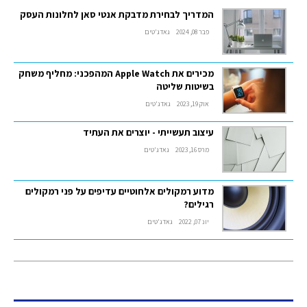
המדריך לבחירת מדבקת אנטי סאן לחלונות העסק
פבר 08, 2024
גאדג'טים
מכירים את Apple Watch המהפכני: מחליף משחק
בשיטות שליטה
אוק 19, 2023
גאדג'טים
עיצוב תעשייתי - יוצרים את העתיד
מרס 16, 2023
גאדג'טים
מדוע רמקולים אלחוטיים עדיפים על פני רמקולים
רגילים?
יונ 07, 2022
גאדג'טים