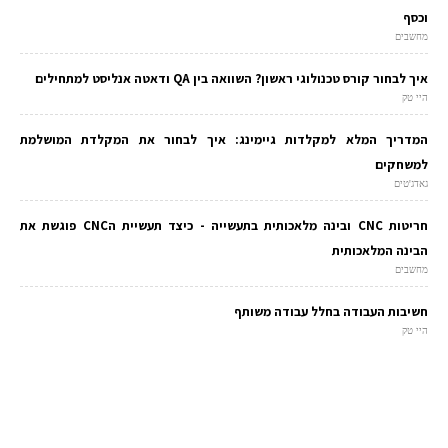
וכסף
מחשבים
איך לבחור קורס טכנולוגי ראשון? השוואה בין QA ודאטה אנליסט למתחילים
היי טק
המדריך המלא למקלדות גיימינג: איך לבחור את המקלדת המושלמת
למשחקים
גאדג'טים
חריטות CNC ובינה מלאכותית בתעשייה - כיצד תעשיית הCNC פוגשת את
הבינה המלאכותית
מחשבים
חשיבות העבודה בחלל עבודה משותף
היי טק