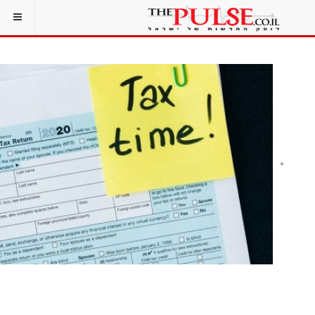
הקלה לחברות ההיי-טק: רשות המסים קובעת