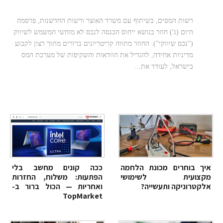
כללים ברורים לייחוס הכנסה לנכס שיווקי
רשות המסים, בשיתוף עם משרד האוצר ורשות החדשנות, פרסמה
היום (ג') חוזר בנושא ייחוס הכנסה לנכס לא מוחשי המשמש לשיווק
("נכס שיווקי"). החוזר מתווה קריטריונים ברורים מתוך רצון לקבוע
מדיניות אחידה, להגדיל את הוודאות והשקיפות של מערכת המס
בישראל, לעודד את…
איך בוחרים מכונת הלחמה
ככה קונים מחשב בלי
מקצועית לשימושי
הפתעות: משלוח, החזרות
אלקטרוניקה ותעשייה?
ואחריות — הכול ברור ב-
TopMarket