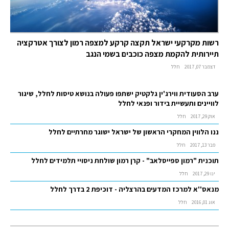
רשות מקרקעי ישראל תקצה קרקע למצפה רמון לצורך אטרקציה
תיירותית להקמת מצפה כוכבים בשמי הנגב
דצמבר 07, 2017
חלל
ערב הסעודית ווירג'ין גלקטיק ישתפו פעולה בנושא טיסות לחלל, שיגור
לוויינים ותעשיית בידור ופנאי לחלל
אוק 29, 2017
חלל
ננו הלווין המחקרי הראשון של ישראל ישוגר מחרתיים לחלל
פבר 13, 2017
חלל
תוכנית "רמון ספייסלאב" - קרן רמון שולחת ניסויי תלמידים לחלל
ינו 29, 2017
חלל
מנאס''א למרכז המדעים בהרצליה - דוכיפת 2 בדרך לחלל
אוג 01, 2016
חלל