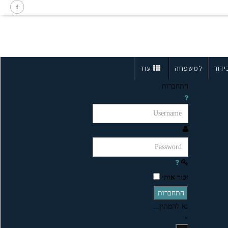
ידור
למשפחה
עוד
התחברות
זכור אותי
התחברות
נא להמתין...
×