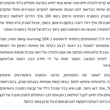
וא קריטי להצלת חיים מפני שהוא עשוי לסייע במניעת טיפולים בלתי אפקטיביים
י שירותי הבריאות לתת הפניות מתאימות למקרים המצריכים טיפול מתקדם
יותר. אינטל תעניק במסגרת התחרות פרסים בשווי 100 אלף דולרים לשלושת הזוכים
הראשונים, מתוכם 50 אלף דולר לזוכה במקום הראשון. בנוסף, אינטל תעניק פרס מיוחד של
אינטל מאפשרת לכל המשתתפים בתחרות להשתמש ב-Intel deep learning SDK, מוצ
 שמאפשר למומחי ביג דאטה לבצע בקלות את משימת האימון של רשתות
שת עצבית מלאכותית המחקה את אופן הלמידה של רשת עצבית אנושית ומשמשת
 למידת המכונה. המוצר פותח על ידי יחידת הביג דאטה אנליטיקס
ראל.
פים לאתגר את המפתחים, מדעני הנתונים והסטודנטים שיפתחו
נה מלאכותית שיסייעו לפתור בעיות קשות ואמתיות בענפים שונים, בהם רפואה
ות", אמר דאג פישר, סגן נשיא בכיר ומנהל כללי של קבוצת התוכנה והשירותים
וחים אלה יסייעו לקבל החלטות בזמן אמת לגבי הטיפולים ולספק תגובה של הקו
 ברחבי העולם הזקוקות לאבחון מוקדם של סרטן צוואר הרחם".