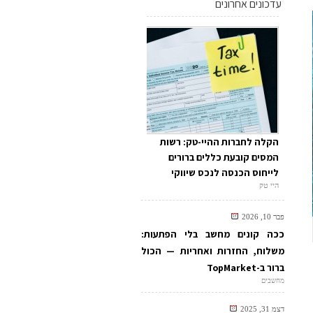
עדכונים אחרונים
הקלה לחברות ההיי-טק: רשות
המסים קובעת כללים ברורים
לייחוס הכנסה לנכס שיווקי
היי טק
פבר 10, 2026
ככה קונים מחשב בלי הפתעות:
משלוח, החזרות ואחריות — הכול
ברור ב-TopMarket
מחשבים
דצמ 31, 2025