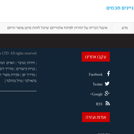
יינים חכמים
מדע
אינטל הכריזה על תחרות לפיתוח אלגוריתם שיוכל לזהות סרטן צוואר הרחם
LTD. All rights reserved
עקבו אחרינו
|
חידות
|
זנזיבר
|
האיים המל
|
בניית קישורים
|
מדריך דוב
Facebook
|
מדריך יפן
|
סקירת מוצרי 
בתאילנד
|
טיול בהולנד |
Twitter
Google+
RSS
אודות ועזרה