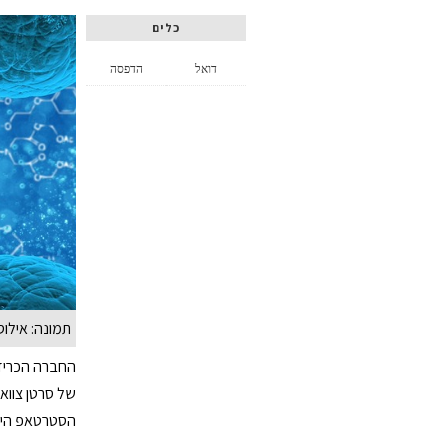
כלים
דואל
הדפסה
תמונה: אילו
החברה הכריזה
של סרטן צווא
הסטרטאפ הישראלי MobileODT, שפיתח מערכת לאבחון סרטן