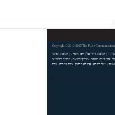
Copyright © 2010-2025 The-Pulse Communications 
דיבים
|
מלונות בישראל
|
Travel site
|
מלונות באילת
אי
|
ערי בירה בעולם
|
מדריך ויטנאם
|
מדריך פיליפינים
חשמל
|
טיול במזרח
|
המזרח הרחוק
|
טיול במרוקו
|
טיול