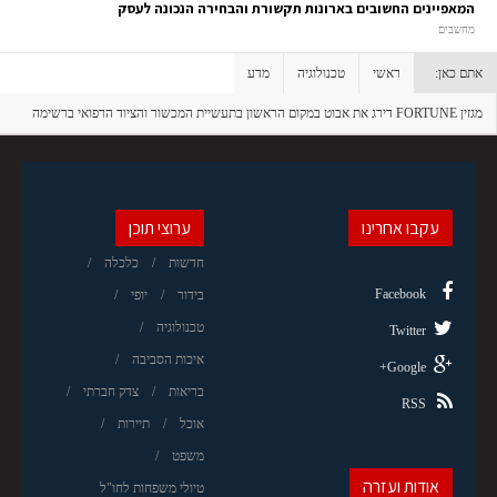
המאפיינים החשובים בארונות תקשורת והבחירה הנכונה לעסק
מחשבים
אתם כאן:
ראשי
טכנולוגיה
מדע
מגזין FORTUNE דירג את אבוט במקום הראשון בתעשיית המכשור והציוד הרפואי ברשימה
המכובדת של "החברות המוערכות ביותר בעולם"
עקבו אחרינו
ערוצי תוכן
חדשות
כלכלה
Facebook
בידור
יופי
טכנולוגיה
Twitter
איכות הסביבה
Google+
בריאות
צדק חברתי
RSS
אוכל
תיירות
משפט
אודות ועזרה
טיולי משפחות לחו"ל