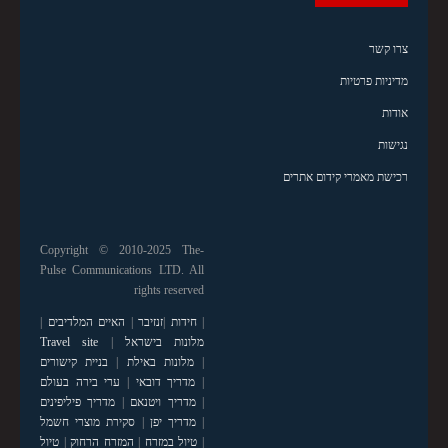
צרו קשר
מדיניות פרטיות
אודות
נגישות
רכישת מאמרי קידום אתרים
Copyright © 2010-2025 The-
Pulse Communications LTD. All
rights reserved
|
חידות
|
זנזיבר
|
האיים המלדיבים
|
מלונות בישראל
|
Travel site
|
מלונות באילת
|
בניית קישורים
|
מדריך דובאי
|
ערי בירה בעולם
|
מדריך ויטנאם
|
מדריך פיליפינים
|
מדריך יפן
|
סקירת מוצרי חשמל
|
טיול במזרח
|
המזרח הרחוק
|
טיול