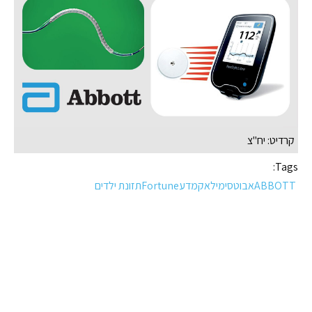
קרדיט: יח"צ
Tags:
ABBOTTאבוטסימילאקמדעFortuneתזונת ילדים