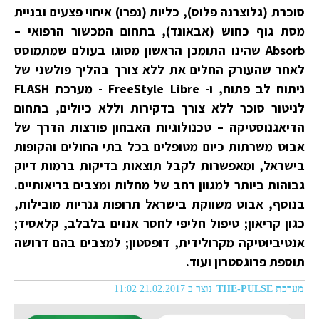
סוכרת (גלוצרנה פלוס), כליות (נפרו) איחוי פצעים ובניית
מסת גוף כחוש (אבאונד), בתחום המכשור הרפואי –
Absorb שהינו התומכן הראשון מסוגו בעולם שמתמוסס
לאחר שהעורק החלים את ללא צורך בהליך פולשני של
ניתוח לב פתוח, ו- FreeStyle Libre - מערכת FLASH
לניטור סוכר ללא צורך בדקירות וללא כיולים, בתחום
הדיאגנוסטיקה – טכנולוגיות האבחון פורצות הדרך של
אבוט משרתות כיום מטופלים בכל בתי החולים והקופות
בישראל, ומאפשרות לקבל תוצאות בדיקות ברמות דיוק
גבוהות ביותר למגוון רחב של מחלות ומצבים בריאותיים.
בנוסף, אבוט משווקת בישראל תרופות גנריות מובילות,
כגון קריאון; טיפול חליפי לחסר אנזים בלבלב, קלאסיד;
אנטיביוטיקה מקרולידית, דופסטון; למצבים בהם דרושה
תוספת פרוגסטרון ועוד.
מערכת THE-PULSE
נוצר ב 21.02.2017 11:02