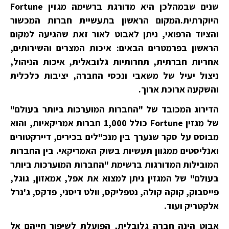
שנים שבמהלכן היא מדורגת ברשימה מגזין Fortune
היוקרתית.המקום הראשון בתעשיית חברות המכשור
והציוד הרפואי, ניתן לאבוט לאור זאת שהגיעה למקום
הראשון בפרמטרים הבאים: איכות המצרים והשירותים,
אחריות חברתית, תחרותיות גלובאלית, איכות הניהול,
ניצול יעיל של משאבי ונכסי החברה, יציבות כלכלית
והשקעה ארוכת ארוך.
הדירוג המכובד של "החברות המוערכות ביותר בעולם"
של מגזין Fortune כולל 1,000 חברות אמריקאיות, והוא
מבוסס על סקר שנערך בין מנכ"לים בכירים, דיירקטורים
ואנליסטים ממגוון תעשיות בשוק האמריקאי. בין החברות
המובילות המדורגות ברשימת "החברות המוערכות ביותר
בעולם" של המגזין ניתן למצוא את אפל, אמאזון, גוגל,
פייסבוק, קוקה קולה, נטפליקס, וולט דיסני, פדקס, ג'נרל
אלקטריק ועוד.
אבוט הינה חברה גלובלית, הפועלת לשיפור חייהם אל