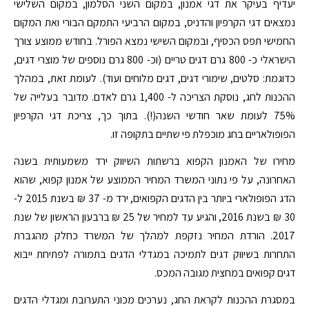
יעדיף בעיקר את דגי אמנון, במקום השני הסלמון, במקום השלישי
נמצאים דגי הקרפיון והדניס, במקום הרביעי התמקם הבורי ואת המקום
החמישי תפס הכסיף, ובמקום השישי נמצא הפורל. בחודש ממוצע צורך
הישראלי כ- 800 גרם דגים טריים (וכ- 800 גרם נוספים של מוצרי דגים,
כדוגמת: סלטים, שימורי דגים, דגים מלוחים ועוד). לעומת זאת, במהלך
ההכנות לחג, נוסקת הצריכה ל- 1,400 גרם לאדם. מדובר בעלייה של
75% לעומת שאר חודשי השנה(!). בתוך כך, צריכת דגי הקרפיון
הפופולאריים בחג מוכפלת פי שתיים בתקופה זו.
מחירו של האמנון הקפוא ברשתות השיווק ירד משמעותית בשנה
האחרונה, על פי נתוני המשרד המחיר הממוצע של אמנון קפוא, שהוא
הדג הפופולארי ביותר בין הדגים הקפואים, ירד מ- 37 ₪ בשנת 2015 ל-
30 ₪ בשנת 2016, והגיע עד למחיר של 25 ₪ ברבעון הראשון של שנת
2017. הורדת המחיר נזקפת למהלך של המשרד כחלק מהגברת
התחרות בשיווק דגים לתמיכה במגדלי הדגים בתמורה לפתיחת ייבוא
דגים קפואים במחצית מגובה המכס.
במסגרת ההכנות לקראת החג, נערכים מכוני התערובת ומגדלי הדגים