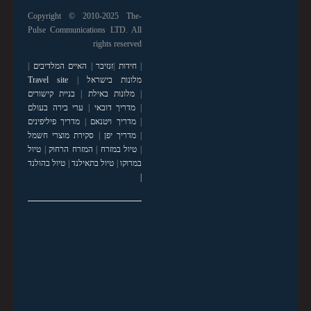
Copyright © 2010-2025 The-
Pulse Communications LTD. All
rights reserved
|
חידות
|
זנזיבר
|
האיים המלדיבים
|
מלונות בישראל
|
Travel site
|
מלונות באילת
|
בניית קישורים
|
מדריך דובאי
|
ערי בירה בעולם
|
מדריך ויטנאם
|
מדריך פיליפינים
|
מדריך יפן
|
סקירת מוצרי חשמל
|
טיול במזרח
|
המזרח הרחוק
|
טיול
במרוקו
|
טיול בתאילנד
|
טיול בהולנד
|