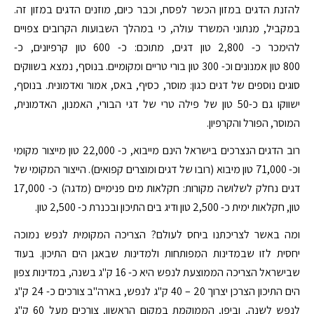
להזנת הדגים במזון הכשר לפסח, וכבר כיום, מוזנים הדגים במזון זה.
במקביל, מנתוני המשרד עולה, כי במהלך השבועות הקרובים צפויים
להימכר כ- 2,800 טון דגים, מתוכם: כ- 600 טון קרפיונים, כ-
800 טון אמנונים וכ- 300 טון בורי טריים ומקומיים. בנוסף, נמצא בשווקים
סוגים נוספים של דגים כגון: מוסר, כסיף, באס, אמור ואדמונית. בנוסף,
ישווקו גם כ-50 טון של פילה טרי של דגי הבורי, האמנון, האדמונית,
המוסר, הפורל והקרפיון.
רוב הדגים הנצרכים בישראל הינם מייבוא, כ- 22,000 טון מייצור מקומי
וכ- 71,000 טון מיבוא (רובו של דגים ומוצרים קפואים). הייצור המקומי של
דגים נחלק לשלושה מקורות: חקלאות מים פנימיים (מדגה) כ- 17,000
טון, חקלאות ימית כ- 2,500 טון ודיג בים התיכון ובכנרת כ- 2,500 טון.
ומה באשר לצריכתנו ביחס לעולם? הצריכה המקומית לנפש נמוכה
יחסית לזו שבמדינות המפותחות ולמדינות שבאגן הים התיכון. בעוד
שבישראל הצריכה הממוצעת לנפש היא כ- 16 ק"ג בשנה, במדינות צפון
הים התיכון הצרכן יצרוך 20 – 40 ק"ג לנפש, בארה"ב צורכים כ- 24 ק"ג
לנפש לשנה, וביפן, הממוקמת במקום הראשון, צורכים מעל 60 ק"ג