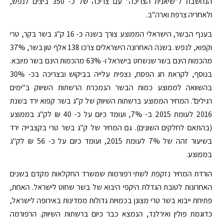
הנחשבת ל"שיאנית הצריכה" עם צריכה של כ- 350 ביצים לנפש,
ולאחריה צרפת וארה"ב.
בענף הבשר, הישראלי הממוצע צורך בשנה כ- 16 ק"ג בשר בקר, טרי
וקפוא, לנפש. בשנה האחרונה הישראלים צרכו 138 אלף טון בשר, 37%
מהכמות הינם בשר שנשחט בישראל ו- 63% מהכמות הינם בשר מיובא.
בנוסף, לקראת חג הפסח, נצפית עלייה בביקוש ובצריכה בכ- 30%
בהשוואה לממוצע כמות הבשר הנמכרת הרשתות השיווק ב"ימים
רגילים". המחיר הממוצע ברשתות השיווק של ק"ג בשר קפוא ירד בשנת
2016 לעומת 2015 ב- 7%, ועומד כיום על כ- 40 ₪ לק"ג בממוצע
(בהתאם לחלקים השונים). גם המחיר של ק"ג בשר טרי בקצבייה ירד
בשיעור זהה של 7% לעומת 2015, ועומד כיום על כ- 56 ₪ לק"ג
בממוצע.
הורדת המחיר נזקפת לשתי רפורמות שמשרד החקלאות מקדם בשנים
האחרונות לטובת הגדלת היקפי היבוא של בשר שחוט לישראל. האחת,
פתיחת ייבוא בשר טרי מצונן בכמויות גדולות ממדינות באירופה לישראל,
כדוגמת פולין ואירלנד, הנמצא כבר כיום ברשתות השיווק. הרפורמה