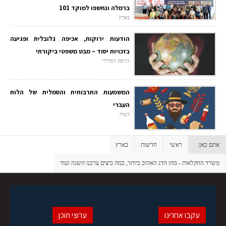
ברמלה ונחשפו למוקד 101
בארץ
הודעות ירוקות, אכיפה גלובלית ופגיעה
בזכויות יסוד – מבט משפטי ביקורתי
הדופק הפלילי
המשמעות התרבותית והסמלית של הלוח
העברי
דעות
אתם כאן:
ראשי
חדשות
בארץ
משרד החקלאות - מהו הדג האהוב ביותר, כמה ביצים צרכנו השנה ועוד
עקבו אחרינו
ערוצי תוכן