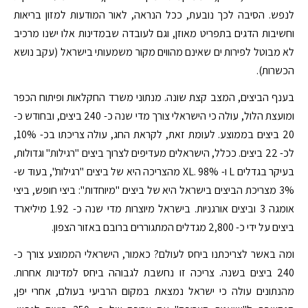
לנפש. הסיבה לכך נובעת, ככל הנראה, לאור המודעות למזון בריאות
וחשיבות הדגים בתפריט מאוזן, וגם לעובדה שבמדינות אלו ישנו מרכיב
לא מבוטל לפירות ים שאינם מהווים מקור משמעותי בישראל (עקב נושא
הכשרות).
בענף הביצים, המצב קצת שונה. מנתוני משרד החקלאות ופיתוח הכפר
ומועצת הלול, עולה כי הישראלי צורך מדי שנה כ- 240 ביצים, ובחודש כ-
20 ביצים בממוצע. לעומת זאת, לקראת החג, עולה צריכתו בכ- 10%,
לכ- 22 ביצים. ככלל, הישראלים מעדיפים לצרוך ביצים "רגילות" וגדולות,
בעיקר בגדלים L ו- XL. 98% מהצריכה היא של ביצים "רגילות", בעוד ש-
3% מצריכת הביצים בישראל היא של ביצים "מיוחדות": ביצי חופש, ביצי
אומגה 3 וביצים אורגניות. בישראל מיוצרות מדי שנה כ- 1.92 מיליארד
ביצים על ידי כ- 2,800 מגדלים המתגוררים ברובם באזור הצפון.
ומה באשר לצריכתנו ביחס לעולם? כאמור, הישראלי הממוצע צורך כ-
240 ביצים בשנה. צריכה זו נחשבת לגבוהה ביחס למדינות אחרות.
מהנתונים עולה כי ישראל נמצאת במקום הרביעי בעולם, אחרי יפן,