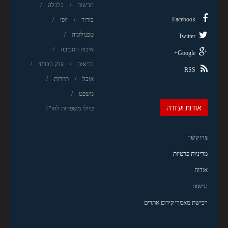
חדשות
כלכלה
Facebook
בידור
יופי
טכנולוגיה
Twitter
איכות הסביבה
Google+
בריאות
צדק חברתי
RSS
אוכל
תיירות
משפט
אודות ועזרה
טיולי משפחות לחו"ל
צרו קשר
מדיניות פרטיות
אודות
נגישות
רכישת מאמרי קידום אתרים