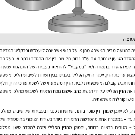
סטרציה
 התנועה מבית המשפט מתן צו על תנאי אשר יורה ליועמ"ש ופרקליט המדינה
סדר הטיעון שנחתם עם עו"ד נבות תל-צור. בין אם ההסדר נכתב או בעל פה
. לפי ההסדר בתמורה ו/או "במקביל" להודאתו בעבירה של התנהגות שאינה
וע עריכת הדין, ייסגר התיק הפלילי בעניינו בגין חשדות לשיבוש הליכי משפט
חתיו תוגש קובלנה משמעתית לבית הדין המשמעתי של לשכת עורכי הדין, וחלף
ו את הדין הפלילי על ידי הגשת כתב אישום נוכח הראיות לשיבוש מהלכי משפט
 יגישו קובלנה משמעתית.
, לא ייתכן שעורך דין מוכר ביותר, שחשדות כנגדו בעבירות של שיבוש מהלכי
ד – במסגרת אחת מהפרשות החמורות ביותר בשירות הציבורי בהיסטוריה של
– מגובים בראיות ברורות, יחמוק מהדין הפלילי ויזכה להסדר טיעון מפליג