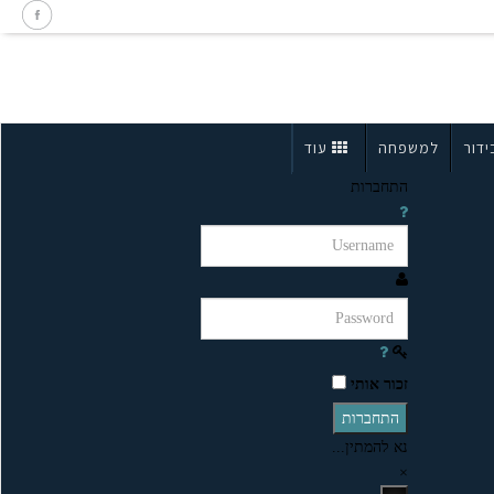
ידור
למשפחה
עוד
התחברות
זכור אותי
התחברות
נא להמתין...
×