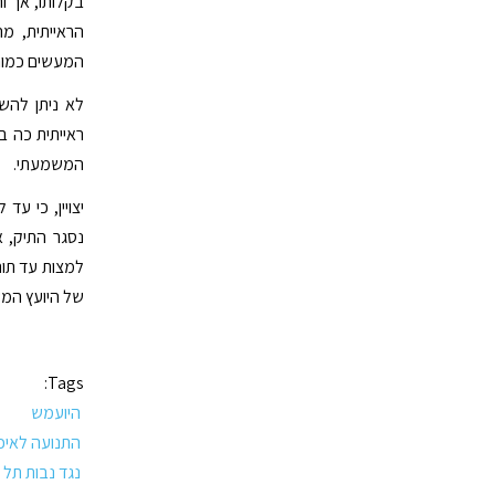
בקלותו, אך ו
הראייתית, מ
המעשים כמוה 
לא ניתן להש
ראייתית כה בר
המשמעתי.
יצויין, כי ע
נסגר התיק, 
למצות עד תום
של היועץ המ
Tags:
היועמש
התנועה לאיכ
נגד נבות תל צ