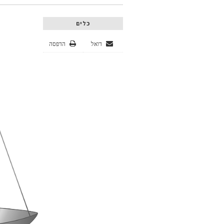
כלים
דואל
הדפסה