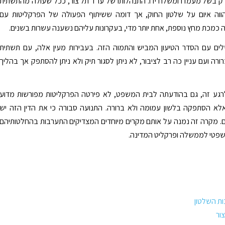
רק בשל מעמדו ומשלח ידו. התנהלותו של עו"ד תל צור, ככל שעולה מהתשתית
הווה איום על שלטון החוק, אך דומה ששיתוף הפעולה של הפרקליטות עם
כמכת מחץ נוספת, אחת יותר מדי, בעקרונות עליהם נשענה עשרות בשנים.
לים עם הסדר הטיעון המביש והתמוה הזה. בעבירות מעין אלה, עם תשתית
ורה ועם עניין כה רב לציבור, לא ניתן לסגור תיק ולא ניתן להסתפק אך בהליך
ד לרגע זה, גם בהודעתה לבית המשפט, לא פירטה הפרקליטות מפורשות מדוע
אלא הסתפקה בלשון עמומה ולא ברורה. התנועה סבורה כי את הדין הזה יש
. מקרה זה נמנה על אותם מקרים מיוחדים המצדיקים התערבות בהחלטותיהם
שפטי לממשלה ופרקליט המדינה.
ות השלטון
ור