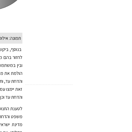
תמונה: אילו
בנוסף, ביקשה
לחזור בהם מה
ובין במשתמע
הולמת את מקצ
והדחת עד, ות
זאת יימצו עמ
והדחת עד וכן
לטענת התנועה
משפט והדחת ע
מדינת ישראל 