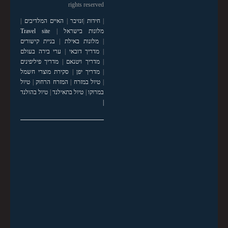
rights reserved
|
חידות
|
זנזיבר
|
האיים המלדיבים
|
מלונות בישראל
|
Travel site
|
מלונות באילת
|
בניית קישורים
|
מדריך דובאי
|
ערי בירה בעולם
|
מדריך ויטנאם
|
מדריך פיליפינים
|
מדריך יפן
|
סקירת מוצרי חשמל
|
טיול במזרח
|
המזרח הרחוק
|
טיול
במרוקו
|
טיול בתאילנד
|
טיול בהולנד
|