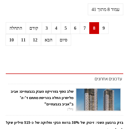
עמוד 8 מתוך 41
9
8
7
6
5
4
3
קודם
התחלה
סיום
הבא
12
11
10
עדכונים אחרונים
שלב נוסף בפרויקט הענק בגבעתיים: אביב
מליסרון החלה בהריסת מתחם ד'-ה'
ב"אביב בגבעתיים"
נדל"ן
בזק ברבעון השני: זינוק של 38% ברווח הנקי וחלוקה של כ-515 מיליון שקל