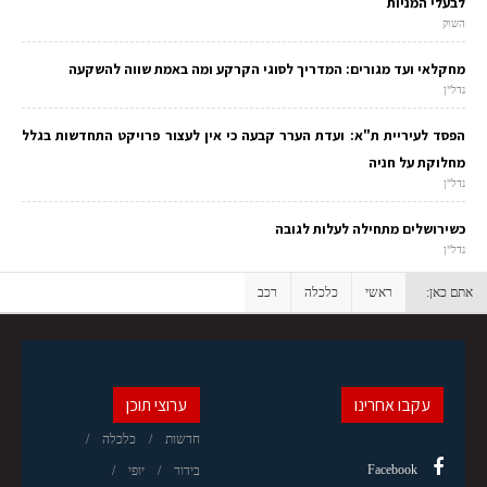
לבעלי המניות
השוק
מחקלאי ועד מגורים: המדריך לסוגי הקרקע ומה באמת שווה להשקעה
נדל"ן
הפסד לעיריית ת"א: ועדת הערר קבעה כי אין לעצור פרויקט התחדשות בגלל
מחלוקת על חניה
נדל"ן
כשירושלים מתחילה לעלות לגובה
נדל"ן
אתם כאן:
ראשי
כלכלה
רכב
עקבו אחרינו
ערוצי תוכן
חדשות
כלכלה
Facebook
בידור
יופי