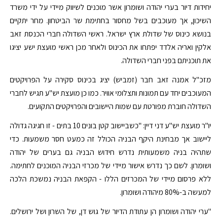
יחידות דיור בערי יהודה ושומרון אשר מוכנים לשיווק מיידי על ידי משרד
השיכון, אך מעוכבים בשל מחסור בחתימת שר הביטחון. מחר יתקיים
בנושא כינוס של שדולת ארץ ישראל. ראשי השדולה חברי הכנסת זאב
אלקין ואריה אלדד יפתחו את הכינוס ולאחר מכן ראשי מועצת ישע יציגו
את תוכניתם בפני חברי השדולה.
מזכ"ל אמנה זאב חבר (זמביש) יציג בכינוס סקירה על הפרויקטים
המעוכבים יחד עם תמונות ותצלומי אוויר. כמו כן מועצת יש"ע תגיש לחברי
השדולה חוברת מפורטת עם שמות היישובים והפרויקטים התקועים.
יו"ר מועצת יש"ע דני דיין: "כשביישוב קטן בונים 10 בתים - זו חגיגה גדולה
ליישוב אך מבחינת היקף הבניה הכולל זה כמעט חסר משמעות. כדי
שתהיה בניה משמעותית נדרש חידוש הבניה גם בערים של יהודה
ושומרון. לשם כך נדרש אישור מיידי של מכרזי הבניה המוכנים לחתימה.
ללא פרסום מיידי של המכרזים הללו - הקפאת הבניה נמשכת הלכה
למעשה ב-80% מיהודה ושומרון.
"ערי יהודה ושומרון הן עתודת הדיור של גוש דן, של השרון ושל ירושלים.