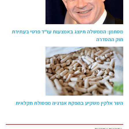
מסתמן: הממשלה תיוצג באמצעות עו"ד פרטי בעתירת
חוק ההסדרה
השר אלקין משקיע בהפקת אנרגיה מפסולת חקלאית