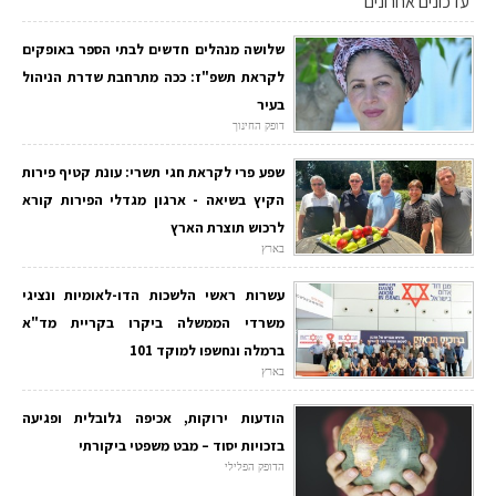
עדכונים אחרונים
שלושה מנהלים חדשים לבתי הספר באופקים
לקראת תשפ"ז: ככה מתרחבת שדרת הניהול
בעיר
דופק החינוך
שפע פרי לקראת חגי תשרי: עונת קטיף פירות
הקיץ בשיאה - ארגון מגדלי הפירות קורא
לרכוש תוצרת הארץ
בארץ
עשרות ראשי הלשכות הדו-לאומיות ונציגי
משרדי הממשלה ביקרו בקריית מד"א
ברמלה ונחשפו למוקד 101
בארץ
הודעות ירוקות, אכיפה גלובלית ופגיעה
בזכויות יסוד – מבט משפטי ביקורתי
הדופק הפלילי