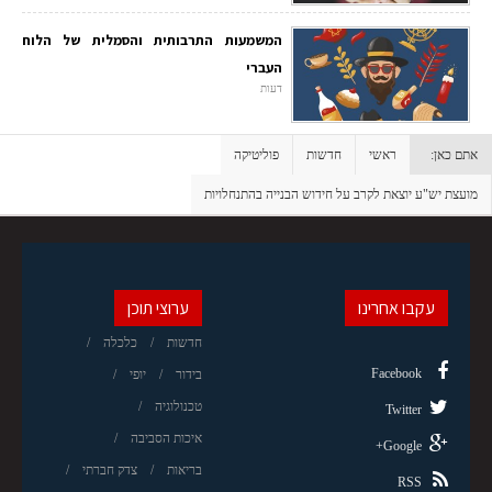
המשמעות התרבותית והסמלית של הלוח
העברי
דעות
אתם כאן:
ראשי
חדשות
פוליטיקה
מועצת יש"ע יוצאת לקרב על חידוש הבנייה בהתנחלויות
עקבו אחרינו
ערוצי תוכן
חדשות
כלכלה
Facebook
בידור
יופי
טכנולוגיה
Twitter
איכות הסביבה
Google+
בריאות
צדק חברתי
RSS