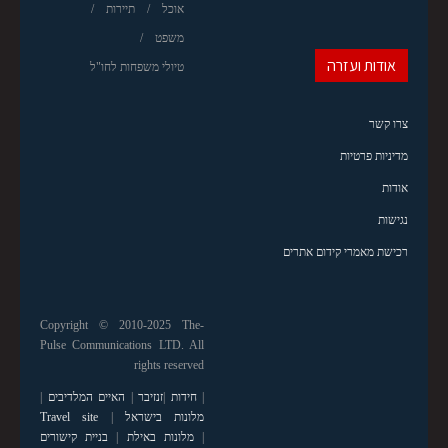
אוכל
תיירות
משפט
אודות ועזרה
טיולי משפחות לחו"ל
צרו קשר
מדיניות פרטיות
אודות
נגישות
רכישת מאמרי קידום אתרים
Copyright © 2010-2025 The-
Pulse Communications LTD. All
rights reserved
|
חידות
|
זנזיבר
|
האיים המלדיבים
|
מלונות בישראל
|
Travel site
|
מלונות באילת
|
בניית קישורים