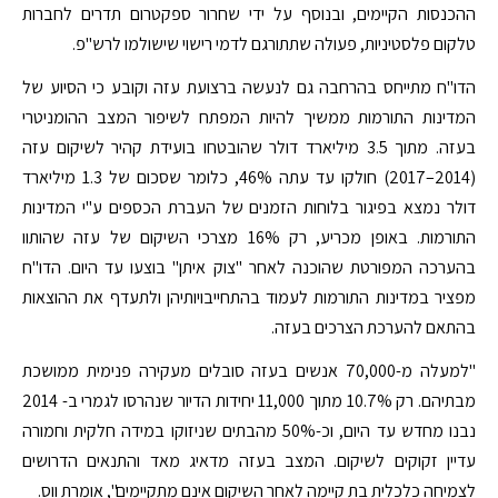
ההכנסות הקיימים, ובנוסף על ידי שחרור ספקטרום תדרים לחברות
טלקום פלסטיניות, פעולה שתתורגם לדמי רישוי שישולמו לרש"פ.
הדו"ח מתייחס בהרחבה גם לנעשה ברצועת עזה וקובע כי הסיוע של
המדינות התורמות ממשיך להיות המפתח לשיפור המצב ההומניטרי
בעזה. מתוך 3.5 מיליארד דולר שהובטחו בועידת קהיר לשיקום עזה
(2014–2017) חולקו עד עתה 46%, כלומר שסכום של 1.3 מיליארד
דולר נמצא בפיגור בלוחות הזמנים של העברת הכספים ע"י המדינות
התורמות. באופן מכריע, רק 16% מצרכי השיקום של עזה שהותוו
בהערכה המפורטת שהוכנה לאחר "צוק איתן" בוצעו עד היום. הדו"ח
מפציר במדינות התורמות לעמוד בהתחייבויותיהן ולתעדף את ההוצאות
בהתאם להערכת הצרכים בעזה.
"למעלה מ-70,000 אנשים בעזה סובלים מעקירה פנימית ממושכת
מבתיהם. רק 10.7% מתוך 11,000 יחידות הדיור שנהרסו לגמרי ב- 2014
נבנו מחדש עד היום, וכ-50% מהבתים שניזוקו במידה חלקית וחמורה
עדיין זקוקים לשיקום. המצב בעזה מדאיג מאד והתנאים הדרושים
לצמיחה כלכלית בת קיימה לאחר השיקום אינם מתקיימים", אומרת ווס.