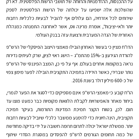
על ההכנסות, ההזדמנויות והרווחה של תושבי הרשות הפלסטינית. לא רק
שהשלכות אלה ישפיעו על יכולתה של הרשות הפלסטינית לספק
שירותים לכל אזרחיה, הם עלולים אף להוביל לבעיות כלכליות רחבות
יותר ולאי-יציבות", אומרת מרינה ווס, אשר לאחרונה התמנתה כמנהלת
האזורית של הגדה המערבית ורצועת עזה בבנק העולמי.
הדו"ח מציין כי בעשור האחרון הובילו מאמצי הייצוב הפיסקלי של הרש"פ
להורדת הגירעון ב-15% מהתמ"ג – הישג ראוי לציון, שרק לעיתים נדירות
נראה במקומות אחרים בעולם. אף על פי כן, המצב הפיננסי של הרש"פ
נותר שברירי, כאשר הירידה בתמיכה התקציבית הובילה לפער מימון צפוי
של כ-600 מיליון דולר בשנת 2016.
הו"ח קובע כי מאמצי הרש"פ אינם מספיקים כדי לסגור את הפער לגמרי,
ביחוד מאחר והאפשרויות לקבלת הלוואות מקומיות כבר כמעט מוצו עד
תום. לכן, בטווח הקצר תמיכת המדינות התורמות, בעיקר תמיכה
תקציבית, הינה חיונית כדי להימנע ממשבר כלכלי שיוביל לבעיות רחבות
יותר. ממשלת ישראל יכולה לתרום תרומה חשובה על ידי בדיקה מחודשת
של כמה תחומים הגורמים לרש"פ להפסדים במסגרת הסדרי שיתוף