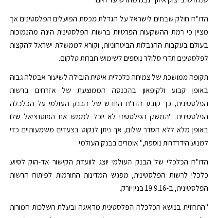
הדו"ח חולק שבחים לישראל על הגדלת מכסת הפועלים הפלסטינים אך
מציין כי רמת ההשקעות הפרטיות ברשות הפלסטינית הינה מהנמוכות
בעולם בעקבות ההגבלות הביטחוניות, וקורא לממשלת ישראל להקצות
לפלסטינים תדרי סלולר נוספים לשימוש חברות טלקום.
תקופה ממושכת של צמיחה כלכלית איטית הובילה לשיעור אבטלה גבוה
באופן קבוע ולקיפאון בהכנסה הממוצעת של אזרחים ברשות
הפלסטינית, כך קובע הדו"ח החדש של הבנק העולמי על הכלכלה
הפלסטינית. "המשק הפלסטיני לא יוכל לממש את הפוטנציאל שלו
באופן מלא ללא הסדר שלום, אך ניתן לנקוט בצעדים משמעותיים כדי
למנוע הידרדרות נוספת," אומרים בבנק העולמי.
הדו"ח הכלכלי של הבנק העולמי יוצג לוועדת הקישור אד-הוק לסיוע
כלכלי לרשות הפלסטינית, מפגש המדינות התורמות לפיתוח הרשות
הפלסטינית, ב-19.9.16 בניו יורק.
"התחזית בנושא הכלכלה הפלסטינית מדאיגה ובעלת השלכות חמורות