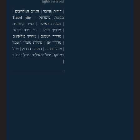
rights reserved
|
חידות
|
זנזיבר
|
האיים המלדיבים
|
מלונות בישראל
|
Travel site
|
מלונות באילת
|
בניית קישורים
|
מדריך דובאי
|
ערי בירה בעולם
|
מדריך ויטנאם
|
מדריך פיליפינים
|
מדריך יפן
|
סקירת מוצרי חשמל
|
טיול במזרח
|
המזרח הרחוק
|
טיול
במרוקו
|
טיול בתאילנד
|
טיול בהולנד
|