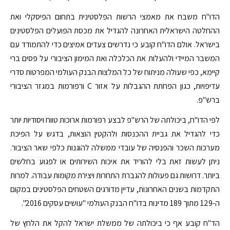
הדו"ח משבח את מאמצי הרשות הפלסטינית בתחום הפיסקלי ואת
ההחלטה הישראלית האחרונה להגדיל את מכסת הפועלים הפלסטינים
בישראל. אולם הדו"ח קובע כי נדרשים צעדים אמיצים כדי להתמודד עם
המשבר המיידי ולהעלות את הכלכלה ואת המימון הציבורי על פסים ברי
קיימא, כפי שעולה מניתוח של כל המלצות הבנק העולמי המפרטות סדרי
עדיפויות, כגון הפחתת ההגבלות על אזור C ורפורמות במגזר הציבורי
ברש"פ.
לפי הדו"ח, ביכולתה של הרש"פ לבצע רפורמות ארוכות טווח ויסודיות יותר
כדי להגדיל את גביית ההכנסות ולהקטין הוצאות, בדגש על הפיכת
מערכות השכר והפנסיה של עובדי ממשלה להוגנות כלפי שאר הציבור.
ניתן לעשות זאת בלי להוריד את איכות השירותים או לפגוע בחלשים
ביותר. דרושות גם פעולות להגברת התחרות ויצירת מקומות עבודה. למרות
התקדמות בשנים האחרונות, עדיין מדורגים השטחים הפלסטינים במקום
ה-129 מתוך 189 מדינות בדו"ח הבנק העולמי "עושים עסקים 2016".
הד"ח קובע אף כי ביכולתה של ממשלת ישראל להקל את הלחץ של