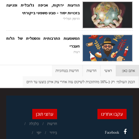
הודעות ירוקות, אכיפה גלובלית ופגיעה
בזכויות יסוד – מבט משפטי ביקורתי
הדופק הפלילי
המשמעות התרבותית והסמלית של הלוח
העברי
דעות
אתם כאן:
ראשי
חדשות
חדשות בטחוניות
הבנק העולמי: רק כ-16% מהתוכנית לשיקום עזה אחרי צוק איתן בוצעו עד היום
עקבו אחרינו
ערוצי תוכן
חדשות
כלכלה
Facebook
בידור
יופי