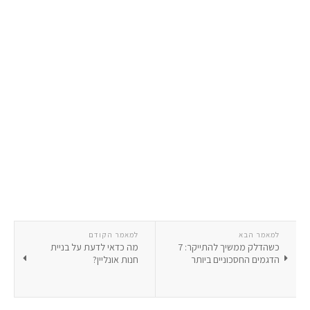
למאמר הבא
למאמר הקודם
כשהדלק ממשיך להתייקר: 7
מה כדאי לדעת על בניית
הדגמים החסכוניים ביותר
חנות אונליין?