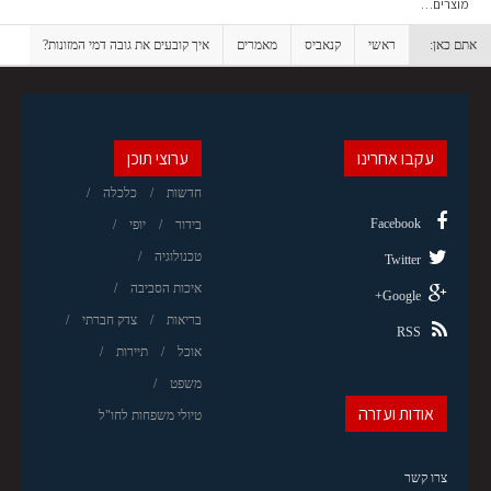
מוצרים…
אתם כאן:
ראשי
קנאביס
מאמרים
איך קובעים את גובה דמי המזונות?
עקבו אחרינו
ערוצי תוכן
חדשות
כלכלה
Facebook
בידור
יופי
טכנולוגיה
Twitter
איכות הסביבה
Google+
בריאות
צדק חברתי
RSS
אוכל
תיירות
משפט
אודות ועזרה
טיולי משפחות לחו"ל
צרו קשר