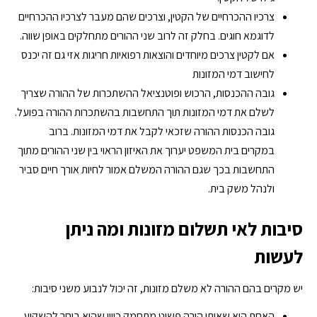
צרכיו ההכרחיים של הקטין, וצרכים שהם מעבר לצרכיו ההכרחיים
לדוגמא חוגים. בחלק זה לרוב שני ההורים מתחלקים באופן שווה.
אם לקטין צרכים מיוחדים והוצאות רפואיות חריגות אזי גם זה יכנס
לחישוב דמי המזונות
גובה ההכנסות, הרכוש ופוטנציאל ההשתכרות של ההורה שצריך
לשלם את דמי המזונות תוך התחשבות בהשתכרות ההורה בפועל.
גובה הכנסות ההורה שזכאי לקבל את דמי המזונות. ברוב
במקרים בית המשפט יערוך את האיזון הראוי בין שני ההורים מתוך
התחשבות בכך שגם ההורה המשלם אמור לחיות אורך חיים סביר
ולנהל משק בית.
סיבות לאי תשלום מזונות ומה ניתן
לעשות
יש מקרים בהם ההורה לא משלם מזונות, זה יכול לנבוע משני סיבות:
האחת היא שאותו הורה פשוט מתחמק כיוון שהוא בוחר להשקיע