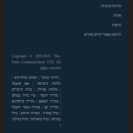
מדיניות פרטיות
אודות
נגישות
רכישת מאמרי קידום אתרים
Copyright © 2010-2025 The-
Pulse Communications LTD. All
rights reserved
|
חידות
|
זנזיבר
|
האיים המלדיבים
|
מלונות בישראל
|
Travel site
|
מלונות באילת
|
בניית קישורים
|
מדריך דובאי
|
ערי בירה בעולם
|
מדריך ויטנאם
|
מדריך פיליפינים
|
מדריך יפן
|
סקירת מוצרי חשמל
|
טיול במזרח
|
המזרח הרחוק
|
טיול
במרוקו
|
טיול בתאילנד
|
טיול בהולנד
|