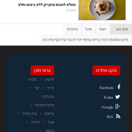
המלא להכנת פנקייק ללא ביצים וחלב
מתכונים
אתם כאן:
ראשי
אוכל
מתכונים
מתכון אוסובוקו חגיגי בניחוח צרפתי וקל להכנה של השף אלון כהן
עקבו אחרינו
ערוצי תוכן
חדשות
כלכלה
Facebook
בידור
יופי
טכנולוגיה
Twitter
איכות הסביבה
Google+
בריאות
צדק חברתי
RSS
אוכל
תיירות
משפט