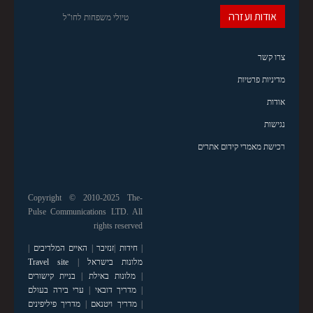
אודות ועזרה
טיולי משפחות לחו"ל
צרו קשר
מדיניות פרטיות
אודות
נגישות
רכישת מאמרי קידום אתרים
Copyright © 2010-2025 The-
Pulse Communications LTD. All
rights reserved
|
חידות
|
זנזיבר
|
האיים המלדיבים
|
מלונות בישראל
|
Travel site
|
מלונות באילת
|
בניית קישורים
|
מדריך דובאי
|
ערי בירה בעולם
|
מדריך ויטנאם
|
מדריך פיליפינים