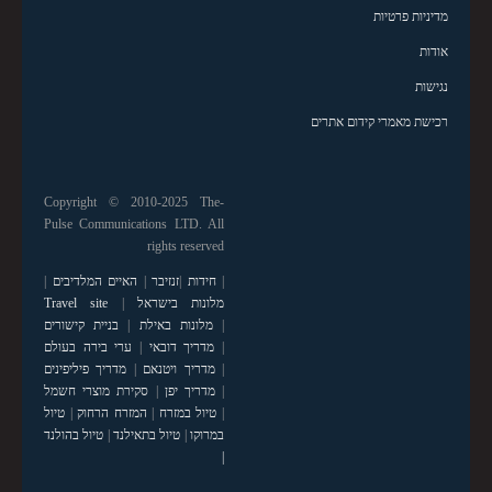
מדיניות פרטיות
אודות
נגישות
רכישת מאמרי קידום אתרים
Copyright © 2010-2025 The-
Pulse Communications LTD. All
rights reserved
|
חידות
|
זנזיבר
|
האיים המלדיבים
|
מלונות בישראל
|
Travel site
|
מלונות באילת
|
בניית קישורים
|
מדריך דובאי
|
ערי בירה בעולם
|
מדריך ויטנאם
|
מדריך פיליפינים
|
מדריך יפן
|
סקירת מוצרי חשמל
|
טיול במזרח
|
המזרח הרחוק
|
טיול
במרוקו
|
טיול בתאילנד
|
טיול בהולנד
|