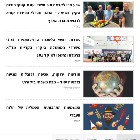
שפע פרי לקראת חגי תשרי: עונת קטיף פירות
הקיץ בשיאה - ארגון מגדלי הפירות קורא
לרכוש תוצרת הארץ
בארץ
עשרות ראשי הלשכות הדו-לאומיות ונציגי
משרדי הממשלה ביקרו בקריית מד"א
ברמלה ונחשפו למוקד 101
בארץ
הודעות ירוקות, אכיפה גלובלית ופגיעה
בזכויות יסוד – מבט משפטי ביקורתי
הדופק הפלילי
המשמעות התרבותית והסמלית של הלוח
העברי
דעות