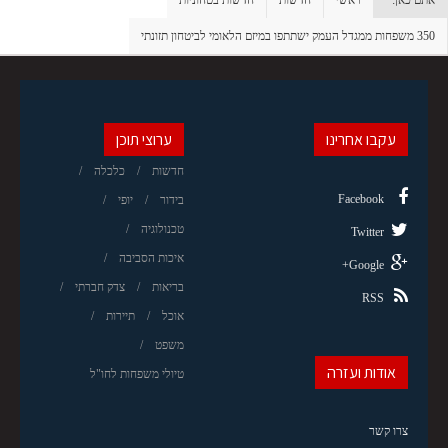
אתם כאן:
ראשי
חדשות
חדשות בטחוניות
350 משפחות ממגדל העמק ישתתפו במיזם הלאומי לביטחון תזונתי
עקבו אחרינו
ערוצי תוכן
חדשות
כלכלה
Facebook
בידור
יופי
טכנולוגיה
Twitter
איכות הסביבה
Google+
בריאות
צדק חברתי
RSS
אוכל
תיירות
משפט
אודות ועזרה
טיולי משפחות לחו"ל
צרו קשר