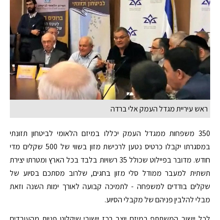
ראש עיריית מגדל העמק אלי ברדה
350 משפחות ממגדל העמק יכללו במיזם הלאומי לביטחון תזונתי
במסגרתו יקבלו כרטיס נטען לרכישת מזון בשווי של 500 שקלים מדי
חודש. מדובר בפיילוט שכולל 35 רשויות בלבד בכל הארץ ומטרתו יצירת
תשתית למעבר ממודל סלי מזון בחגים, שלרוב מסתכם בסיוע של
שקלים בודדים למשפחה - לתמיכה קבועה לאורך ימות השנה וזאת
מבלי להלבין פניהם של מקבלי הסיוע.
לכל יישוב המשתתף במיזם יוצב רכז יישובי שיקלוט פניות מהעובדים