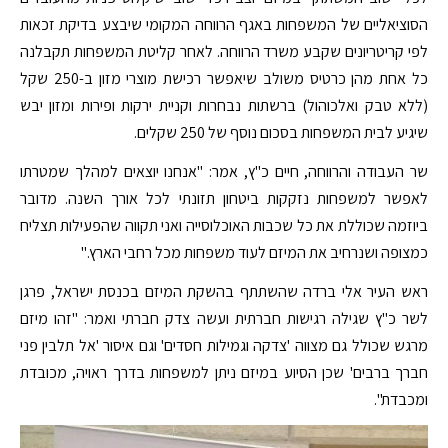
הסוציאליים של המשפחות באגף הרווחה המקומי שיבצע בדיקת זכאות
לפי קריטריונים שקבע משרד הרווחה. לאחר קליטת המשפחות תקבלנה
כל אחת מהן כרטיס משולב שיאפשר רכישת מוצרי מזון ב-250 שקל
(ללא טבק ואלכוהול) ברשתות נבחרות וקניית ירקות ופירות ומזון יבש
שיגיע לבית המשפחות בסכום נוסף של 250 שקלים.
שר העבודה והרווחה, חיים כ"ץ, אמר: "אנחנו יוצאים למהלך שמטרתו
לאפשר למשפחות נזקקות ביטחון תזונתי לכל אורך השנה. מדובר
ביוזמה שכוללת את כל שכבות האוכלוסייה ואני תקווה שהפעילות תצליח
כמצופה ושנרחיב את המיזם לעוד משפחות מכל רחבי הארץ."
ראש העיר אלי ברדה שהשתתף בהשקת המיזם בכנסת ישראל, פרגן
לשר כ"ץ שגילה רגישות חברתית ועשה צדק חברתי ואמר: "זהו מיזם
מרגש שכולל גם מצווה 'צדקה וגמילות חסדים' וגם איסור 'אל תלבין פני
חברך ברבים' שכן הסיוע במיזם ניתן למשפחות בדרך ראויה, מכובדת
ומכבדת".