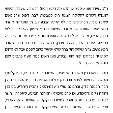
ח"כ עאידה תומא-סלימאן (הרשימה המשותפת): "בשבוע שעבר, הגשתי
לוועדת השרים לחקיקה הצעת חוק ספציפית לבתי דפוס וגרפיקאים
שמכינים את הכרטיסים, אך לא הייתה הצבעה בשל התנגדות משרד
המשפטים. הטענה של משרד המשפטים היא שניתן לאכוף כבר לפי
החוק הקיים, אבל בפועל המשטרה אומרת שהיא צריכה את זה לאכיפה
רצינית, ושר הבט"פ, גלעד ארדן, הגיש ערר נגד התנגדות משרד
המשפטים. צריך שיהיה חוק ברור שלא ישאיר מקום לספק אצל האזרחים
למתן יד לפרסום זנות הוא עבירה, ואנו רואים כמה מעט כתבי אישום
הוגשו על זה עד כה".
חוסר התיאום בין משרד המשפטים, המשרד לביטחון פנים, הפרקליטות
והמשטרה באשר לפרשנות החוק ויכולת האכיפה, גרר דיון סוער בינם לין
חברי הכנסת בדיון, ובהם גם שולי מועלם-רפאלי (הבית היהודי), בני בגין
ויהודה גליק (הליכוד), וכן מרב מיכאלי (המחנה הציוני), שאמרה: "השר
לביטחון פנים הודיע שחסרה למשרדו חקיקה שתאפשר להם לאכוף,
ומצד שני משרד המשפטים טוען שיש חקיקה כזו. חוסר התקשורת בין