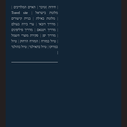
|
חידות
|
זנזיבר
|
האיים המלדיבים
|
מלונות בישראל
|
Travel site
|
מלונות באילת
|
בניית קישורים
|
מדריך דובאי
|
ערי בירה בעולם
|
מדריך ויטנאם
|
מדריך פיליפינים
|
מדריך יפן
|
סקירת מוצרי חשמל
|
טיול במזרח
|
המזרח הרחוק
|
טיול
במרוקו
|
טיול בתאילנד
|
טיול בהולנד
|