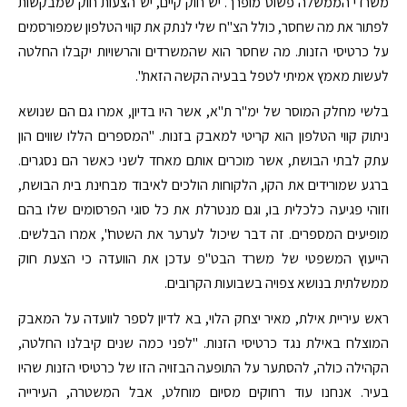
משרדי הממשלה פשוט מופרך. יש חוק קיים, יש הצעות חוק שמבקשות
לפתור את מה שחסר, כולל הצ"ח שלי לנתק את קווי הטלפון שמפורסמים
על כרטיסי הזנות. מה שחסר הוא שהמשרדים והרשויות יקבלו החלטה
לעשות מאמץ אמיתי לטפל בבעיה הקשה הזאת".
בלשי מחלק המוסר של ימ"ר ת"א, אשר היו בדיון, אמרו גם הם שנושא
ניתוק קווי הטלפון הוא קריטי למאבק בזנות. "המספרים הללו שווים הון
עתק לבתי הבושת, אשר מוכרים אותם מאחד לשני כאשר הם נסגרים.
ברגע שמורידים את הקו, הלקוחות הולכים לאיבוד מבחינת בית הבושת,
וזוהי פגיעה כלכלית בו, וגם מנטרלת את כל סוגי הפרסומים שלו בהם
מופיעים המספרים. זה דבר שיכול לערער את השטח", אמרו הבלשים.
הייעוץ המשפטי של משרד הבט"פ עדכן את הוועדה כי הצעת חוק
ממשלתית בנושא צפויה בשבועות הקרובים.
ראש עיריית אילת, מאיר יצחק הלוי, בא לדיון לספר לוועדה על המאבק
המוצלח באילת נגד כרטיסי הזנות. "לפני כמה שנים קיבלנו החלטה,
הקהילה כולה, להסתער על התופעה הבזויה הזו של כרטיסי הזנות שהיו
בעיר. אנחנו עוד רחוקים מסיום מוחלט, אבל המשטרה, העירייה