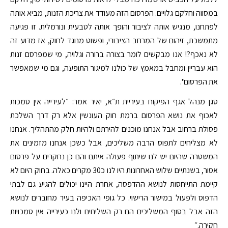
במסווה וחלקם גלויים. הפרסום הזה מעודד את צריכת הזנות, מביא אותה
לפתחנו, מנגיש אותה לציבור והופך אותה לטבעית ונורמלית. זו פגיעה
מתמשכת, זיהום של המרחב הציבורי, ופשוט מנוגד לחוק, אז מדוע זה
לא נאכף?! אנו מבקשים לומר בצורה ברורה וגלויה, מי שמפרסם זנות
הוא עבריין ומחבל במאמץ של כולנו למיגור התופעה, וגם מי שמאפשר
את הפרסום".
סגן מנהל אגף הפיקוח בעיריית ת״א, יאיר אמר: ״לעירייה אין סמכות
לאכוף את נושא הפרסום ברמת חוק העונשין אלא רק דרך השלכת
פסולת ברחוב אבל אנחנו מוכנים להירתם ולהיות חלק מהתהליך. אנחנו
לא מצליחים לתפוס הרבה משליכים, אבל כשכן אנחנו מזמינים את
המשטרה שהיום יש לנו שיתוף פעולה איתם והם כן נחקרים על פרסום
אסור, בשנתיים שלוש האחרונות היו לנו כ30 מקרים כאלה. בחוק היום לא
קיימת התייחסות לנושא ההדפסה, אחרת היינו יכולים להגיע גם לבתי
הדפוס ולפעול במישור הרישוי. כל גופי האכיפה בעיר מחוברים לנושא
הזה אבל בסוף המשליכים הם רק השליחים ולנו כעירייה אין סמכויות
חקירה.״