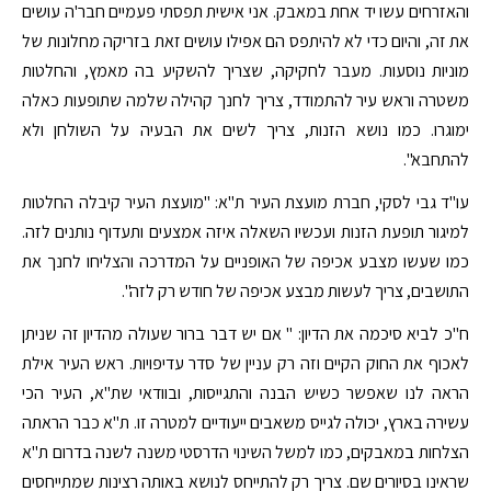
והאזרחים עשו יד אחת במאבק. אני אישית תפסתי פעמיים חבר'ה עושים
את זה, והיום כדי לא להיתפס הם אפילו עושים זאת בזריקה מחלונות של
מוניות נוסעות. מעבר לחקיקה, שצריך להשקיע בה מאמץ, והחלטות
משטרה וראש עיר להתמודד, צריך לחנך קהילה שלמה שתופעות כאלה
ימוגרו. כמו נושא הזנות, צריך לשים את הבעיה על השולחן ולא
להתחבא".
עו"ד גבי לסקי, חברת מועצת העיר ת"א: "מועצת העיר קיבלה החלטות
למיגור תופעת הזנות ועכשיו השאלה איזה אמצעים ותעדוף נותנים לזה.
כמו שעשו מצבע אכיפה של האופניים על המדרכה והצליחו לחנך את
התושבים, צריך לעשות מבצע אכיפה של חודש רק לזה".
ח"כ לביא סיכמה את הדיון: " אם יש דבר ברור שעולה מהדיון זה שניתן
לאכוף את החוק הקיים וזה רק עניין של סדר עדיפויות. ראש העיר אילת
הראה לנו שאפשר כשיש הבנה והתגייסות, ובוודאי שת"א, העיר הכי
עשירה בארץ, יכולה לגייס משאבים ייעודיים למטרה זו. ת"א כבר הראתה
הצלחות במאבקים, כמו למשל השינוי הדרסטי משנה לשנה בדרום ת"א
שראינו בסיורים שם. צריך רק להתייחס לנושא באותה רצינות שמתייחסים