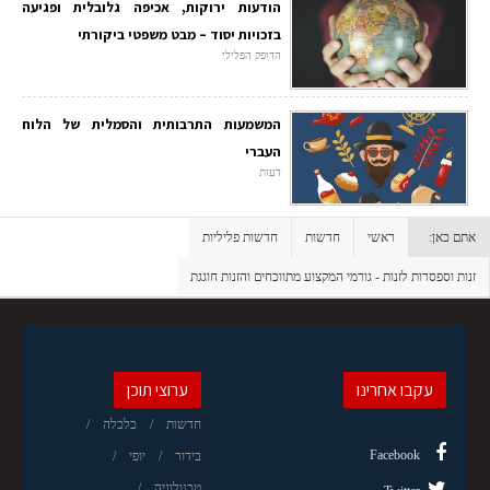
הודעות ירוקות, אכיפה גלובלית ופגיעה
בזכויות יסוד – מבט משפטי ביקורתי
הדופק הפלילי
המשמעות התרבותית והסמלית של הלוח
העברי
דעות
אתם כאן:
ראשי
חדשות
חדשות פליליות
זנות וספסרות לזנות - גורמי המקצוע מתווכחים והזנות חוגגת
עקבו אחרינו
ערוצי תוכן
חדשות
כלכלה
Facebook
בידור
יופי
טכנולוגיה