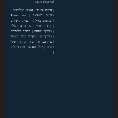
rights reserved
|
חידות
|
זנזיבר
|
האיים המלדיבים
|
מלונות בישראל
|
Travel site
|
מלונות באילת
|
בניית קישורים
|
מדריך דובאי
|
ערי בירה בעולם
|
מדריך ויטנאם
|
מדריך פיליפינים
|
מדריך יפן
|
סקירת מוצרי חשמל
|
טיול במזרח
|
המזרח הרחוק
|
טיול
במרוקו
|
טיול בתאילנד
|
טיול בהולנד
|