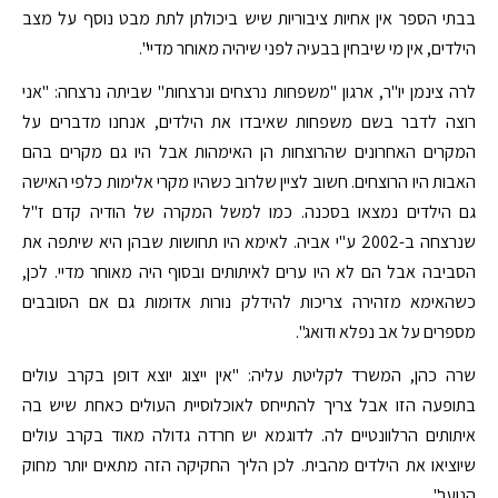
בבתי הספר אין אחיות ציבוריות שיש ביכולתן לתת מבט נוסף על מצב
הילדים, אין מי שיבחין בבעיה לפני שיהיה מאוחר מדיי".
לרה צינמן יו"ר, ארגון "משפחות נרצחים ונרצחות" שביתה נרצחה: "אני
רוצה לדבר בשם משפחות שאיבדו את הילדים, אנחנו מדברים על
המקרים האחרונים שהרוצחות הן האימהות אבל היו גם מקרים בהם
האבות היו הרוצחים. חשוב לציין שלרוב כשהיו מקרי אלימות כלפי האישה
גם הילדים נמצאו בסכנה. כמו למשל המקרה של הודיה קדם ז"ל
שנרצחה ב-2002 ע"י אביה. לאימא היו תחושות שבהן היא שיתפה את
הסביבה אבל הם לא היו ערים לאיתותים ובסוף היה מאוחר מדיי. לכן,
כשהאימא מזהירה צריכות להידלק נורות אדומות גם אם הסובבים
מספרים על אב נפלא ודואג".
שרה כהן, המשרד לקליטת עליה: "אין ייצוג יוצא דופן בקרב עולים
בתופעה הזו אבל צריך להתייחס לאוכלוסיית העולים כאחת שיש בה
איתותים הרלוונטיים לה. לדוגמא יש חרדה גדולה מאוד בקרב עולים
שיוציאו את הילדים מהבית. לכן הליך החקיקה הזה מתאים יותר מחוק
הנוער".