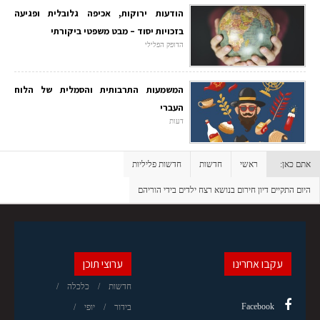
הודעות ירוקות, אכיפה גלובלית ופגיעה
בזכויות יסוד – מבט משפטי ביקורתי
הדופק הפלילי
המשמעות התרבותית והסמלית של הלוח
העברי
דעות
אתם כאן:
ראשי
חדשות
חדשות פליליות
היום התקיים דיון חירום בנושא רצח ילדים בידי הוריהם
עקבו אחרינו
ערוצי תוכן
חדשות
כלכלה
Facebook
בידור
יופי