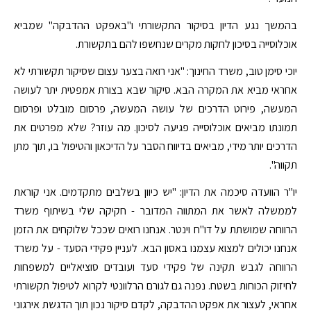
בהמשך נגע הדיון בסיקור התקשורתי ו"באפקט ההדבקה" שמביא
אוכלוסייה בסיכון לחקות מקרים שנחשפו להם בתקשורת.
יוכי סימן טוב, משרד החינוך: "אני רואה בצער עצום שסיקור תקשורתי לא
אחראי מביא את המקרה הבא. סיקור שבא בצורת אמפטית יתר לעושה
המעשה, פירוט הדרכים של עושה המעשה, פרסום מובלט ופרסום
תמונתו מביאים אוכלוסייה פגיעה לסיכון. מה עוזר? שלא מפרטים את
הדרכים יותר מידי, מביאים בדיווח הסבר על הדיכאון והטיפול בו, תוך מתן
תקווה".
יו"ר הוועדה סיכמה את הדיון: "יש כיוון בשלבים מתקדמים. אני קוראת
לממשלה לאשר את המתווה המדובר - חקיקה שלי בשיתוף משרד
הרווחה שמושתת על דו"ח וינטר. אנחנו רואים שככל שלוקחים את הזמן
אנחנו יכולים למצוא עצמנו באסון הבא. לעניין פקידי הסעד - על משרד
הרווחה לגבש תקינה של פקידי סעד ועובדים סוציאליים למשפחות
לחיזוק הכוחות בשטח. נפנה גם לגורם הרלוונטי לקרוא לטיפול תקשורתי
אחראי, לעצור את אפקט ההדבקה, לקדם סיקור נכון תוך הדגשת אירגוני