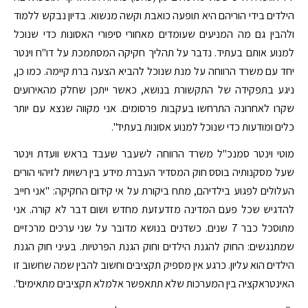
הילדים בידי הוריהם היא תופעה כואבת וקשה מנשוא. בדיון נבקש ללמוד
ולהבין גם מה המניעים שעומדים מאחורי סיפורי האסונות כדי שנוכל
למנוע אותם בעתיד. נדבר על תהליך חקיקה המסתמכת על דו"ח וינטר
יחד עם משרד הרווחה על מנת שנוכל להביא הצעה ברת קיימה. כמו כן,
ניגע בתפקידה של התקשורת בנושא, כאשר ייתכן שחלק מהאירועים
שקרו לאחרונה התרחשו בעקבות פרסומים. אני מקווה שנצא עם יותר
כלים ומודעות כדי שנוכל למנוע אסונות בעתיד".
מוטי וינטר סמנכ"ל משרד הרווחה לשעבר שעבד בראש וועדת וינטר
שעל מסקנותיה בוסס חוק המסדיר העברת מידע בין רשויות לזיהוי הורים
העלולים לפגוע בילדיהם, מתח ביקורת על אי קידום החקיקה: "אני חייב
להדגיש שכל פעם המדינה מזדעזעת מחדש ושום דבר לא קורה. אני
מתוסכל כבר 7 שנים. כשדנים בנושא מדובר על שני ערכים מרכזיים
שמתנגשים: החוק להגנת הילדים וחוק הגנת הפרטיות. בעיני חוק הגנת
הילדים הוא עליון. כרגע אין מספיק תקציבים וחשוב להבין שמה שחשוב זו
האינטראקציה בין המערכות שלא תתאפשר אלמלא תקציבים מתאימים".