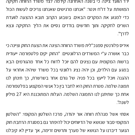
יו"ר הוועד ציינה כי בשנה האחרונה קידמה לצד משרד הרווחה חקיקה
המושתת על דו"ח וינטר: "אנחנו מרגישים שאנחנו צריכים לעשות הכול
כדי למנוע את המקרים הבאים. בשבוע הקרוב תובא ההצעה לוועדת
השרים לחקיקה ותוך חודשים בודדים נסיים את הליך החקיקה ונצא
לדרך".
איריס פלורנטין סמנכ"לית משרד הרווחה הציגה את הצעת החוק וציינה כי
כבר אושרה ע"י המשרדים הרלוונטיים: "החוק יקים פלטפורמה ייעודית
ברשות המקומית עם נציגים להם יוכל לדווח כל אחד מהגורמים הבא
במגע עם הילדים, וכן יהיה נציג רלוונטי בכל משרד שיהיה אחראי על
ההגנה ויוכל לייעץ בכל פניה של גורם אחר בשרשרת, כך תינתן לנו
תמונה שלמה. מטרת החוק היא לחבר בין כל אנשי המקצוע בפלטפורמה
אחת כך שתיתנן לנו התמונה השלמה. העלות המתוכננת היא 27 מיליון
לשנה".
אסתי אשל מנהלת רווחה אור יהודה, מרכז השלטון המקומי: "השלטון
המקומי סבור שנושא של הדיווחים יכול להיפתר גם במסגרת הרחבת חוק
הנוער דיברנו על הנושא של מערך ותרשים זרימה, אך עדיין לא קיבלנו