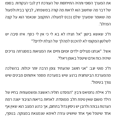
את המערך הסופי ותהיה התייחסות של העורכת דין לגבי הנקודות. בסופו
של דבר מה שחשוב הוא לראות מה קורה במשפחה, לבקר בבית ולפעול
מה שאומר שמערך שלם נכנס לפעולה. התקצוב שנאמר הוא על קצה
המזלג".
ח"כ שאשא ביטון: "אל תגידו לא בא לי כי אין לי כסף. איזו סיבה יש
לשלטון המקומי לא להיכנס למהלך של הצלת ילדים?"
אשל: "אנחנו מצילים ילדים יומיום וחיים את המציאות במסגרתה צריכים
שיהיה כוח אדם שיטפל באופן ריאלי".
ח"כ מוטי יוגב: "אני חושב שהעתיד צופן הרבה יותר יכולות. בהשלכה
מהמערכת הביטחונית ברגע שיש במערכת מספר איתותים מבינים שיש
צורך בטיפול".
ח"כ איילת נחמיאס ורבין: "הפסדנו חוליה ראשונה ומשמעותית בחייו של
הילד משום שאין טיפת חלב ממוסדת. לאחיות בריאות הציבור ישנה רמת
הערנות גבוהה ולרובן יש ניסיון גדול בתחום, אך כרגע המצב הוא שאין אף
אחד שיטפל ואף אחד שיושיט עזרה לאימא שנמצאת במצוקה. בנוסף,