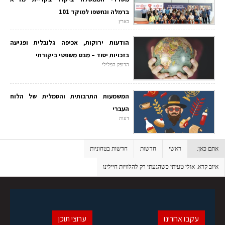
ברמלה ונחשפו למוקד 101
בארץ
הודעות ירוקות, אכיפה גלובלית ופגיעה
בזכויות יסוד – מבט משפטי ביקורתי
הדופק הפלילי
המשמעות התרבותית והסמלית של הלוח
העברי
דעות
אתם כאן:
ראשי
חדשות
חדשות בטחוניות
איוב קרא: אולי טעיתי כשהגעתי רק להלוויות חיילינו
עקבו אחרינו
ערוצי תוכן