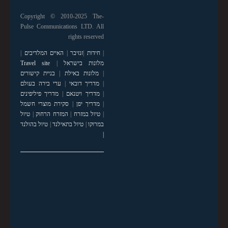
Copyright © 2010-2025 The-
Pulse Communications LTD. All
rights reserved
|
חידות
|
זנזיבר
|
האיים המלדיבים
|
מלונות בישראל
|
Travel site
|
מלונות באילת
|
בניית קישורים
|
מדריך דובאי
|
ערי בירה בעולם
|
מדריך ויטנאם
|
מדריך פיליפינים
|
מדריך יפן
|
סקירת מוצרי חשמל
|
טיול במזרח
|
המזרח הרחוק
|
טיול
במרוקו
|
טיול בתאילנד
|
טיול בהולנד
|