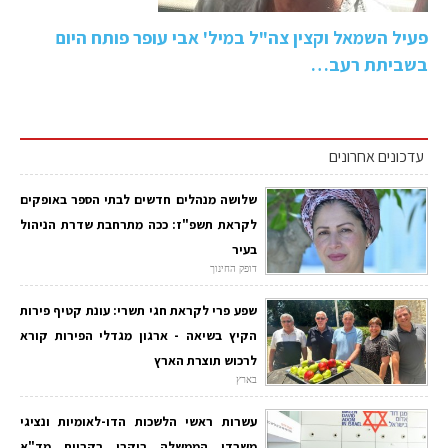
פעיל השמאל וקצין צה"ל במיל' אבי עופר פותח היום
בשביתת רעב…
עדכונים אחרונים
שלושה מנהלים חדשים לבתי הספר באופקים
לקראת תשפ"ז: ככה מתרחבת שדרת הניהול
בעיר
דופק החינוך
שפע פרי לקראת חגי תשרי: עונת קטיף פירות
הקיץ בשיאה - ארגון מגדלי הפירות קורא
לרכוש תוצרת הארץ
בארץ
עשרות ראשי הלשכות הדו-לאומיות ונציגי
משרדי הממשלה ביקרו בקריית מד"א