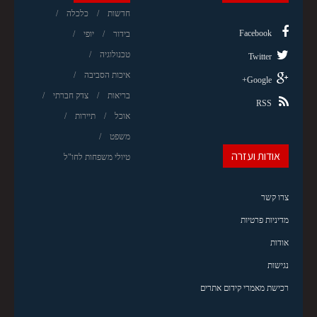
חדשות
כלכלה
Facebook
בידור
יופי
טכנולוגיה
Twitter
איכות הסביבה
Google+
בריאות
צדק חברתי
RSS
אוכל
תיירות
משפט
אודות ועזרה
טיולי משפחות לחו"ל
צרו קשר
מדיניות פרטיות
אודות
נגישות
רכישת מאמרי קידום אתרים