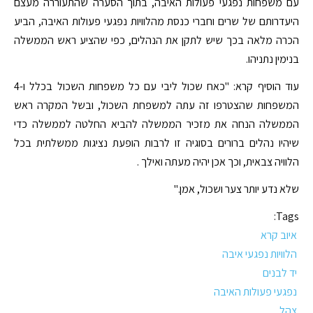
עם משפחות נפגעי פעולות האיבה, בתוך הסערה שהתעוררה מעצם
היעדרותם של שרים וחברי כנסת מהלוויות נפגעי פעולות האיבה, הביע
הכרה מלאה בכך שיש לתקן את הנהלים, כפי שהציע ראש הממשלה
בנימין נתניהו.
עוד הוסיף קרא: "כאח שכול ליבי עם כל משפחות השכול בכלל ו-4
המשפחות שהצטרפו זה עתה למשפחת השכול, ובשל המקרה ראש
הממשלה הנחה את מזכיר הממשלה להביא החלטה לממשלה כדי
שיהיו נהלים ברורים בסוגיה זו לרבות הופעת נציגות ממשלתית בכל
הלוויה צבאית, וכך אכן יהיה מעתה ואילך .
שלא נדע יותר צער ושכול, אמן."
Tags:
איוב קרא
הלוויות נפגעי איבה
יד לבנים
נפגעי פעולות האיבה
צהל