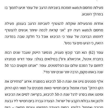
פעילות מחסום watch תומכות בשביתת הרעב של עופר ויגיעו לתמוך בו
במהלך השבוע.
אחדות מהפעילות שוקלות להצטרף לשביתת הרעב בעצמן. פעילת
מחסום watch רעיה ירון: "אני קוראת לכמה שיותר אנשים להצטרף
ליוזמתו הברוכה של עופר כי הכיבוש אוכל כל חלקה טובה במדינה
הזאת, כי הגיעו מים עד נפש".
עופר (62) הוא חבר קיבוץ מענית, פנסיונר הייטק שעבד שנים רבות
בחברת אינטל, ארכיאולוג ורס"ן במילואים בגולני. עופר דורש מנתניהו
לחתום על הסכם שלום עם הפלסטינים. עופר: "אנחנו תקועים כבר 50
שנה באותו מקום, הרבה יותר שנים יותר מדי".
אלף מפגינים ציינו את שנת ה-50 לכיבוש במסגרת אירוע "מחזירים את
הקו הירוק" צעדו אתמול וביום חמישי מאות מפגינים על תוואי הקו הירוק
וסימנו אותו בסרט לרגל שנת ה-50 לכיבוש, בקריאה לסיים את הכיבוש
ולכונן את גבולות הקבע של ישראל. הצעדה עברה ביום חמישי ליד גבעת
חביבה ואתמול בלטרון. בסיום הצעדה התקיימו עצרות מחאה – ביום