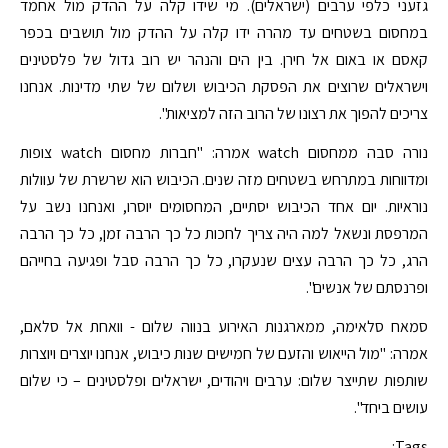
גזעני כלפי ערבים (ישראלים). מי שידו קלה על ההדק מול אחמד
במחסום בשטחים עד מהרה ידו קלה על ההדק מול תושבים בכפר
קאסם או באום אל חירן. בין הים והנהר יש רוב גדול של פלסטינים
וישראלים שרוצים את הפסקת הכיבוש ושלום של שתי מדינות. אנחנו
צריכים להפוך את רצונו של הרוב הזה למציאות".
נורה סבה ממחסום watch אמרה: "חברות מחסום watch צופות
ומדווחות במתרחש בשטחים מזה שנים. הכיבוש הוא שרשרת של עוולות
נוראיות. יום אחד הכיבוש יסתיים, המחסומים יוסרו, ואנחנו נשב על
המרפסת ונשאל למה היה צריך לחכות כל כך הרבה זמן, כל כך הרבה
הרג, כל כך הרבה עצים שנעקרו, כל כך הרבה סבל ופגיעה בחייהם
ופרנסתם של אנשים".
סמאח סלאימה, ממארגנות האירוע בנווה שלום - וואחת אל סלאם,
אמרה: "מול הייאוש והזעם של חמישים שנות כיבוש, אנחנו יוצרים ויוצרות
שותפות שתייצר שלום: ערבים ויהודים, ישראלים ופלסטינים – כי שלום
עושים ביחד".
Tags: