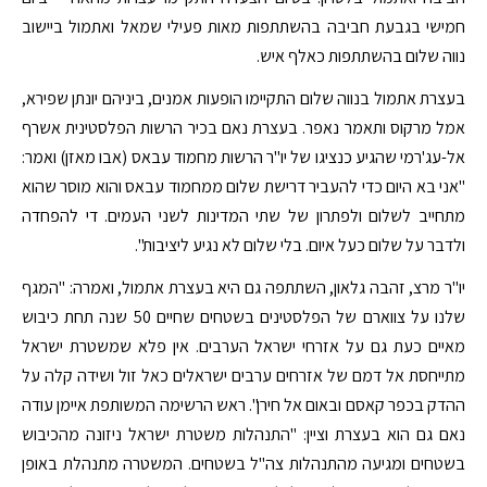
חמישי בגבעת חביבה בהשתתפות מאות פעילי שמאל ואתמול ביישוב
נווה שלום בהשתתפות כאלף איש.
בעצרת אתמול בנווה שלום התקיימו הופעות אמנים, ביניהם יונתן שפירא,
אמל מרקוס ותאמר נאפר. בעצרת נאם בכיר הרשות הפלסטינית אשרף
אל-עג'רמי שהגיע כנציגו של יו"ר הרשות מחמוד עבאס (אבו מאזן) ואמר:
"אני בא היום כדי להעביר דרישת שלום ממחמוד עבאס והוא מוסר שהוא
מתחייב לשלום ולפתרון של שתי המדינות לשני העמים. די להפחדה
ולדבר על שלום כעל איום. בלי שלום לא נגיע ליציבות".
יו"ר מרצ, זהבה גלאון, השתתפה גם היא בעצרת אתמול, ואמרה: "המגף
שלנו על צווארם של הפלסטינים בשטחים שחיים 50 שנה תחת כיבוש
מאיים כעת גם על אזרחי ישראל הערבים. אין פלא שמשטרת ישראל
מתייחסת אל דמם של אזרחים ערבים ישראלים כאל זול ושידה קלה על
ההדק בכפר קאסם ובאום אל חירן". ראש הרשימה המשותפת איימן עודה
נאם גם הוא בעצרת וציין: "התנהלות משטרת ישראל ניזונה מהכיבוש
בשטחים ומגיעה מהתנהלות צה"ל בשטחים. המשטרה מתנהלת באופן