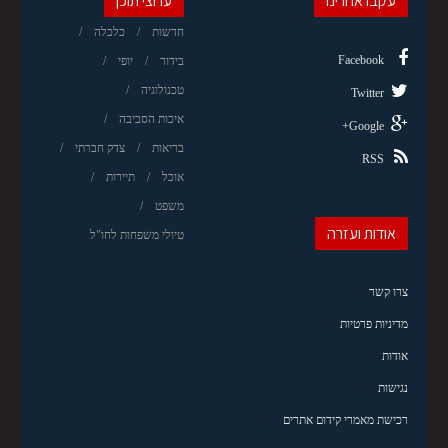
עקבו אחרינו
ערוצי תוכן
חדשות
כלכלה
Facebook
בידור
יופי
טכנולוגיה
Twitter
איכות הסביבה
Google+
בריאות
צדק חברתי
RSS
אוכל
תיירות
משפט
אודות ועזרה
טיולי משפחות לחו"ל
צרו קשר
מדיניות פרטיות
אודות
נגישות
רכישת מאמרי קידום אתרים