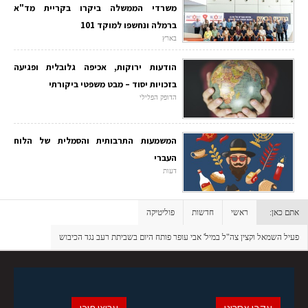
משרדי הממשלה ביקרו בקריית מד"א
ברמלה ונחשפו למוקד 101
בארץ
הודעות ירוקות, אכיפה גלובלית ופגיעה
בזכויות יסוד – מבט משפטי ביקורתי
הדופק הפלילי
המשמעות התרבותית והסמלית של הלוח
העברי
דעות
אתם כאן:
ראשי
חדשות
פוליטיקה
פעיל השמאל וקצין צה"ל במיל' אבי עופר פותח היום בשביתת רעב נגד הכיבוש