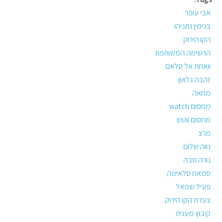
אבי עופר
בנימין נתניהו
הקו הירוק
הרשימה המשותפת
וואחת אל סלאם
זהבה גלאון
מחאה
מחסום watch
מחסום ווטש
מרצ
נווה שלום
נורה סבה
סמאח סלאימה
פעיל שמאל
צעדת הקו הירוק
קיבוץ מענית