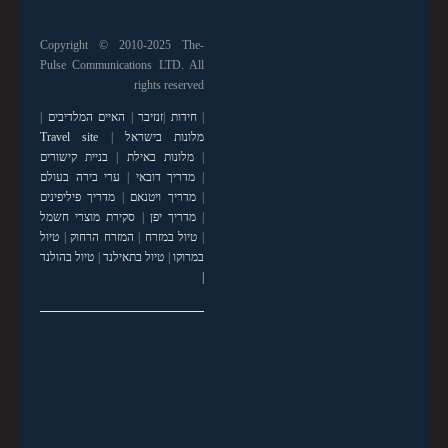
Copyright © 2010-2025 The-
Pulse Communications LTD. All
rights reserved
|
חידות
|
זנזיבר
|
האיים המלדיבים
|
מלונות בישראל
|
Travel site
|
מלונות באילת
|
בניית קישורים
|
מדריך דובאי
|
ערי בירה בעולם
|
מדריך ויטנאם
|
מדריך פיליפינים
|
מדריך יפן
|
סקירת מוצרי חשמל
|
טיול במזרח
|
המזרח הרחוק
|
טיול
במרוקו
|
טיול בתאילנד
|
טיול בהולנד
|