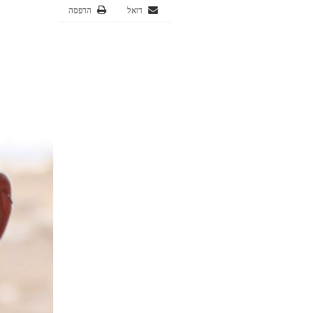
דואל
הדפסה