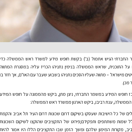
 החברתי הגיש אתמול (ב') בקשת חופש מידע למשרד ראש הממשלה כדי
על התוכנית, שראש הממשלה בנימין נתניהו הכריז עליה במסגרת המתווה
ים מישראל – מתווה שעליו הסכים נתניהו בשבוע שעבר עם האו"ם, אך חזר בו
 מכן.
 חופש המידע במשמר החברתי, ניצן מתן, ביקש מהממונה על חופש המידע
ממשלה, ענת רביבו, ביקש הארגון ממשרד ראש הממשלה:
ים של כל הישיבות שעסקו בשיקום דרום שכונות דרום העיר תל אביב והקמת
ל שמות משתתפים ותפקידם;פירוט של התקציבים שהוקצו לשיקום השכונות
ב, מקורות המימון שלהם ומשך הזמן שבו התקציבים הללו היו אמור להיות