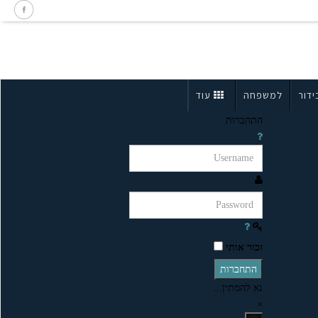
ידור
למשפחה
עוד
התחברות
זכור אותי
התחברות
נא להמתין...
×