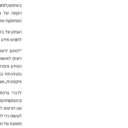
בשימוש;לוחות
הקמה של גינ
התחזוקתי של
העתק של בקש
לחופש מידע 
"למיטב ידיעת
דיונים לאישו
המידע והפרטי
נתניהו חזר ב
פיקטיבית, וא
לדברי צרפתי
ובמצוקותיהם,
אנו דורשים ל
לעשות כדי ל
פושעת של ממ