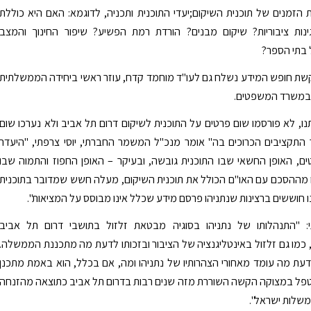
 הזמנים של תוכנית השיקום;יעדי התוכנית ותכניה, לדוגמא: האם היא כוללת
ות ציבוריות? שיקום מבנים? הורדת רמת הפשיע? שיפור החינוך והמצב
 בתי הספר?
ת חופש המידע נשלח גם לעו"ד מוחמד קדח, עוזר ראשי ביחידה הממשלתית
במשרד המשפטים.
נו, לא פורסמו שום פרטים על התוכנית לשיקום דרום תל אביב ולא נערכו שום
ר התקציבים הכרוכים בה" אומר מנכ"ל המשמר החברתי, יוסי צרפתי, "היעדר
ם, האופן החשאי שבו התוכנית גובשה, ובעיקר – האופן החפוז והתמוה שבו
ו מההסכם עם האו"ם הכולל את תוכנית השיקום, מעלה חשש שמדובר בתוכנית
נו חוששים ברצינות שנתניהו פרסם מידע שכלל אינו מבוסס על המציאות".
: "התנהלותו של נתניהו בסוגיה מבטאת זלזול בתושבי דרום תל אביב
 כמו גם זלזול באינטליגנציה של הציבור ובזכותו לדעת מה מתכננת הממשלה.
דעת מה עומד מאחורי הצהרותיו של נתניהו ומה, אם בכלל, הוא באמת מתכנן
טפל במצוקה הקשה השוררת מזה שנים רבות בדרום תל אביב כתוצאה מהזנחה
שלות ישראל".